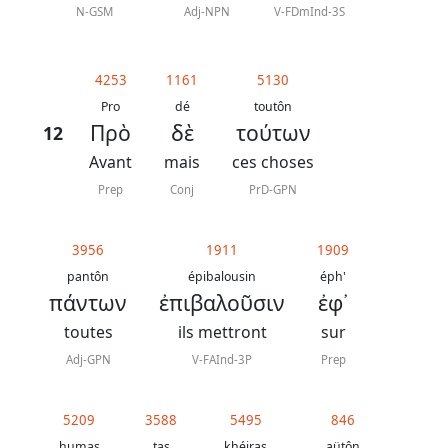
N-GSM
Adj-NPN
V-FDmInd-3S
4253
1161
5130
Pro
dé
toutôn
Πρὸ
δὲ
τούτων
12
Avant
mais
ces choses
Prep
Conj
PrD-GPN
3956
1911
1909
pantôn
épibalousin
éph'
πάντων
ἐπιβαλοῦσιν
ἐφ᾿
toutes
ils mettront
sur
Adj-GPN
V-FAInd-3P
Prep
5209
3588
5495
846
humas
tas
khéiras
aütôn