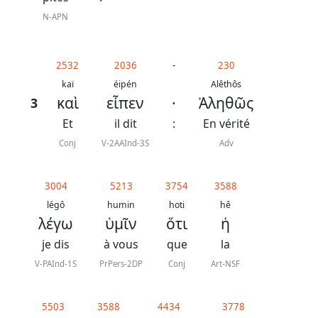
N-APN
2532
2036
-
230
kaï
éipén
Alêthôs
καὶ
εἶπεν
·
Ἀληθῶς
3
Et
il dit
:
En vérité
Conj
V-2AAInd-3S
Adv
3004
5213
3754
3588
légô
humin
hoti
hê
λέγω
ὑμῖν
ὅτι
ἡ
je dis
à vous
que
la
V-PAInd-1S
PrPers-2DP
Conj
Art-NSF
5503
3588
4434
3778