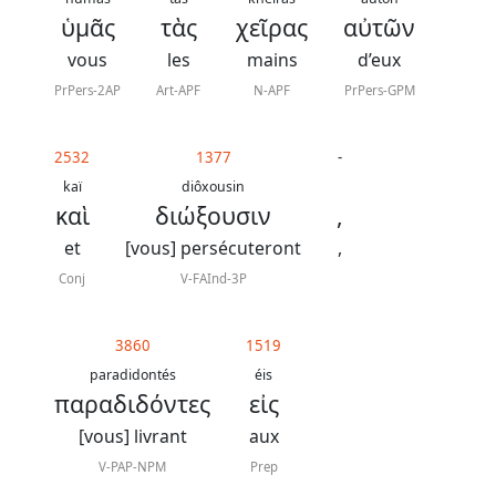
ὑμᾶς
τὰς
χεῖρας
αὐτῶν
vous
les
mains
d’eux
PrPers-2AP
Art-APF
N-APF
PrPers-GPM
2532
1377
-
kaï
diôxousin
καὶ
διώξουσιν
,
et
[vous] persécuteront
,
Conj
V-FAInd-3P
3860
1519
paradidontés
éis
παραδιδόντες
εἰς
[vous] livrant
aux
V-PAP-NPM
Prep