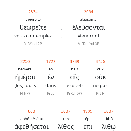
2334
-
2064
théôréité
éléusontaï
θεωρεῖτε
,
ἐλεύσονται
vous contemplez
,
viendront
V-PAInd-2P
V-FDmInd-3P
2250
1722
3739
3756
hêméraï
én
haïs
ouk
ἡμέραι
ἐν
αἷς
οὐκ
[les] jours
dans
lesquels
ne pas
N-NPF
Prep
PrRel-DPF
Prt-N
863
3037
1909
3037
aphéthêsétaï
lithos
épi
lithô
ἀφεθήσεται
λίθος
ἐπὶ
λίθῳ