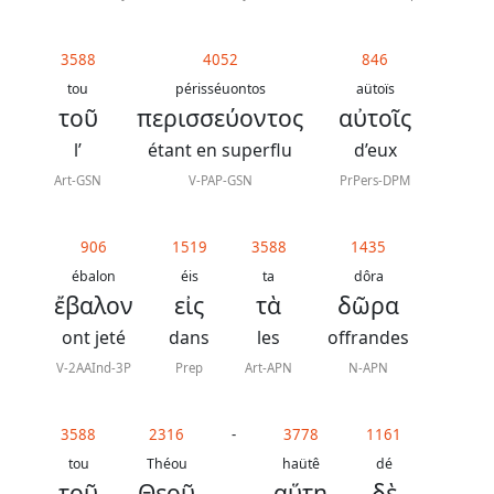
3588
4052
846
tou
périsséuontos
aütoïs
τοῦ
περισσεύοντος
αὐτοῖς
l’
étant en superflu
d’eux
Art-GSN
V-PAP-GSN
PrPers-DPM
906
1519
3588
1435
ébalon
éis
ta
dôra
ἔβαλον
εἰς
τὰ
δῶρα
ont jeté
dans
les
offrandes
V-2AAInd-3P
Prep
Art-APN
N-APN
3588
2316
-
3778
1161
tou
Théou
haütê
dé
τοῦ
Θεοῦ
,
αὕτη
δὲ