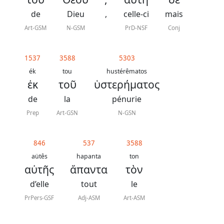
de
Dieu
,
celle-ci
mais
Art-GSM
N-GSM
PrD-NSF
Conj
1537
3588
5303
ék
tou
hustérêmatos
ἐκ
τοῦ
ὑστερήματος
de
la
pénurie
Prep
Art-GSN
N-GSN
846
537
3588
aütês
hapanta
ton
αὐτῆς
ἅπαντα
τὸν
d’elle
tout
le
PrPers-GSF
Adj-ASM
Art-ASM