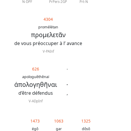
N-DPF
PrPers-2GP
Prt-N
4304
promélétan
προμελετᾶν
de vous préoccuper à l’ avance
V-PAInf
626
-
apologuêthênaï
ἀπολογηθῆναι
·
d’être défendus
,
V-ADpInf
1473
1063
1325
égô
gar
dôsô