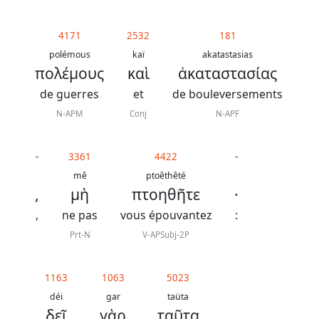
4171
2532
181
polémous
kaï
akatastasias
πολέμους
καὶ
ἀκαταστασίας
de guerres
et
de bouleversements
N-APM
Conj
N-APF
-
3361
4422
-
mê
ptoêthêté
,
μὴ
πτοηθῆτε
·
,
ne pas
vous épouvantez
:
Prt-N
V-APSubj-2P
1163
1063
5023
déi
gar
taüta
δεῖ
γὰρ
ταῦτα