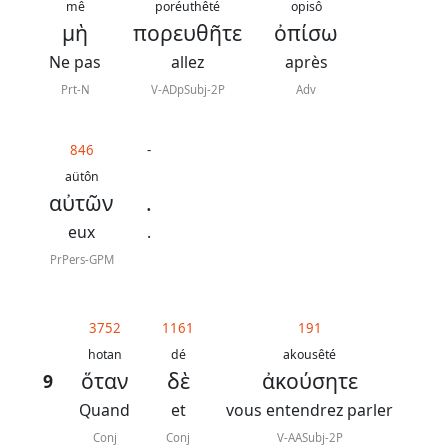
mê
poréuthêté
opisô
μὴ
πορευθῆτε
ὀπίσω
Ne pas
allez
après
Prt-N
V-ADpSubj-2P
Adv
846
-
aütôn
αὐτῶν
.
eux
.
PrPers-GPM
3752
1161
191
hotan
dé
akousêté
ὅταν
δὲ
ἀκούσητε
9
Quand
et
vous entendrez parler
Conj
Conj
V-AASubj-2P