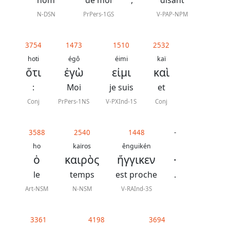
nom
de moi
,
disant
N-DSN
PrPers-1GS
V-PAP-NPM
3754
1473
1510
2532
hoti
égô
éimi
kaï
ὅτι
ἐγὼ
εἰμι
καὶ
:
Moi
je suis
et
Conj
PrPers-1NS
V-PXInd-1S
Conj
3588
2540
1448
-
ho
kaïros
ênguikén
ὁ
καιρὸς
ἤγγικεν
·
le
temps
est proche
.
Art-NSM
N-NSM
V-RAInd-3S
3361
4198
3694