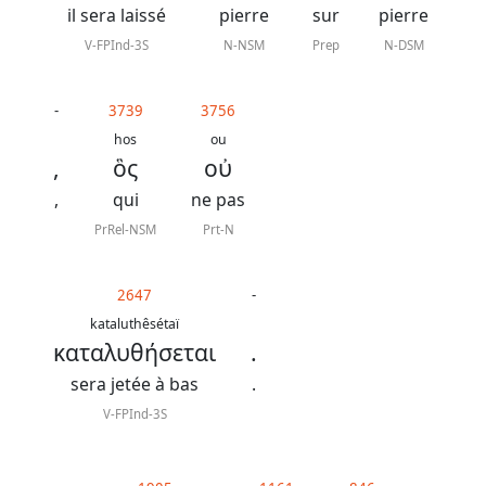
il sera laissé
pierre
sur
pierre
V-FPInd-3S
N-NSM
Prep
N-DSM
-
3739
3756
hos
ou
,
ὃς
οὐ
,
qui
ne pas
PrRel-NSM
Prt-N
2647
-
kataluthêsétaï
καταλυθήσεται
.
sera jetée à bas
.
V-FPInd-3S