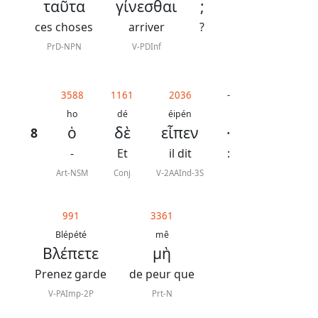
ταῦτα
γίνεσθαι
;
ces choses
arriver
?
PrD-NPN
V-PDInf
3588
1161
2036
-
ho
dé
éipén
ὁ
δὲ
εἶπεν
·
8
-
Et
il dit
:
Art-NSM
Conj
V-2AAInd-3S
991
3361
Blépété
mê
Βλέπετε
μὴ
Prenez garde
de peur que
V-PAImp-2P
Prt-N