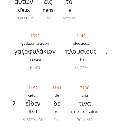
αὐτῶν
εἰς
τὸ
J.
N.
d’eux
dans
le
Darby
PrPers-GPM
Prep
Art-ASN
La
1049
4145
-
Bible
gadzophulakion
plousious
γαζοφυλάκιον
πλουσίους
.
-
Traduction
trésor
riches
.
J.
N-ASN
Adj-APM
N.
Darby
1492
1161
5100
révisée
éidén
dé
tina
εἶδεν
δέ
τινα
2
Il vit
et
une certaine
V-2AAInd-3S
Conj
PrInd-ASF
Nous