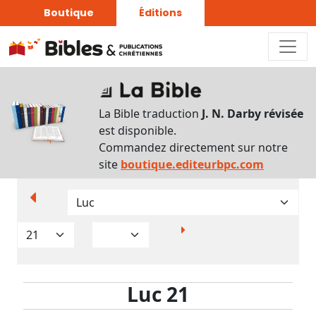
Boutique
Éditions
Paramètres
d’affichage
La Bible traduction
J. N. Darby révisée
Par
est disponible.
verset
Commandez directement sur notre
Numéros
site
boutique.editeurbpc.com
Strong
Translittérations
Analyse
Grammaticale
Luc 21
Outils