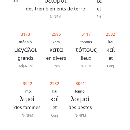
σεισμοί
τε
11
des tremblements de terre
et
N-NPM
Prt
3173
2596
5117
2532
mégaloï
kata
topous
kaï
μεγάλοι
κατὰ
τόπους
καὶ
grands
en divers
lieux
et
Adj-NPM
Prep
N-APM
Conj
3042
2532
3061
limoï
kaï
loïmoï
λιμοὶ
καὶ
λοιμοὶ
des famines
et
des pestes
N-NPM
Conj
N-NPM