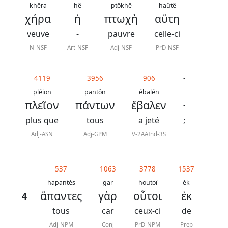
khêra
hê
ptôkhê
haütê
χήρα
ἡ
πτωχὴ
αὕτη
veuve
-
pauvre
celle-ci
N-NSF
Art-NSF
Adj-NSF
PrD-NSF
4119
3956
906
-
pléion
pantôn
ébalén
πλεῖον
πάντων
ἔβαλεν
·
plus que
tous
a jeté
;
Adj-ASN
Adj-GPM
V-2AAInd-3S
537
1063
3778
1537
hapantés
gar
houtoï
ék
ἅπαντες
γὰρ
οὗτοι
ἐκ
4
tous
car
ceux-ci
de
Adj-NPM
Conj
PrD-NPM
Prep