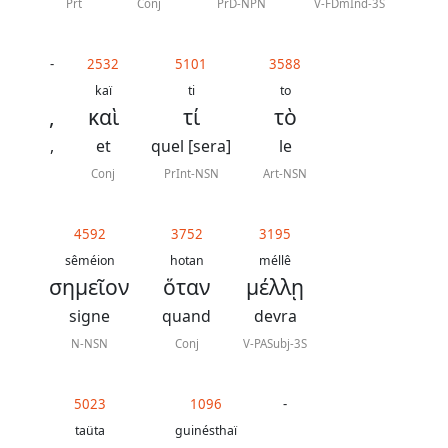
Prt
Conj
PrD-NPN
V-FDmInd-3S
-
2532
5101
3588
kaï
ti
to
,
καὶ
τί
τὸ
,
et
quel [sera]
le
Conj
PrInt-NSN
Art-NSN
4592
3752
3195
sêméion
hotan
méllê
σημεῖον
ὅταν
μέλλῃ
signe
quand
devra
N-NSN
Conj
V-PASubj-3S
5023
1096
-
taüta
guinésthaï