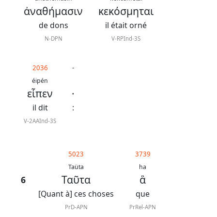
ἀναθήμασιν
κεκόσμηται
de dons
il était orné
N-DPN
V-RPInd-3S
2036
-
éipén
εἶπεν
·
il dit
:
V-2AAInd-3S
5023
3739
Taüta
ha
Ταῦτα
ἃ
6
[Quant à] ces choses
que
PrD-APN
PrRel-APN