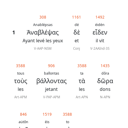
généraux
Abréviations
308
1161
1492
grammaticales
Anablépsas
dé
éidén
Ἀναβλέψας
δὲ
εἶδεν
1
Ayant levé les yeux
et
il vit
V-AAP-NSM
Conj
V-2AAInd-3S
Sur
ce
3588
906
3588
1435
chapitre
tous
ballontas
ta
dôra
τοὺς
βάλλοντας
τὰ
δῶρα
Lire ce
chapitre
les
jetant
les
dons
La
Art-APM
V-PAP-APM
Art-APN
N-APN
Bible
-
846
1519
3588
Traduction
aütôn
éis
to