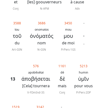
et
[les] goouverneurs
à cause
Conj
N-APM
Adv
3588
3686
3450
-
tou
onomatos
mou
τοῦ
ὀνόματός
μου
·
du
nom
de moi
.
Art-GSN
N-GSN
PrPers-1GS
576
1161
5213
apobêsétaï
dé
humin
ἀποβήσεται
δὲ
ὑμῖν
13
[Cela] tournera
mais
pour vous
V-FDmInd-3S
Conj
PrPers-2DP
1519
3142
-