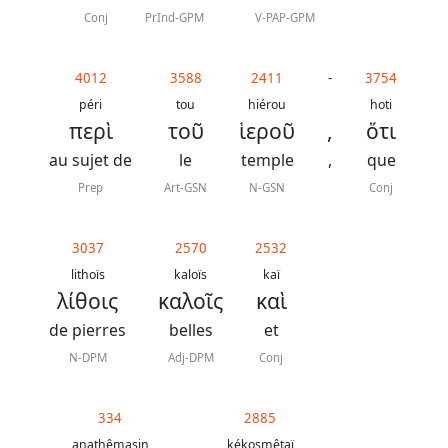
Conj
PrInd-GPM
V-PAP-GPM
4012
3588
2411
-
3754
péri
tou
hiérou
hoti
περὶ
τοῦ
ἱεροῦ
,
ὅτι
au sujet de
le
temple
,
que
Prep
Art-GSN
N-GSN
Conj
3037
2570
2532
lithoïs
kaloïs
kaï
λίθοις
καλοῖς
καὶ
de pierres
belles
et
N-DPM
Adj-DPM
Conj
334
2885
anathêmasin
kékosmêtaï