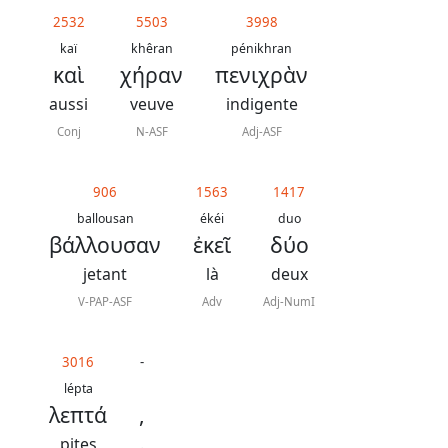
contacter
2532
5503
3998
Signaler
kaï
khêran
pénikhran
καὶ
χήραν
πενιχρὰν
une
erreur
aussi
veuve
indigente
Conj
N-ASF
Adj-ASF
906
1563
1417
Participer
ballousan
ékéi
duo
aux
βάλλουσαν
ἐκεῖ
δύο
coûts
jetant
là
deux
du
V-PAP-ASF
Adv
Adj-NumI
site
3016
-
lépta
λεπτά
,
pites
.