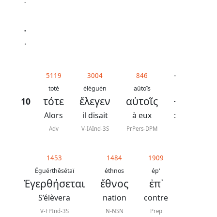
-
.
.
5119
3004
846
-
toté
éléguén
aütoïs
τότε
ἔλεγεν
αὐτοῖς
·
10
Alors
il disait
à eux
:
Adv
V-IAInd-3S
PrPers-DPM
1453
1484
1909
Éguérthêsétaï
éthnos
ép'
Ἐγερθήσεται
ἔθνος
ἐπ᾿
S’élèvera
nation
contre
V-FPInd-3S
N-NSN
Prep