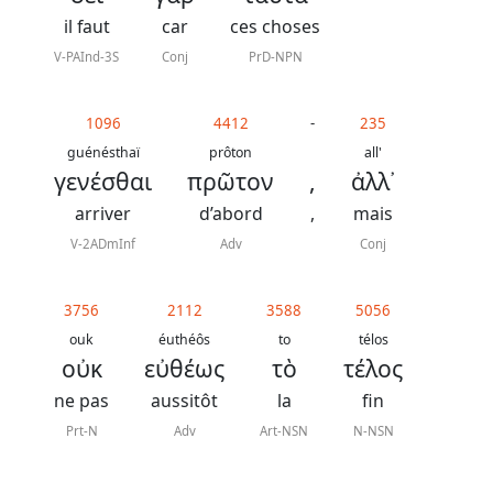
il faut
car
ces choses
V-PAInd-3S
Conj
PrD-NPN
1096
4412
-
235
guénésthaï
prôton
all'
γενέσθαι
πρῶτον
,
ἀλλ᾿
arriver
d’abord
,
mais
V-2ADmInf
Adv
Conj
3756
2112
3588
5056
ouk
éuthéôs
to
télos
οὐκ
εὐθέως
τὸ
τέλος
ne pas
aussitôt
la
fin
Prt-N
Adv
Art-NSN
N-NSN