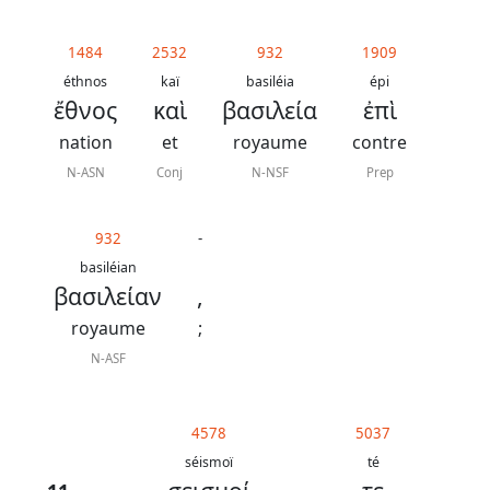
1484
2532
932
1909
éthnos
kaï
basiléia
épi
ἔθνος
καὶ
βασιλεία
ἐπὶ
nation
et
royaume
contre
N-ASN
Conj
N-NSF
Prep
932
-
basiléian
βασιλείαν
,
royaume
;
N-ASF
4578
5037
séismoï
té