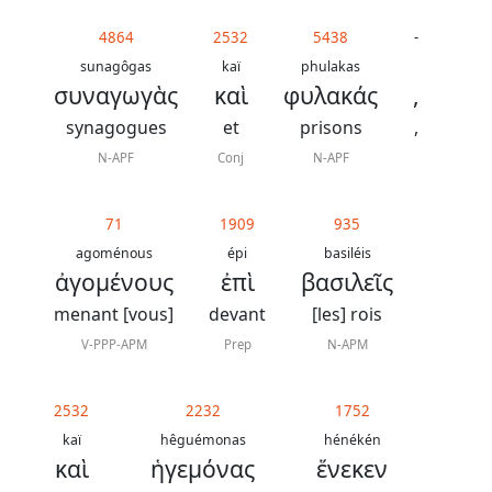
4864
2532
5438
-
sunagôgas
kaï
phulakas
συναγωγὰς
καὶ
φυλακάς
,
synagogues
et
prisons
,
N-APF
Conj
N-APF
71
1909
935
agoménous
épi
basiléis
ἀγομένους
ἐπὶ
βασιλεῖς
menant [vous]
devant
[les] rois
V-PPP-APM
Prep
N-APM
2532
2232
1752
kaï
hêguémonas
hénékén
καὶ
ἡγεμόνας
ἕνεκεν