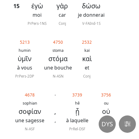
ἐγὼ
γὰρ
δώσω
15
moi
car
je donnerai
PrPers-1NS
Conj
V-FAInd-1S
5213
4750
2532
humin
stoma
kaï
ὑμῖν
στόμα
καὶ
à vous
une bouche
et
PrPers-2DP
N-ASN
Conj
4678
-
3739
3756
sophian
hê
ou
σοφίαν
,
ᾗ
οὐ
une sagesse
,
à laquelle
ne pas
DYS
N-ASF
PrRel-DSF
Prt-N