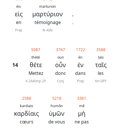
éis
marturion
εἰς
μαρτύριον
.
en
témoignage
.
Prep
N-ASN
5087
3767
1722
3588
thété
oun
én
taïs
θέτε
οὖν
ἐν
ταῖς
14
Mettez
donc
dans
les
V-2AAImp-2P
Conj
Prep
Art-DPF
2588
5216
3361
kardiaïs
humôn
mê
καρδίαις
ὑμῶν
μὴ
cœurs
de vous
ne pas