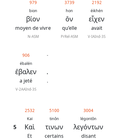
979
3739
2192
bion
hon
éikhén
βίον
ὃν
εἶχεν
moyen de vivre
qu’elle
avait
N-ASM
PrRel-ASM
V-IAInd-3S
906
-
ébalén
ἔβαλεν
.
a jeté
.
V-2AAInd-3S
2532
5100
3004
Kaï
tinôn
légontôn
Καὶ
τινων
λεγόντων
5
Et
certains
disant