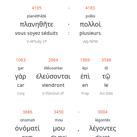
4105
-
4183
planêthêté
polloï
πλανηθῆτε
·
πολλοὶ
vous soyez séduits
:
plusieurs
V-APSubj-2P
Adj-NPM
1063
2064
1909
3588
gar
éléusontaï
épi
tô
γὰρ
ἐλεύσονται
ἐπὶ
τῷ
car
viendront
en
le
Conj
V-FDmInd-3P
Prep
Art-DSN
3686
3450
-
3004
onomati
mou
légontés
ὀνόματί
μου
,
λέγοντες