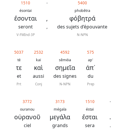
1510
-
5400
ésontaï
phobêtra
ἔσονται
,
φόβητρά
seront
,
des sujets d’épouvante
V-FMInd-3P
N-NPN
5037
2532
4592
575
té
kaï
sêméia
ap'
τε
καὶ
σημεῖα
ἀπ᾿
et
aussi
des signes
du
Prt
Conj
N-NPN
Prep
3772
3173
1510
-
ouranou
mégala
éstaï
οὐρανοῦ
μεγάλα
ἔσται
.
ciel
grands
sera
.