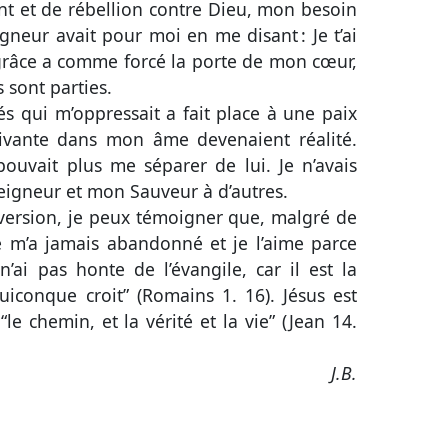
nt et de rébellion contre Dieu, mon besoin
igneur avait pour moi en me disant : Je t’ai
grâce a comme forcé la porte de mon cœur,
s sont parties.
s qui m’oppressait a fait place à une paix
vivante dans mon âme devenaient réalité.
pouvait plus me séparer de lui. Je n’avais
Seigneur et mon Sauveur à d’autres.
version, je peux témoigner que, malgré de
 m’a jamais abandonné et je l’aime parce
’ai pas honte de l’évangile, car il est la
iconque croit” (
Romains 1. 16
). Jésus est
le chemin, et la vérité et la vie” (
Jean 14.
J.B.