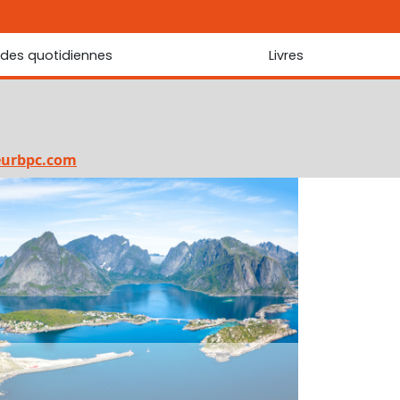
udes quotidiennes
Livres
r les Écritures
Nouveautés
 Écritures
La foi... d'une génération à l'autre ?
Commentaire sur le Cantique des cantiques
eurbpc.com
Les portes de Jérusalem
Bibliothèque