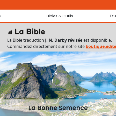
s
Bibles & Outils
Ét
Bibles
Chaque jou
Sondez les
Traduction J. N. Darby révisée
La Bible traduction
J. N. Darby révisée
est disponible.
Traduction J. N. Darby
Commandez directement sur notre site
boutique.edit
Ancien Testament interlinéaire
Nouveau Testament interlinéaire
Outils
Dictionnaire français du Nouveau Testament
Lexique grec du Nouveau Testament
Questionnaire de connaissances du Nouveau Testament
Téléchargements
La Bonne Semence