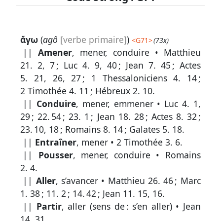
Lexique
ἄγω
(
agô
[verbe primaire]
)
<
G71
>
(73x)
-
||
Amener
, mener, conduire •
Matthieu
Recherche
21. 2, 7
;
Luc 4. 9, 40
;
Jean 7. 45
;
Actes
en
5. 21, 26, 27
;
1 Thessaloniciens 4. 14
;
2 Timothée 4. 11
;
Hébreux 2. 10
.
grec
||
Conduire
, mener, emmener •
Luc 4. 1,
Rechercher
29
;
22. 54
;
23. 1
;
Jean 18. 28
;
Actes 8. 32
;
par
23. 10, 18
;
Romains 8. 14
;
Galates 5. 18
.
code
||
Entraîner
, mener •
2 Timothée 3. 6
.
strong
||
Pousser
, mener, conduire •
Romains
Rechercher
2. 4
.
par
||
Aller
, s’avancer •
Matthieu 26. 46
;
Marc
lettre
1. 38
;
11. 2
;
14. 42
;
Jean 11. 15, 16
.
||
Partir
, aller (sens de : s’en aller) •
Jean
Rechercher
14. 31
.