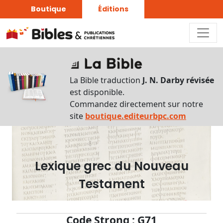
Boutique
Éditions
Dictionnaire
-
La Bible traduction
J. N. Darby révisée
Recherche
est disponible.
en
Commandez directement sur notre
français
site
boutique.editeurbpc.com
Rechercher
par
lettre
Lexique grec du Nouveau
Rechercher
Testament
par
mot
français
Code Strong : G71