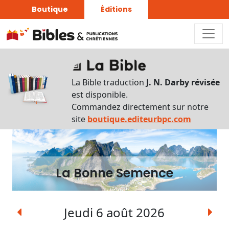
Boutique
Éditions
La
Bonne
La Bible traduction
J. N. Darby révisée
Semence
est disponible.
Commandez directement sur notre
Écouter
site
boutique.editeurbpc.com
Rechercher
une
date
La Bonne Semence
Rechercher
une
expression
Jeudi 6 août 2026