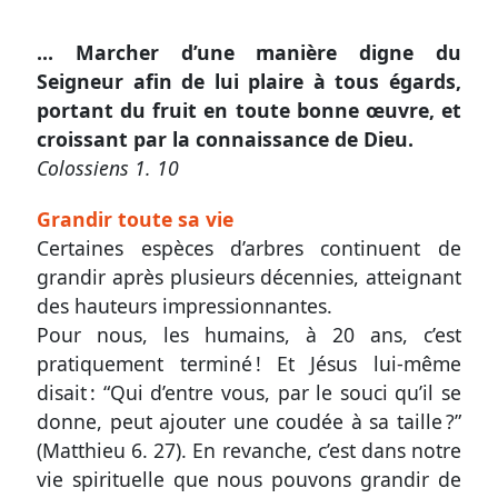
… Marcher d’une manière digne du
Autres
Seigneur afin de lui plaire à tous égards,
supports
portant du fruit en toute bonne œuvre, et
Application
croissant par la connaissance de Dieu.
mobile
Colossiens 1. 10
Exemplaire
Grandir toute sa vie
Certaines espèces d’arbres continuent de
papier
grandir après plusieurs décennies, atteignant
des hauteurs impressionnantes.
Pour nous, les humains, à 20 ans, c’est
Nous
pratiquement terminé ! Et Jésus lui-même
contacter
disait : “Qui d’entre vous, par le souci qu’il se
donne, peut ajouter une coudée à sa taille ?”
Proposer
(
Matthieu 6. 27
). En revanche, c’est dans notre
un
vie spirituelle que nous pouvons grandir de