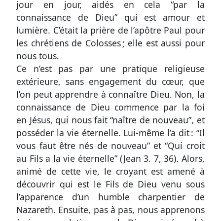
texte
jour en jour, aidés en cela “par la
connaissance de Dieu” qui est amour et
Une
lumière. C’était la prière de l’apôtre Paul pour
question
les chrétiens de Colosses ; elle est aussi pour
?
nous tous.
Une
Ce n’est pas par une pratique religieuse
extérieure, sans engagement du cœur, que
réaction
l’on peut apprendre à connaître Dieu. Non, la
?
connaissance de Dieu commence par la foi
en Jésus, qui nous fait “naître de nouveau”, et
Signaler
posséder la vie éternelle. Lui-même l’a dit : “Il
une
vous faut être nés de nouveau” et “Qui croit
erreur
au Fils a la vie éternelle” (
Jean 3. 7, 36
). Alors,
animé de cette vie, le croyant est amené à
découvrir qui est le Fils de Dieu venu sous
l’apparence d’un humble charpentier de
Participer
Nazareth. Ensuite, pas à pas, nous apprenons
aux