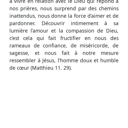
à vivre en relation avec le Dieu qui répond à
coûts
nos prières, nous surprend par des chemins
du
inattendus, nous donne la force d’aimer et de
site
pardonner. Découvrir intimement à sa
lumière l’amour et la compassion de Dieu,
c’est cela qui fait fructifier en nous des
rameaux de confiance, de miséricorde, de
sagesse, et nous fait à notre mesure
ressembler à Jésus, l’homme doux et humble
de cœur (
Matthieu 11. 29
).