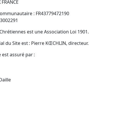
X FRANCE
communautaire : FR43779472190
63002291
 Chrétiennes est une Association Loi 1901.
al du Site est : Pierre KŒCHLIN, directeur.
 est assuré par :
Daille