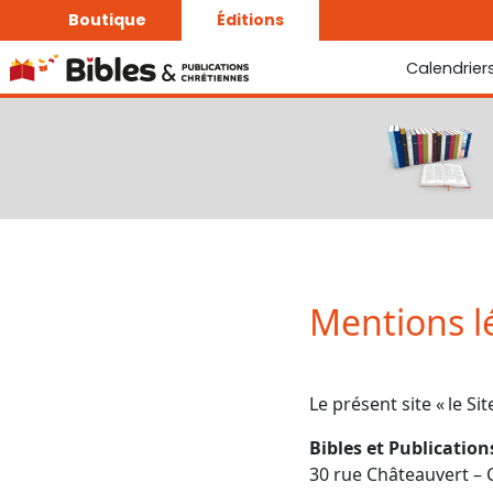
Boutique
Éditions
Calendrier
La Bonne Semence
Le Seigneur est proche
Mentions l
Le présent site « le Sit
Bibles et Publicatio
30 rue Châteauvert – 