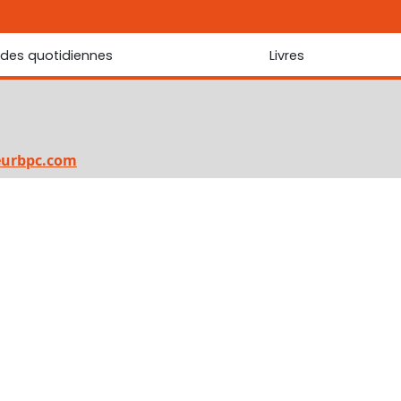
udes quotidiennes
Livres
r les Écritures
Nouveautés
 Écritures
La foi... d'une génération à l'autre ?
Commentaire sur le Cantique des cantiques
eurbpc.com
Les portes de Jérusalem
Bibliothèque