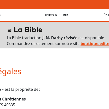
s
Bibles & Outils
Ét
Bibles
Chaque jou
Sondez les
Traduction J. N. Darby révisée
La Bible traduction
J. N. Darby révisée
est disponible.
Traduction J. N. Darby
Commandez directement sur notre site
boutique.edit
Ancien Testament interlinéaire
Nouveau Testament interlinéaire
Outils
Dictionnaire français du Nouveau Testament
égales
Lexique grec du Nouveau Testament
Questionnaire de connaissances du Nouveau Testament
Téléchargements
e » est la propriété de :
ns Chrétiennes
CS 40335