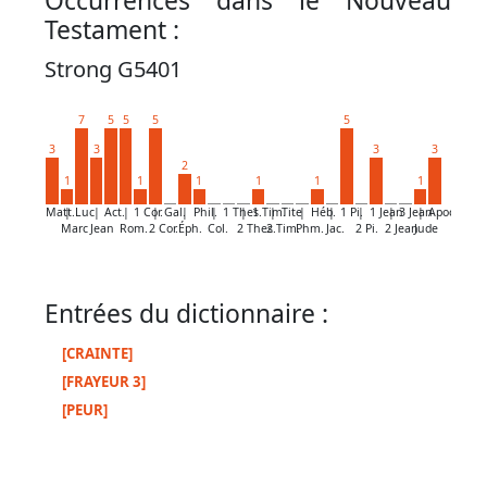
Occurrences dans le Nouveau
par
Testament :
mot
grec
Strong G5401
7
5
5
5
5
3
3
3
3
Infos
2
1
1
1
1
1
1
complémentaires
Matt.
|
Luc
|
Act.
|
1 Cor.
|
Gal.
|
Phil.
|
1 Thes.
|
1 Tim.
|
Tite
|
Héb.
|
1 Pi.
|
1 Jean
|
3 Jean
|
Apoc.
Abréviations
Marc
Jean
Rom.
2 Cor.
Éph.
Col.
2 Thes.
2 Tim.
Phm.
Jac.
2 Pi.
2 Jean
Jude
Termes
Entrées du dictionnaire :
non
retenus
[CRAINTE]
[FRAYEUR 3]
Ouvrages
[PEUR]
de
référence