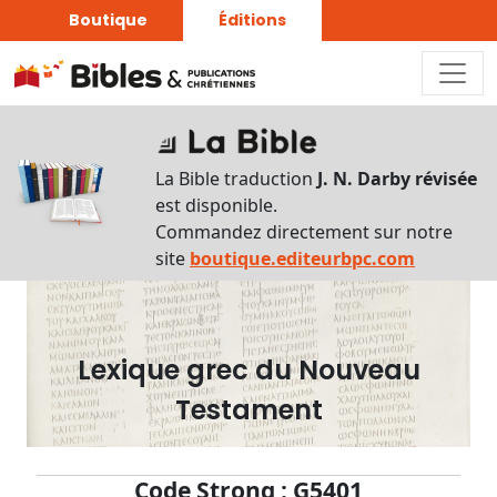
Boutique
Éditions
Dictionnaire
-
La Bible traduction
J. N. Darby révisée
Recherche
est disponible.
en
Commandez directement sur notre
français
site
boutique.editeurbpc.com
Rechercher
par
lettre
Lexique grec du Nouveau
Rechercher
Testament
par
mot
français
Code Strong : G5401