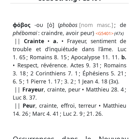
Lexique
ϕόβος
-ου [ὁ] (
phobos
[nom masc.]
; de
-
phébomaï
: craindre, avoir peur)
<
G5401
>
(47x)
Recherche
||
Crainte
•
a.
• Frayeur, sentiment de
en
trouble et d’inquiétude dans l’âme.
Luc
1. 65
;
Romains 8. 15
;
Apocalypse 11. 11
.
b.
grec
• Respect, révérence.
Actes 9. 31
;
Romains
Rechercher
3. 18
;
2 Corinthiens 7. 1
;
Éphésiens 5. 21
;
par
6. 5
;
1 Pierre 1. 17
;
3. 2
;
1 Jean 4. 18
(3x).
code
||
Frayeur
, crainte, peur •
Matthieu 28. 4
;
strong
Luc 8. 37
.
Rechercher
||
Peur
, crainte, effroi, terreur •
Matthieu
par
14. 26
;
Marc 4. 41
;
Luc 2. 9
;
21. 26
.
lettre
Rechercher