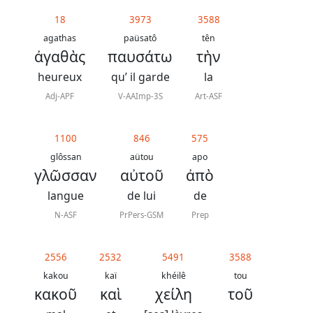
18
3973
3588
agathas
paüsatô
tên
ἀγαθὰς
παυσάτω
τὴν
heureux
qu’ il garde
la
Adj-APF
V-AAImp-3S
Art-ASF
1100
846
575
glôssan
aütou
apo
γλῶσσαν
αὐτοῦ
ἀπὸ
langue
de lui
de
N-ASF
PrPers-GSM
Prep
2556
2532
5491
3588
kakou
kaï
khéilê
tou
κακοῦ
καὶ
χείλη
τοῦ