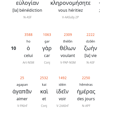
εὐλογίαν
κληρονομήσητε
·
[la] bénédiction
vous héritiez
;
N-ASF
V-AASubj-2P
3588
1063
2309
2222
ho
gar
thélôn
dzôên
ὁ
γὰρ
θέλων
ζωὴν
10
celui
car
voulant
[la] vie
Art-NSM
Conj
V-PAP-NSM
N-ASF
25
2532
1492
2250
agapan
kaï
idéin
hêméras
ἀγαπᾶν
καὶ
ἰδεῖν
ἡμέρας
aimer
et
voir
des jours
V-PAInf
Conj
V-2AAInf
N-APF