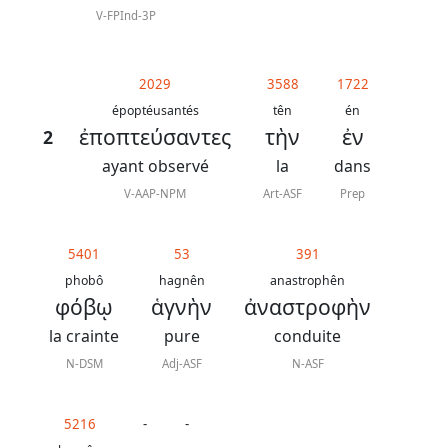
V-FPInd-3P
2029
3588
1722
époptéusantés
tên
én
ἐποπτεύσαντες
τὴν
ἐν
2
ayant observé
la
dans
V-AAP-NPM
Art-ASF
Prep
5401
53
391
phobô
hagnên
anastrophên
φόβῳ
ἁγνὴν
ἀναστροφὴν
la crainte
pure
conduite
N-DSM
Adj-ASF
N-ASF
5216
-
-