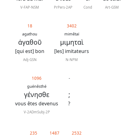
V-FAP-NSM
PrPers-2AP
Cond
Art-GSM
18
3402
agathou
mimêtaï
ἀγαθοῦ
μιμηταὶ
[qui est] bon
[les] imitateurs
Adj-GSN
N-NPM
1096
-
guénêsthé
γένησθε
;
vous êtes devenus
?
V-2ADmSubj-2P
235
1487
2532