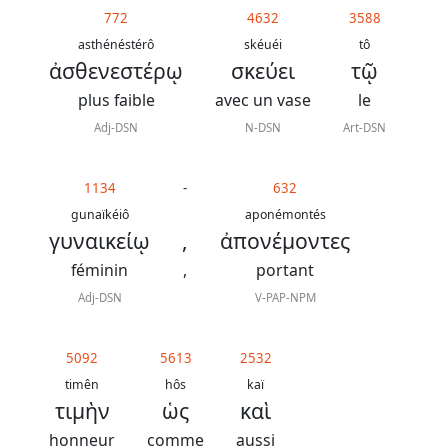
772
4632
3588
asthénéstérô
skéuéi
tô
ἀσθενεστέρῳ
σκεύει
τῷ
plus faible
avec un vase
le
Adj-DSN
N-DSN
Art-DSN
1134
-
632
gunaïkéiô
aponémontés
γυναικείῳ
,
ἀπονέμοντες
féminin
,
portant
Adj-DSN
V-PAP-NPM
5092
5613
2532
timên
hôs
kaï
τιμὴν
ὡς
καὶ
honneur
comme
aussi