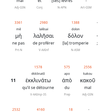
mal
et
[ses] lèvres
-
Adj-GSN
Conj
N-APN
Art-GSM
3361
2980
1388
-
mê
lalêsaï
dolon
μὴ
λαλῆσαι
δόλον
·
ne pas
de proférer
[la] tromperie
;
Prt-N
V-AAInf
N-ASM
1578
575
2556
ékklinatô
apo
kakou
ἐκκλινάτω
ἀπὸ
κακοῦ
11
qu’il se détourne
du
mal
V-AAImp-3S
Prep
Adj-GSN
2532
4160
18
-