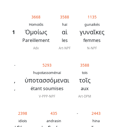
généraux
Abréviations
3668
3588
1135
grammaticales
Homoïôs
haï
gunaïkés
Ὁμοίως
αἱ
γυναῖκες
1
Pareillement
les
femmes
Adv
Art-NPF
N-NPF
Sur
ce
-
5293
3588
chapitre
hupotassoménaï
toïs
,
ὑποτασσόμεναι
τοῖς
Lire ce
chapitre
,
étant soumises
aux
La
V-PPP-NPF
Art-DPM
Bible
-
2398
435
-
2443
Traduction
idioïs
andrasin
hina