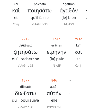
kaï
poïêsatô
agathon
καὶ
ποιησάτω
ἀγαθόν
·
et
qu’il fasse
[le] bien
;
Conj
V-AAImp-3S
Adj-ASN
2212
1515
2532
dzêtêsatô
éirênên
kaï
ζητησάτω
εἰρήνην
καὶ
qu’il recherche
[la] paix
et
V-AAImp-3S
N-ASF
Conj
1377
846
-
diôxatô
aütên
διωξάτω
αὐτήν
·
qu’il poursuive
elle
;
V-AAImp-3S
PrPers-ASF