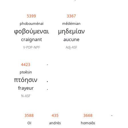
5399
3367
phobouménaï
mêdémian
φοβούμεναι
μηδεμίαν
craignant
aucune
V-PDP-NPF
Adj-ASF
4423
-
ptoêsin
πτόησιν
.
frayeur
.
N-ASF
3588
435
3668
-
Oï
andrés
homoïôs