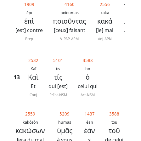
1909
4160
2556
-
épi
poïountas
kaka
ἐπὶ
ποιοῦντας
κακά
.
[est] contre
[ceux] faisant
[le] mal
.
Prep
V-PAP-APM
Adj-APN
2532
5101
3588
Kaï
tis
ho
Καὶ
τίς
ὁ
13
Et
qui [est]
celui qui
Conj
PrInt-NSM
Art-NSM
2559
5209
1437
3588
kakôsôn
humas
éan
tou
κακώσων
ὑμᾶς
ἐὰν
τοῦ
fera du mal
à vous
si
de celui