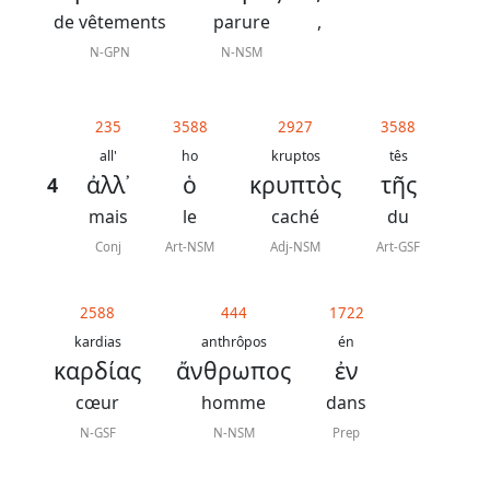
de vêtements
parure
,
N-GPN
N-NSM
235
3588
2927
3588
all'
ho
kruptos
tês
ἀλλ᾿
ὁ
κρυπτὸς
τῆς
4
mais
le
caché
du
Conj
Art-NSM
Adj-NSM
Art-GSF
2588
444
1722
kardias
anthrôpos
én
καρδίας
ἄνθρωπος
ἐν
cœur
homme
dans
N-GSF
N-NSM
Prep