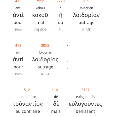
473
2556
2228
3059
anti
kakou
ê
loïdorian
ἀντὶ
κακοῦ
ἢ
λοιδορίαν
pour
mal
ou
outrage
Prep
Adj-GSN
Prt
N-ASF
473
3059
-
anti
loïdorias
ἀντὶ
λοιδορίας
,
pour
outrage
,
Prep
N-GSF
5121
1161
2127
tounantion
dé
éulogountés
τοὐναντίον
δὲ
εὐλογοῦντες
au contraire
mais
bénissant