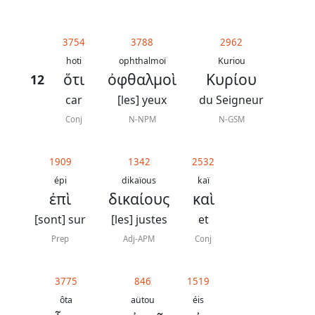
3754
3788
2962
hoti
ophthalmoï
Kuriou
ὅτι
ὀφθαλμοὶ
Κυρίου
12
car
[les] yeux
du Seigneur
Conj
N-NPM
N-GSM
1909
1342
2532
épi
dikaïous
kaï
ἐπὶ
δικαίους
καὶ
[sont] sur
[les] justes
et
Prep
Adj-APM
Conj
3775
846
1519
ôta
aütou
éis