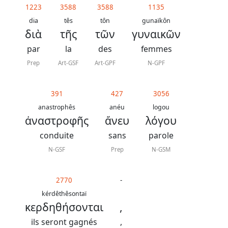
contacter
1223
3588
3588
1135
Signaler
dia
tês
tôn
gunaïkôn
διὰ
τῆς
τῶν
γυναικῶν
une
par
la
des
femmes
erreur
Prep
Art-GSF
Art-GPF
N-GPF
391
427
3056
Participer
anastrophês
anéu
logou
aux
ἀναστροφῆς
ἄνευ
λόγου
coûts
conduite
sans
parole
du
N-GSF
Prep
N-GSM
site
2770
-
kérdêthêsontaï
κερδηθήσονται
,
ils seront gagnés
,