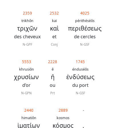
2359
2532
4025
trikhôn
kaï
périthéséôs
τριχῶν
καὶ
περιθέσεως
des cheveux
et
de cercles
N-GPF
Conj
N-GSF
5553
2228
1745
khrusiôn
ê
énduséôs
χρυσίων
ἢ
ἐνδύσεως
d’or
ou
du port
N-GPN
Prt
N-GSF
2440
2889
-
himatiôn
kosmos
ἱματίων
κόσμος
,