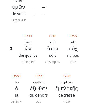
humôn
ὑμῶν
,
--
de vous
,
–
PrPers-2GP
3739
1510
3756
hôn
éstô
oukh
ὧν
ἔστω
οὐχ
3
desquelles
soit
ne pas
PrRel-GPF
V-PAImp-3S
Prt-N
3588
1855
1708
ho
éxôthén
émplokês
ὁ
ἔξωθεν
ἐμπλοκῆς
la
du dehors
de tresse
Art-NSM
Adv
N-GSF