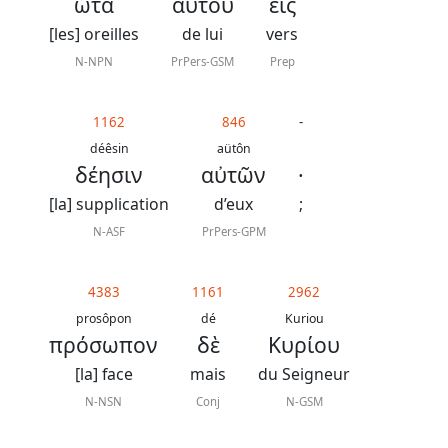
ὦτα
αὐτοῦ
εἰς
[les] oreilles
de lui
vers
N-NPN
PrPers-GSM
Prep
1162
846
-
déêsin
aütôn
δέησιν
αὐτῶν
·
[la] supplication
d’eux
;
N-ASF
PrPers-GPM
4383
1161
2962
prosôpon
dé
Kuriou
πρόσωπον
δὲ
Κυρίου
[la] face
mais
du Seigneur
N-NSN
Conj
N-GSM