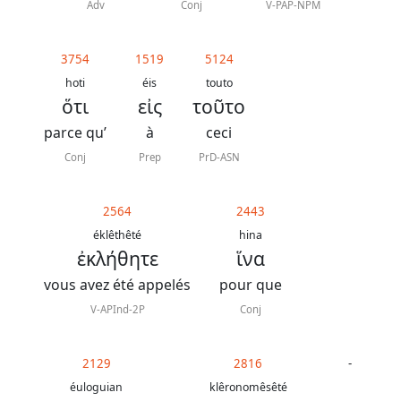
Adv
Conj
V-PAP-NPM
3754
1519
5124
hoti
éis
touto
ὅτι
εἰς
τοῦτο
parce qu’
à
ceci
Conj
Prep
PrD-ASN
2564
2443
éklêthêté
hina
ἐκλήθητε
ἵνα
vous avez été appelés
pour que
V-APInd-2P
Conj
2129
2816
-
éuloguian
klêronomêsêté