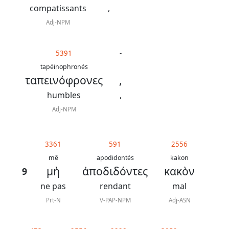
compatissants
,
Adj-NPM
5391
-
tapéinophronés
ταπεινόφρονες
,
humbles
,
Adj-NPM
3361
591
2556
mê
apodidontés
kakon
μὴ
ἀποδιδόντες
κακὸν
9
ne pas
rendant
mal
Prt-N
V-PAP-NPM
Adj-ASN