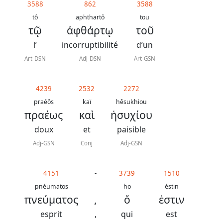
3588
862
3588
tô
aphthartô
tou
τῷ
ἀφθάρτῳ
τοῦ
l’
incorruptibilité
d’un
Art-DSN
Adj-DSN
Art-GSN
4239
2532
2272
praéôs
kaï
hêsukhiou
πραέως
καὶ
ἡσυχίου
doux
et
paisible
Adj-GSN
Conj
Adj-GSN
4151
-
3739
1510
pnéumatos
ho
éstin
πνεύματος
,
ὅ
ἐστιν
esprit
,
qui
est