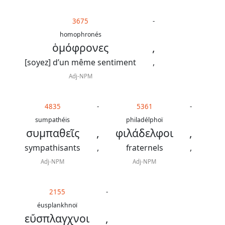
3675
-
homophronés
ὁμόφρονες
,
[soyez] d’un même sentiment
,
Adj-NPM
4835
-
5361
-
sumpathéis
philadélphoï
συμπαθεῖς
,
φιλάδελφοι
,
sympathisants
,
fraternels
,
Adj-NPM
Adj-NPM
2155
-
éusplankhnoï
εὔσπλαγχνοι
,