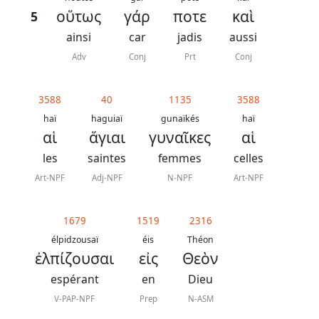
οὕτως
γάρ
ποτε
καὶ
5
ainsi
car
jadis
aussi
Adv
Conj
Prt
Conj
3588
40
1135
3588
haï
haguiaï
gunaïkés
haï
αἱ
ἅγιαι
γυναῖκες
αἱ
les
saintes
femmes
celles
Art-NPF
Adj-NPF
N-NPF
Art-NPF
1679
1519
2316
élpidzousaï
éis
Théon
ἐλπίζουσαι
εἰς
Θεὸν
espérant
en
Dieu
V-PAP-NPF
Prep
N-ASM