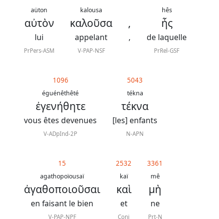
aüton
kalousa
hês
αὐτὸν
καλοῦσα
,
ἧς
lui
appelant
,
de laquelle
PrPers-ASM
V-PAP-NSF
PrRel-GSF
1096
5043
éguénêthêté
tékna
ἐγενήθητε
τέκνα
vous êtes devenues
[les] enfants
V-ADpInd-2P
N-APN
15
2532
3361
agathopoïousaï
kaï
mê
ἀγαθοποιοῦσαι
καὶ
μὴ
en faisant le bien
et
ne
V-PAP-NPF
Conj
Prt-N