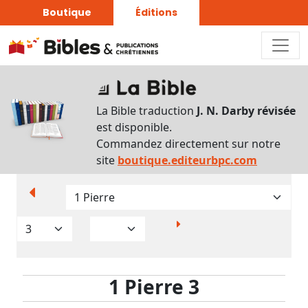
Boutique
Éditions
Paramètres
d’affichage
La Bible traduction
J. N. Darby révisée
Par
est disponible.
verset
Commandez directement sur notre
Numéros
site
boutique.editeurbpc.com
Strong
Translittérations
Analyse
Grammaticale
1 Pierre 3
Outils