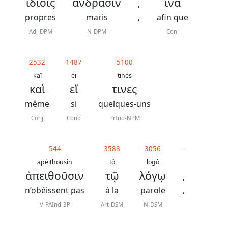
ἰδίοις
ἀνδράσιν
,
ἵνα
J.
N.
propres
maris
,
afin que
Darby
Adj-DPM
N-DPM
Conj
La
2532
1487
5100
Bible
kaï
éi
tinés
καὶ
εἴ
τινες
-
Traduction
même
si
quelques-uns
J.
Conj
Cond
PrInd-NPM
N.
Darby
544
3588
3056
-
apéithousin
tô
logô
révisée
ἀπειθοῦσιν
τῷ
λόγῳ
,
n’obéissent pas
à la
parole
,
V-PAInd-3P
Art-DSM
N-DSM
Nous