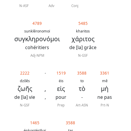
N-ASF
Adv
Conj
4789
5485
sunklêronomoï
kharitos
συγκληρονόμοι
χάριτος
cohéritiers
de [la] grâce
Adj-NPM
N-GSF
2222
-
1519
3588
3361
dzôês
éis
to
mê
ζωῆς
,
εἰς
τὸ
μὴ
de [la] vie
,
pour
-
ne pas
N-GSF
Prep
Art-ASN
Prt-N
1465
3588
énkoptésthaï
tas