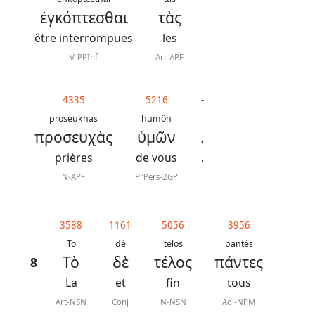
ἐγκόπτεσθαι
τὰς
être interrompues
les
V-PPInf
Art-APF
4335
5216
-
proséukhas
humôn
προσευχὰς
ὑμῶν
.
prières
de vous
.
N-APF
PrPers-2GP
3588
1161
5056
3956
To
dé
télos
pantés
Τὸ
δὲ
τέλος
πάντες
8
La
et
fin
tous
Art-NSN
Conj
N-NSN
Adj-NPM