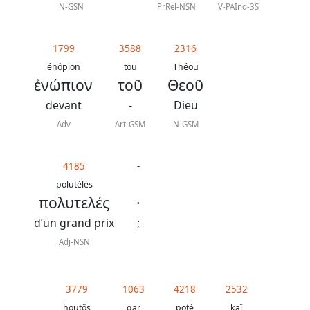
N-GSN
PrRel-NSN
V-PAInd-3S
1799
3588
2316
énôpion
tou
Théou
ἐνώπιον
τοῦ
Θεοῦ
devant
-
Dieu
Adv
Art-GSM
N-GSM
4185
-
polutélés
πολυτελές
·
d’un grand prix
;
Adj-NSN
3779
1063
4218
2532
houtôs
gar
poté
kaï