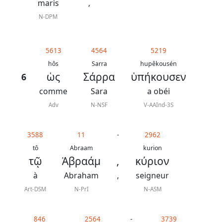
maris
,
N-DPM
5613
4564
5219
hôs
Sarra
hupêkousén
ὡς
Σάρρα
ὑπήκουσεν
6
comme
Sara
a obéi
Adv
N-NSF
V-AAInd-3S
3588
11
-
2962
tô
Abraam
kurion
τῷ
Ἀβραάμ
,
κύριον
à
Abraham
,
seigneur
Art-DSM
N-PrI
N-ASM
846
2564
-
3739