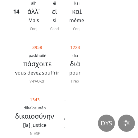
all'
éi
kaï
ἀλλ᾿
εἰ
καὶ
14
Mais
si
même
Conj
Cond
Conj
3958
1223
paskhoïté
dia
πάσχοιτε
διὰ
vous devez souffrir
pour
V-PAO-2P
Prep
1343
-
dikaïosunên
δικαιοσύνην
,
DYS
[la] justice
,
N-ASF