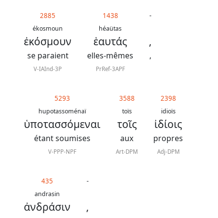
2885
1438
-
ékosmoun
héaütas
ἐκόσμουν
ἑαυτάς
,
se paraient
elles-mêmes
,
V-IAInd-3P
PrRef-3APF
5293
3588
2398
hupotassoménaï
toïs
idioïs
ὑποτασσόμεναι
τοῖς
ἰδίοις
étant soumises
aux
propres
V-PPP-NPF
Art-DPM
Adj-DPM
435
-
andrasin
ἀνδράσιν
,