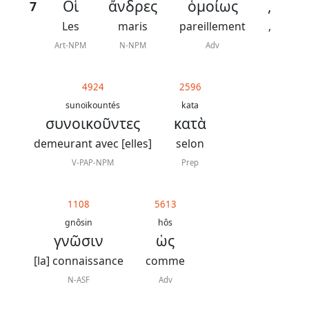
Οἱ
ἄνδρες
ὁμοίως
,
7
Les
maris
pareillement
,
Art-NPM
N-NPM
Adv
4924
2596
sunoïkountés
kata
συνοικοῦντες
κατὰ
demeurant avec [elles]
selon
V-PAP-NPM
Prep
1108
5613
gnôsin
hôs
γνῶσιν
ὡς
[la] connaissance
comme
N-ASF
Adv