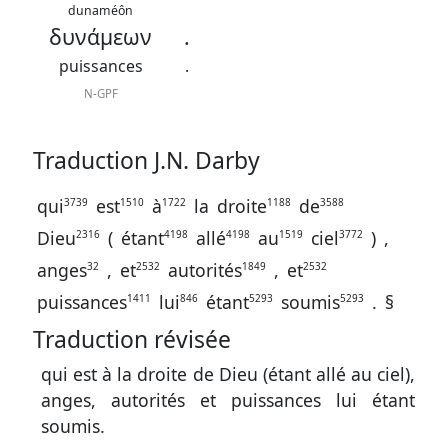
contacter
dunaméôn
δυνάμεων
.
Signaler
puissances
.
une
N-GPF
erreur
Traduction J.N. Darby
Participer
qui
est
à
la
droite
de
3739
1510
1722
1188
3588
aux
Dieu
(
étant
allé
au
ciel
)
,
2316
4198
4198
1519
3772
coûts
anges
,
et
autorités
,
et
32
2532
1849
2532
du
puissances
lui
étant
soumis
.
§
1411
846
5293
5293
site
Traduction révisée
qui est à la droite de Dieu (étant allé au ciel),
anges, autorités et puissances lui étant
soumis.