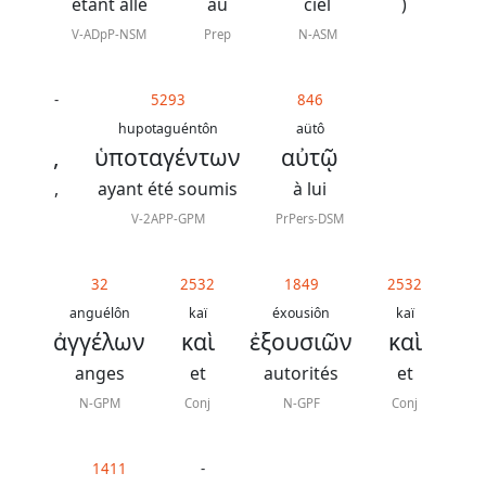
J.
étant allé
au
ciel
)
N.
V-ADpP-NSM
Prep
N-ASM
Darby
-
5293
846
La
hupotaguéntôn
aütô
,
ὑποταγέντων
αὐτῷ
Bible
-
,
ayant été soumis
à lui
Traduction
V-2APP-GPM
PrPers-DSM
J.
N.
32
2532
1849
2532
anguélôn
kaï
éxousiôn
kaï
Darby
ἀγγέλων
καὶ
ἐξουσιῶν
καὶ
révisée
anges
et
autorités
et
N-GPM
Conj
N-GPF
Conj
Nous
1411
-