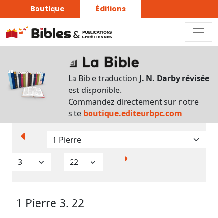
Boutique
Éditions
Paramètres
d’affichage
La Bible traduction
J. N. Darby révisée
Par
est disponible.
verset
Commandez directement sur notre
Numéros
site
boutique.editeurbpc.com
Strong
Translittérations
Analyse
Grammaticale
1 Pierre 3. 22
Outils