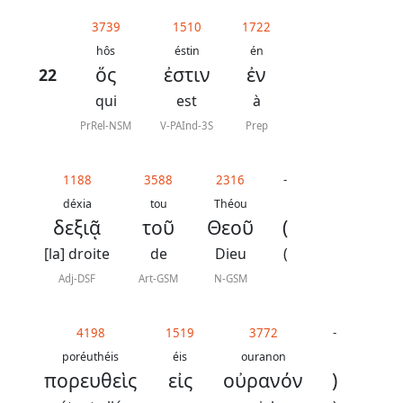
généraux
3739
1510
1722
Abréviations
hôs
éstin
én
ὅς
ἐστιν
ἐν
22
grammaticales
qui
est
à
PrRel-NSM
V-PAInd-3S
Prep
Sur
1188
3588
2316
-
ce
déxia
tou
Théou
chapitre
δεξιᾷ
τοῦ
Θεοῦ
(
[la] droite
de
Dieu
(
Lire ce
chapitre
Adj-DSF
Art-GSM
N-GSM
La
Bible
4198
1519
3772
-
-
poréuthéis
éis
ouranon
πορευθεὶς
εἰς
οὐρανόν
)
Traduction