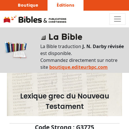
Boutique
Éditions
Dictionnaire
-
La Bible traduction
J. N. Darby révisée
Recherche
est disponible.
en
Commandez directement sur notre
français
site
boutique.editeurbpc.com
Rechercher
par
lettre
Lexique grec du Nouveau
Rechercher
Testament
par
mot
français
Code Strong : G3775