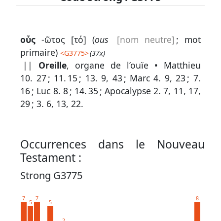
Lexique
οὖς
-ῶτος [τό] (
ous
[nom neutre]
; mot
-
primaire)
<
G3775
>
(37x)
Recherche
||
Oreille
, organe de l’ouïe •
Matthieu
en
10. 27
;
11. 15
;
13. 9, 43
;
Marc 4. 9, 23
;
7.
16
;
Luc 8. 8
;
14. 35
;
Apocalypse 2. 7, 11, 17,
grec
29
;
3. 6, 13, 22
.
Rechercher
par
code
Occurrences dans le Nouveau
strong
Testament :
Rechercher
Strong G3775
par
lettre
7
7
8
5
5
Rechercher
2