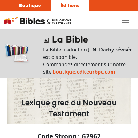
Boutique
Éditions
Dictionnaire
-
La Bible traduction
J. N. Darby révisée
Recherche
est disponible.
en
Commandez directement sur notre
français
site
boutique.editeurbpc.com
Rechercher
par
lettre
Lexique grec du Nouveau
Rechercher
Testament
par
mot
français
Code Strong : G2962