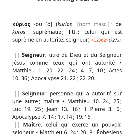
Lexique
κύριος
-ου [ὁ] (
kurios
[nom masc.]
; de
-
kuros
: suprématie ; litt. : celui qui est
Recherche
suprême en autorité, seigneur)
<
G2962
>
(727x)
en
||
Seigneur
, titre de Dieu et du Seigneur
grec
Jésus comme ceux qui ont autorité •
Rechercher
Matthieu 1. 20, 22, 24
;
4. 7, 10
;
Actes
par
10. 36
;
Apocalypse 21. 22
;
22. 20
.
code
strong
||
Seigneur
, personne qui a autorité sur
une autre ; maître •
Matthieu 10. 24, 25
;
Rechercher
par
Luc 19. 25
;
Jean 13. 16
;
1 Pierre 3. 6
;
lettre
Apocalypse 7. 14
;
17. 14
;
19. 16
.
||
Maître
, celui qui exerce un pouvoir,
Rechercher
seigneur •
Matthieu 6. 24
;
20. 8
;
Éphésiens