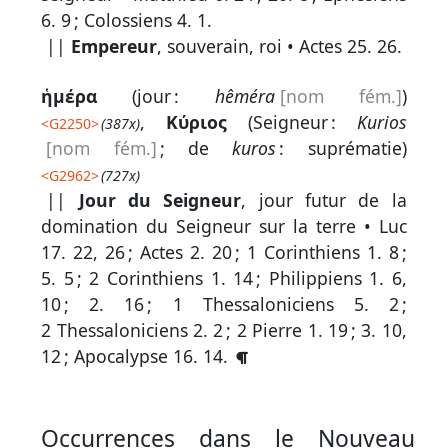
par
6. 9
;
Colossiens 4. 1
.
mot
||
Empereur
, souverain, roi •
Actes 25. 26
.
grec
ἡμέρα
(
jour :
hêméra
[nom fém.]
)
,
Κύριος
(
Seigneur :
Kurios
<
G2250
>
(387x)
Infos
[nom fém.]
; de
kuros
: suprématie)
complémentaires
<
G2962
>
(727x)
||
Jour du Seigneur
, jour futur de la
Abréviations
domination du Seigneur sur la terre •
Luc
17. 22, 26
;
Actes 2. 20
;
1 Corinthiens 1. 8
;
Termes
5. 5
;
2 Corinthiens 1. 14
;
Philippiens 1. 6,
non
10
;
2. 16
;
1 Thessaloniciens 5. 2
;
retenus
2 Thessaloniciens 2. 2
;
2 Pierre 1. 19
;
3. 10,
12
;
Apocalypse 16. 14
.
Ouvrages
de
référence
Occurrences dans le Nouveau