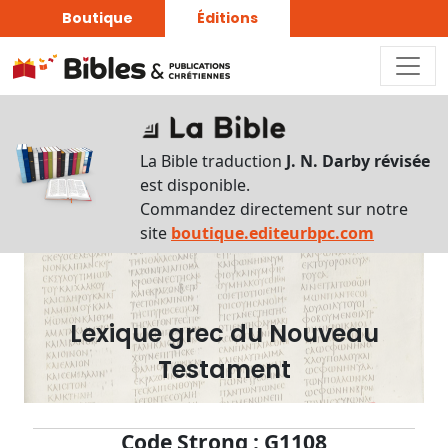
Boutique
Éditions
Dictionnaire
-
La Bible traduction
J. N. Darby révisée
Recherche
est disponible.
en
Commandez directement sur notre
français
site
boutique.editeurbpc.com
Rechercher
par
lettre
Lexique grec du Nouveau
Rechercher
Testament
par
mot
français
Code Strong : G1108