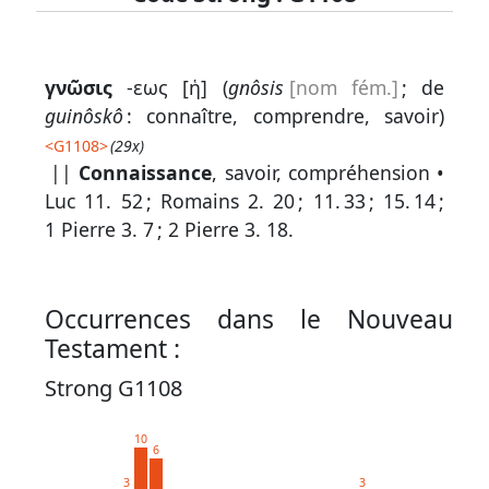
Lexique
γνῶσις
-εως [ἡ] (
gnôsis
[nom fém.]
; de
-
guinôskô
: connaître, comprendre, savoir)
Recherche
<
G1108
>
(29x)
en
||
Connaissance
, savoir, compréhension •
Luc 11. 52
;
Romains 2. 20
;
11. 33
;
15. 14
;
grec
1 Pierre 3. 7
;
2 Pierre 3. 18
.
Rechercher
par
code
Occurrences dans le Nouveau
strong
Testament :
Rechercher
Strong G1108
par
lettre
10
6
Rechercher
3
3