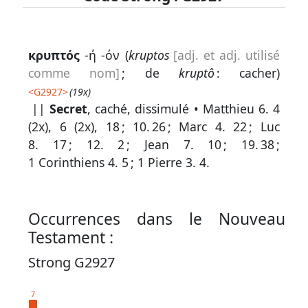
Lexique
κρυπτός
-ή -όν (
kruptos
[adj. et adj. utilisé
-
comme nom]
; de
kruptô
: cacher)
Recherche
<
G2927
>
(19x)
en
||
Secret
, caché, dissimulé •
Matthieu 6. 4
(2x), 6 (2x), 18 ;
10. 26
;
Marc 4. 22
;
Luc
grec
8. 17
;
12. 2
;
Jean 7. 10
;
19. 38
;
Rechercher
1 Corinthiens 4. 5
;
1 Pierre 3. 4
.
par
code
strong
Occurrences dans le Nouveau
Rechercher
Testament :
par
Strong G2927
lettre
Rechercher
7