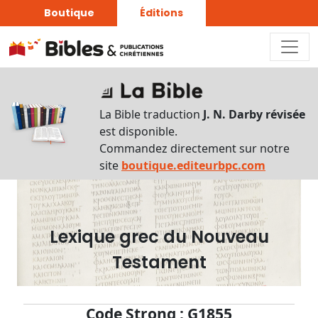
Boutique
Éditions
Dictionnaire
-
La Bible traduction
J. N. Darby révisée
Recherche
est disponible.
en
Commandez directement sur notre
français
site
boutique.editeurbpc.com
Rechercher
par
lettre
Lexique grec du Nouveau
Rechercher
Testament
par
mot
français
Code Strong : G1855