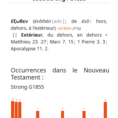
Lexique
ἔξωθεν
(
éxôthén
[adv.]
; de
éxô
: hors,
-
dehors, à l’extérieur)
<
G1855
>
(11x)
Recherche
||
Extérieur
, du dehors, en dehors •
en
Matthieu 23. 27
;
Marc 7. 15
;
1 Pierre 3. 3
;
Apocalypse 11. 2
.
grec
Rechercher
par
Occurrences dans le Nouveau
code
Testament :
strong
Strong G1855
Rechercher
par
3
2
2
2
lettre
1
1
1
Rechercher