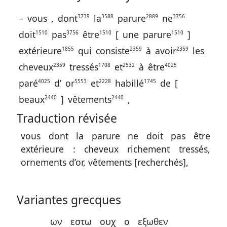
contacter
–
vous
,
dont
la
parure
ne
3739
3588
2889
3756
Signaler
doit
pas
être
[
une
parure
]
1510
3756
1510
1510
une
extérieure
qui
consiste
à
avoir
les
1855
2359
2359
erreur
cheveux
tressés
et
à
être
2359
1708
2532
4025
paré
d’
or
et
habillé
de
[
4025
5553
2228
1745
beaux
]
vêtements
,
2440
2440
Participer
aux
Traduction révisée
coûts
vous dont la parure ne doit pas être
du
extérieure : cheveux richement tressés,
site
ornements d’or, vêtements [recherchés],
Variantes grecques
ων
εστω
ουχ
ο
εξωθεν