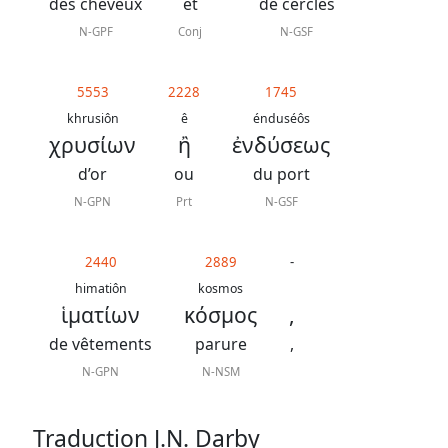
J.
des cheveux
et
de cercles
N.
N-GPF
Conj
N-GSF
Darby
révisée
5553
2228
1745
khrusiôn
ê
énduséôs
χρυσίων
ἢ
ἐνδύσεως
La
Bible
d’or
ou
du port
-
N-GPN
Prt
N-GSF
Traduction
J.
2440
2889
-
himatiôn
kosmos
N.
ἱματίων
κόσμος
,
Darby
de vêtements
parure
,
N-GPN
N-NSM
Nous
Traduction J.N. Darby