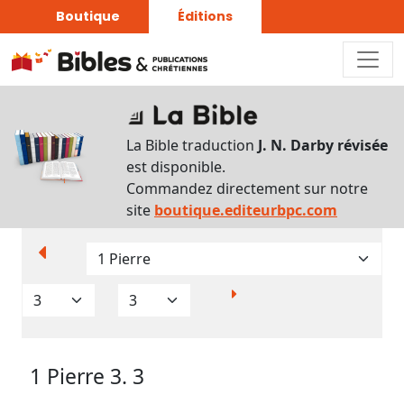
Boutique
Éditions
Paramètres
d’affichage
La Bible traduction
J. N. Darby révisée
Par
est disponible.
verset
Commandez directement sur notre
Numéros
site
boutique.editeurbpc.com
Strong
Translittérations
Analyse
Grammaticale
1 Pierre 3. 3
Outils