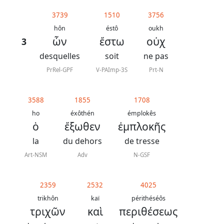
généraux
3739
1510
3756
Abréviations
hôn
éstô
oukh
ὧν
ἔστω
οὐχ
3
grammaticales
desquelles
soit
ne pas
PrRel-GPF
V-PAImp-3S
Prt-N
Sur
3588
1855
1708
ce
ho
éxôthén
émplokês
chapitre
ὁ
ἔξωθεν
ἐμπλοκῆς
la
du dehors
de tresse
Lire ce
chapitre
Art-NSM
Adv
N-GSF
La
Bible
2359
2532
4025
-
trikhôn
kaï
périthéséôs
τριχῶν
καὶ
περιθέσεως
Traduction