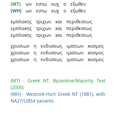
(MT)
ων
εστω
ουχ
ο
εξωθεν
(WH)
ων
εστω
ουχ
ο
εξωθεν
εμπλοκης
τριχων
και
περιθεσεως
εμπλοκης
τριχων
και
περιθεσεως
εμπλοκης
τριχων
και
περιθεσεως
χρυσιων
η
ενδυσεως
ιματιων
κοσμος
χρυσιων
η
ενδυσεως
ιματιων
κοσμος
χρυσιων
η
ενδυσεως
ιματιων
κοσμος
(MT) - Greek NT, Byzantine/Majority Text
(2000)
(WH) - Westcott-Hort Greek NT (1881), with
NA27/UBS4 variants