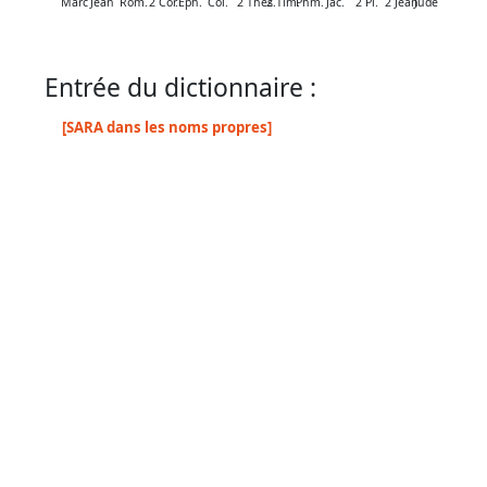
par
Marc
Jean
Rom.
2 Cor.
Éph.
Col.
2 Thes.
2 Tim.
Phm.
Jac.
2 Pi.
2 Jean
Jude
mot
grec
Entrée du dictionnaire :
[SARA dans les noms propres]
Infos
complémentaires
Abréviations
Termes
non
retenus
Ouvrages
de
référence