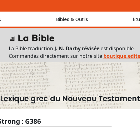
s
Bibles & Outils
Ét
Bibles
Chaque jou
Sondez les
Traduction J. N. Darby révisée
La Bible traduction
J. N. Darby révisée
est disponible.
Traduction J. N. Darby
Commandez directement sur notre site
boutique.edit
Ancien Testament interlinéaire
Nouveau Testament interlinéaire
Outils
Dictionnaire français du Nouveau Testament
Lexique grec du Nouveau Testament
Lexique grec du Nouveau Testament
Questionnaire de connaissances du Nouveau Testament
Téléchargements
Strong : G386