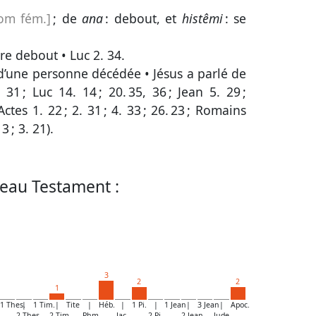
om fém.]
; de
ana
: debout, et
histêmi
: se
tre debout •
Luc 2. 34
.
e d’une personne décédée • Jésus a parlé de
, 31
;
Luc 14. 14
;
20. 35, 36
;
Jean 5. 29
;
Actes 1. 22
;
2. 31
;
4. 33
;
26. 23
;
Romains
 3
;
3. 21
).
eau Testament :
3
2
2
1
1 Thes.
|
1 Tim.
|
Tite
|
Héb.
|
1 Pi.
|
1 Jean
|
3 Jean
|
Apoc.
2 Thes.
2 Tim.
Phm.
Jac.
2 Pi.
2 Jean
Jude