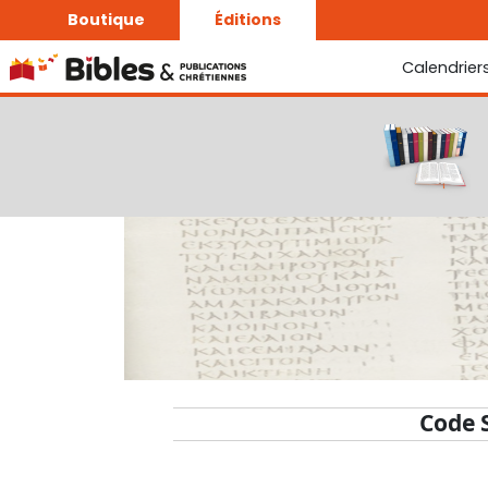
Boutique
Éditions
Calendrier
La Bonne Semence
Le Seigneur est proche
Code 