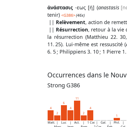
ἀνάστασις
-εως [ἡ] (
anastasis
[n
tenir)
<
G386
>
(46x)
||
Relèvement
, action de remet
||
Résurrection
, retour à la vi
la résurrection (
Matthieu 22. 30
11. 25
). Lui-même est ressuscité (
6. 5
;
Philippiens 3. 10
;
1 Pierre 1.
Occurrences dans le Nouv
Strong G386
11
6
4
4
4
2
2
1
Matt.
|
Luc
|
Act.
|
1 Cor.
|
Gal.
|
Phil.
|
Marc
Jean
Rom.
2 Cor.
Éph.
Col.