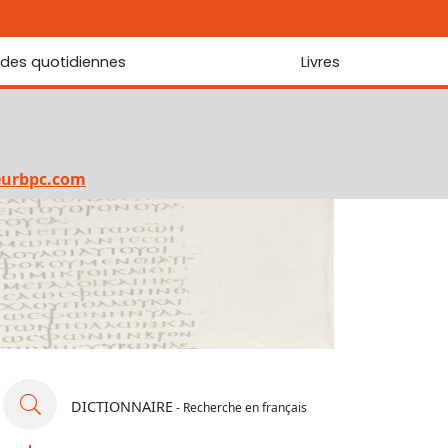
udes quotidiennes
Livres
r les Écritures
Nouveautés
 Écritures
La foi... d'une génération à l'autre ?
Commentaire sur le Cantique des cantiques
eurbpc.com
Les portes de Jérusalem
Bibliothèque
DICTIONNAIRE
- Recherche en français