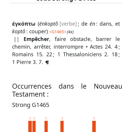
Lexique
ἐγκόπτω
(
énkoptô
[verbe]
; de
én
: dans, et
-
koptô
: couper)
<
G1465
>
(4x)
Recherche
||
Empêcher
, faire obstacle, barrer le
en
chemin, arrêter, interrompre •
Actes 24. 4
;
Romains 15. 22
;
1 Thessaloniciens 2. 18
;
grec
1 Pierre 3. 7
.
Rechercher
par
code
Occurrences dans le Nouveau
strong
Testament :
Rechercher
Strong G1465
par
lettre
1
1
1
1
1
Rechercher