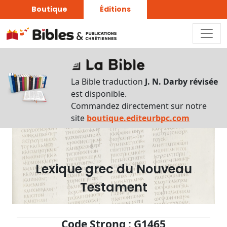
Boutique
Éditions
Dictionnaire
-
La Bible traduction
J. N. Darby révisée
Recherche
est disponible.
en
Commandez directement sur notre
français
site
boutique.editeurbpc.com
Rechercher
par
lettre
Lexique grec du Nouveau
Rechercher
Testament
par
mot
français
Code Strong : G1465