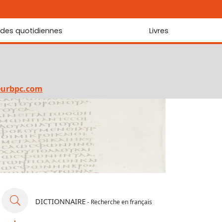
udes quotidiennes
Livres
r les Écritures
Nouveautés
 Écritures
La foi... d'une génération à l'autre ?
Commentaire sur le Cantique des cantiques
eurbpc.com
Les portes de Jérusalem
Bibliothèque
DICTIONNAIRE
- Recherche en français