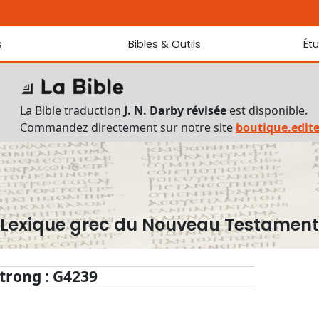
s
Bibles & Outils
Ét
Bibles
Chaque jou
Sondez les
Traduction J. N. Darby révisée
La Bible traduction
J. N. Darby révisée
est disponible.
Traduction J. N. Darby
Commandez directement sur notre site
boutique.edit
Ancien Testament interlinéaire
Nouveau Testament interlinéaire
Outils
Dictionnaire français du Nouveau Testament
Lexique grec du Nouveau Testament
Lexique grec du Nouveau Testament
Questionnaire de connaissances du Nouveau Testament
Téléchargements
trong : G4239