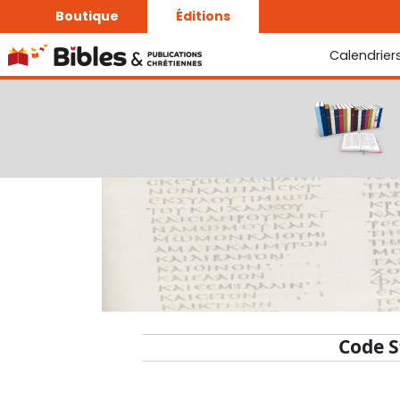
Boutique
Éditions
Calendrier
La Bonne Semence
Le Seigneur est proche
Code S