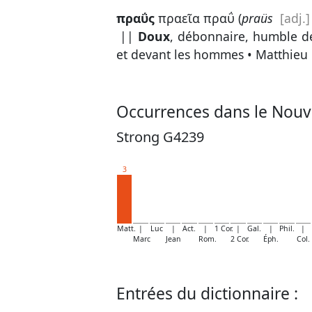
πραΰς
πραεῖα πραΰ (
praüs
[adj.]
||
Doux
, débonnaire, humble de
et devant les hommes •
Matthieu 
Occurrences dans le Nouv
Strong G4239
3
Matt.
|
Luc
|
Act.
|
1 Cor.
|
Gal.
|
Phil.
|
Marc
Jean
Rom.
2 Cor.
Éph.
Col.
Entrées du dictionnaire :