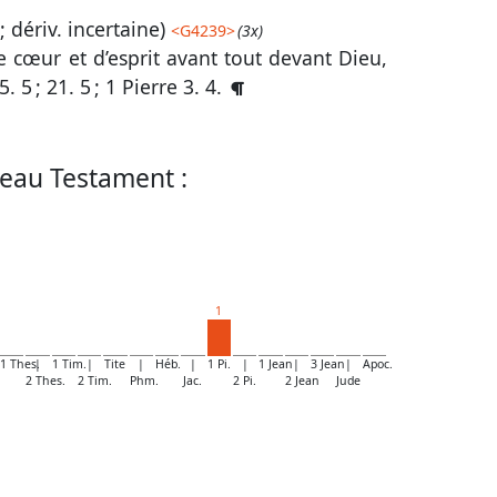
; dériv. incertaine)
<
G4239
>
(3x)
 cœur et d’esprit avant tout devant Dieu,
5. 5
;
21. 5
;
1 Pierre 3. 4
.
eau Testament :
1
1 Thes.
|
1 Tim.
|
Tite
|
Héb.
|
1 Pi.
|
1 Jean
|
3 Jean
|
Apoc.
2 Thes.
2 Tim.
Phm.
Jac.
2 Pi.
2 Jean
Jude