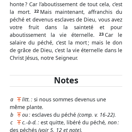
15-
honte ? Car l’aboutissement de tout cela, c’est
17
la mort.
22
Mais maintenant, affranchis du
L’œuvre
péché et devenus esclaves de Dieu, vous avez
de
votre fruit dans la sainteté et pour
Christ
aboutissement la vie éternelle.
23
Car le
en
salaire du péché, c’est la mort ; mais le don
nous,
de grâce de Dieu, c’est la vie éternelle dans le
à
Christ Jésus, notre Seigneur.
l’égard
du
péché
Notes
Romains
6.
a
litt. :
si nous sommes devenus une
18,
même plante
.
19
b
ou :
esclaves du péché
(comp.
v. 16-22
).
c
c.-à-d. :
est quitte, libéré du péché
, non :
L’œuvre
des péchés
(voir
5. 12
et note).
de