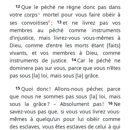
12
Que le péché ne règne donc pas dans
à
l’égard
votre
corps
mortel pour vous faire obéir à
B
du
e
ses convoitises
;
13
et ne livrez pas vos
péché
membres au péché comme instruments
d’injustice, mais livrez-vous vous-mêmes à
Romains
Dieu, comme d’entre les morts étant [faits]
6.
vivants, et vos membres à Dieu, comme
6-
instruments de justice.
14
Car le péché ne
11
dominera pas sur vous, parce que vous n’êtes
L’œuvre
pas sous [la] loi, mais sous [la] grâce.
de
Christ
15
Quoi donc ! Allons-nous pécher, parce
en
que nous ne sommes pas sous [la] loi, mais
nous,
sous la grâce ? – Absolument pas !
16
Ne
à
savez-vous pas que, si vous vous livrez vous-
l’égard
mêmes à quelqu’un pour lui obéir comme
du
des esclaves, vous êtes esclaves de celui à qui
péché