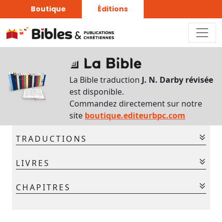
Boutique
Éditions
Sur
ce
La Bible traduction
J. N. Darby révisée
chapitre
est disponible.
Interlinéaire
Commandez directement sur notre
du
site
boutique.editeurbpc.com
chapitre
TRADUCTIONS
Français-
Grec
La Bible - Traduction J. N. Darby
LIVRES
La Bible - Traduction J. N. Darby révisée
Commentaires
Ancien Testament
CHAPITRES
bibliques
Gen.
Ex.
Lév.
Nom.
Deut.
Jos.
Jug.
Chaque
1
2
3
4
5
6
7
jour
Ruth
1 Sam.
2 Sam.
1 Rois
2 Rois
1 Chr.
2 Chr.