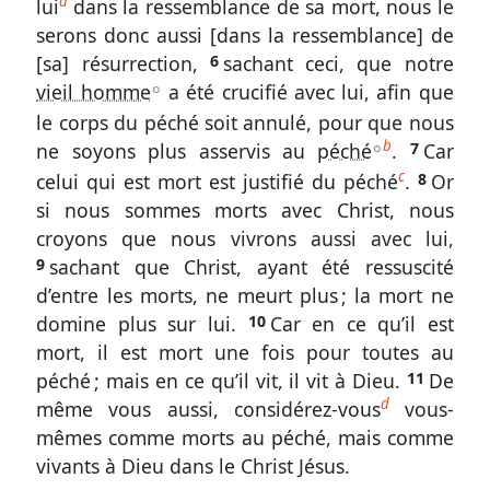
a
lui
dans la ressemblance de sa mort, nous le
23
serons donc aussi [dans la ressemblance] de
Obéir
[sa] résurrection,
6
sachant ceci, que notre
de
vieil homme
a été crucifié avec lui, afin que
A
cœur
le corps du péché soit annulé, pour que nous
b
ne soyons plus asservis au
péché
.
7
Car
A
Sondez
c
celui qui est mort est justifié du péché
.
8
Or
les
si nous sommes morts avec Christ, nous
Écritures
croyons que nous vivrons aussi avec lui,
Romains
9
sachant que Christ, ayant été ressuscité
6.
d’entre les morts, ne meurt plus ; la mort ne
1-
domine plus sur lui.
10
Car en ce qu’il est
5
mort, il est mort une fois pour toutes au
péché ; mais en ce qu’il vit, il vit à Dieu.
11
De
L’œuvre
d
même vous aussi, considérez-vous
vous-
de
mêmes comme morts au péché, mais comme
Christ
en
vivants à Dieu dans le Christ Jésus.
nous,