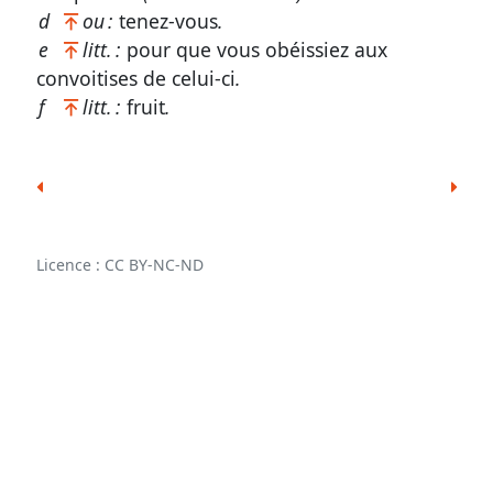
Christ
d
ou :
tenez-vous
.
en
e
litt. :
pour que vous obéissiez aux
nous,
convoitises de celui-ci
.
à
f
litt. :
fruit
.
l’égard
du
péché
Romains
6.
Licence : CC BY-NC-ND
20-
23
L’œuvre
de
Christ
en
nous,
à