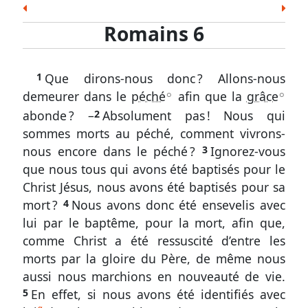
les
8
9
10
11
12
13
14
Esd.
Néh.
Est.
Job
Ps.
Prov.
Ecc.
Écritures
Romains 6
15
16
Cant.
És.
Jér.
Lam.
Ézé.
Dan.
Osée
Romains
Joël
Amos
Abd.
Jon.
Mich.
Nah.
Hab.
6.
1
Que dirons-nous donc ? Allons-nous
Soph.
Agg.
Zach.
Mal.
1
demeurer dans le
péché
afin que la
grâce
A
A
à
Nouveau Testament
abonde ? –
2
Absolument pas ! Nous qui
14
Matt.
Marc
Luc
Jean
Act.
Rom.
1 Cor.
sommes morts au péché, comment vivrons-
Le
2 Cor.
Gal.
Éph.
Phil.
Col.
1 Thes.
2 Thes.
nous encore dans le péché ?
3
Ignorez-vous
croyant
que nous tous qui avons été baptisés pour le
1 Tim.
2 Tim.
Tite
Phm.
Héb.
Jac.
1 Pi.
mort
Christ Jésus, nous avons été baptisés pour sa
2 Pi.
1 Jean
2 Jean
3 Jean
Jude
Apoc.
avec
mort ?
4
Nous avons donc été ensevelis avec
Christ
lui par le baptême, pour la mort, afin que,
Romains
comme Christ a été ressuscité d’entre les
morts par la gloire du Père, de même nous
6.
aussi nous marchions en nouveauté de vie.
15
5
En effet, si nous avons été identifiés avec
à