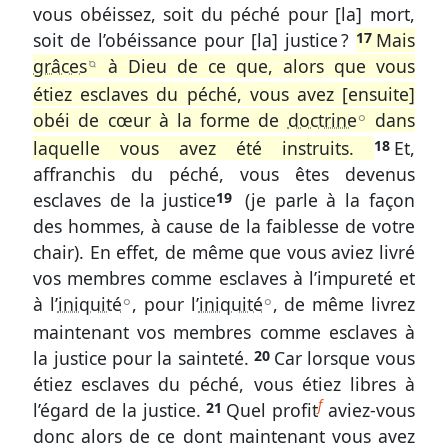
vous obéissez, soit du péché pour [la] mort,
Romains
soit de l’obéissance pour [la] justice ?
17
Mais
grâces
à Dieu de ce que, alors que vous
6.
B
étiez esclaves du péché, vous avez [ensuite]
12-
obéi de cœur à la forme de
doctrine
dans
A
14
laquelle vous avez été instruits.
18
Et,
L’œuvre
affranchis du péché, vous êtes devenus
de
esclaves de la justice
19
(je parle à la façon
Christ
des hommes, à cause de la faiblesse de votre
en
chair). En effet, de même que vous aviez livré
nous,
vos membres comme esclaves à l’impureté et
à
à l’
iniquité
, pour l’
iniquité
, de même livrez
l’égard
A
A
du
maintenant vos membres comme esclaves à
péché
la justice pour la sainteté.
20
Car lorsque vous
étiez esclaves du péché, vous étiez libres à
Romains
f
l’égard de la justice.
21
Quel profit
aviez-vous
6.
donc alors de ce dont maintenant vous avez