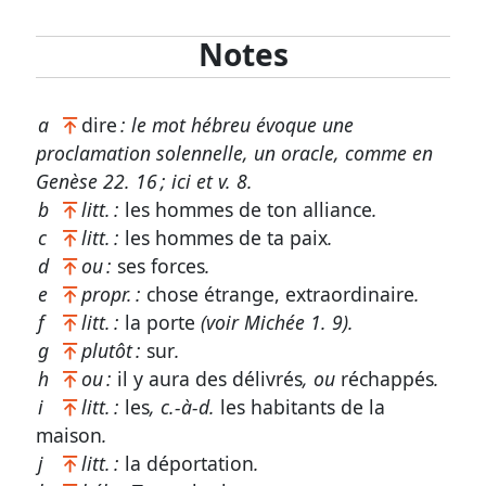
erreur
Notes
a
dire
: le mot hébreu évoque une
Participer
proclamation solennelle, un oracle, comme en
aux
Genèse 22. 16
; ici et
v. 8
.
coûts
b
litt. :
les hommes de ton alliance
.
du
c
litt. :
les hommes de ta paix
.
site
d
ou :
ses forces
.
e
propr. :
chose étrange, extraordinaire
.
f
litt. :
la porte
(voir
Michée 1. 9
).
g
plutôt :
sur
.
h
ou :
il y aura des délivrés
, ou
réchappés
.
i
litt. :
les
, c.-à-d.
les habitants de la
maison
.
j
litt. :
la déportation
.