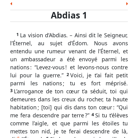
les
Esd.
Néh.
Est.
Job
Ps.
Prov.
Ecc.
Écritures
Abdias 1
Cant.
És.
Jér.
Lam.
Ézé.
Dan.
Osée
Abdias
Joël
Amos
Abd.
Jon.
Mich.
Nah.
Hab.
1
1
La vision d’Abdias. – Ainsi dit le Seigneur,
Soph.
Agg.
Zach.
Mal.
à
l’Éternel, au sujet d’Édom. Nous avons
11
Nouveau Testament
entendu une rumeur venant de l’Éternel, et
Matt.
Marc
Luc
Jean
Act.
Rom.
1 Cor.
Les
un ambassadeur a été envoyé parmi les
raisons
2 Cor.
Gal.
Éph.
Phil.
Col.
1 Thes.
2 Thes.
nations : “Levez-vous ! et levons-nous contre
de
lui pour la guerre.”
2
Voici, je t’ai fait petit
1 Tim.
2 Tim.
Tite
Phm.
Héb.
Jac.
1 Pi.
la
parmi les nations ; tu es fort méprisé.
destruction
2 Pi.
1 Jean
2 Jean
3 Jean
Jude
Apoc.
3
L’arrogance de ton cœur t’a séduit, toi qui
d’Édom
demeures dans les creux du rocher, ta haute
–
habitation ; [toi] qui dis dans ton cœur : “Qui
Son
me fera descendre par terre ?”
4
Si tu t’élèves
orgueil
comme l’aigle, et que parmi les étoiles tu
Abdias
mettes ton nid, je te ferai descendre de là,
12
a