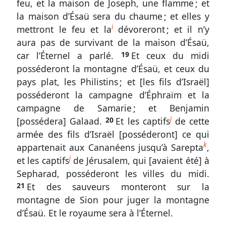
feu, et la maison de Joseph, une flamme ; et
numérotation
la maison d’Ésaü sera du chaume ; et elles y
i
mettront le feu et la
dévoreront ; et il n’y
aura pas de survivant de la maison d’Ésaü,
Autres
car l’Éternel a parlé.
19
Et ceux du midi
supports
posséderont la montagne d’Ésaü, et ceux du
pays plat, les Philistins ; et [les fils d’Israël]
Exemplaire
posséderont la campagne d’Éphraïm et la
papier
campagne de Samarie ; et Benjamin
j
[possédera] Galaad.
20
Et les captifs
de cette
Télécharger
armée des fils d’Israël [posséderont] ce qui
k
appartenait aux Cananéens jusqu’à Sarepta
,
j
et les captifs
de Jérusalem, qui [avaient été] à
Sepharad, posséderont les villes du midi.
Nous
21
Et des sauveurs monteront sur la
contacter
montagne de Sion pour juger la montagne
Signaler
d’Ésaü. Et le royaume sera à l’Éternel.
une