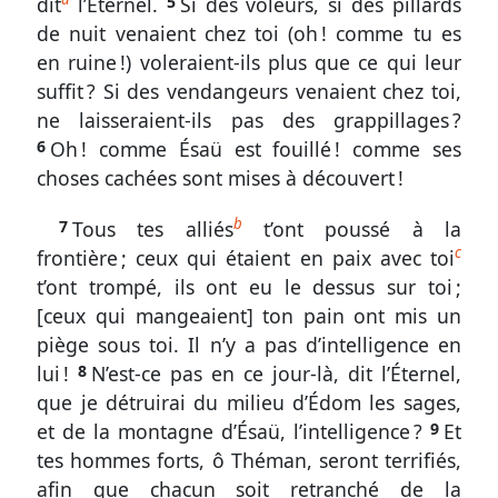
dit
l’Éternel.
5
Si des voleurs, si des pillards
à
de nuit venaient chez toi (oh ! comme tu es
21
en ruine !) voleraient-ils plus que ce qui leur
suffit ? Si des vendangeurs venaient chez toi,
Gravité
ne laisseraient-ils pas des grappillages ?
de
6
Oh ! comme Ésaü est fouillé ! comme ses
se
choses cachées sont mises à découvert !
réjouir
du
b
7
Tous tes alliés
t’ont poussé à la
mal
c
frontière ; ceux qui étaient en paix avec toi
qui
arrive
t’ont trompé, ils ont eu le dessus sur toi ;
aux
[ceux qui mangeaient] ton pain ont mis un
autres
piège sous toi. Il n’y a pas d’intelligence en
lui !
8
N’est-ce pas en ce jour-là, dit l’Éternel,
Sondez
que je détruirai du milieu d’Édom les sages,
les
et de la montagne d’Ésaü, l’intelligence ?
9
Et
Écritures
tes hommes forts, ô Théman, seront terrifiés,
Abdias
afin que chacun soit retranché de la