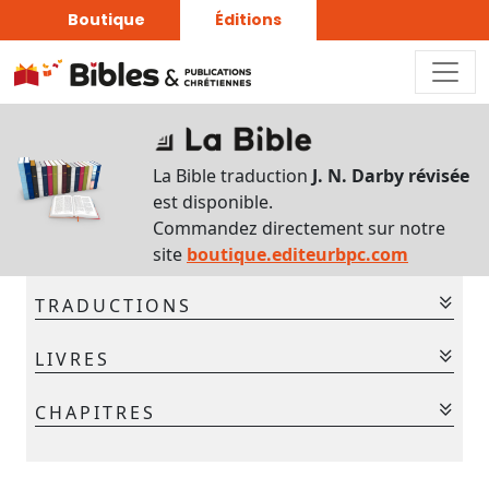
Boutique
Éditions
Sur
ce
La Bible traduction
J. N. Darby révisée
chapitre
est disponible.
Interlinéaire
Commandez directement sur notre
du
site
boutique.editeurbpc.com
chapitre
TRADUCTIONS
Français-
hébreu
La Bible - Traduction J. N. Darby
LIVRES
La Bible - Traduction J. N. Darby révisée
Commentaires
Ancien Testament
CHAPITRES
bibliques
Gen.
Ex.
Lév.
Nom.
Deut.
Jos.
Jug.
Chaque
jour
Ruth
1 Sam.
2 Sam.
1 Rois
2 Rois
1 Chr.
2 Chr.