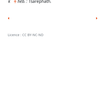
k
héb. :
Tsarephath
.
Licence : CC BY-NC-ND