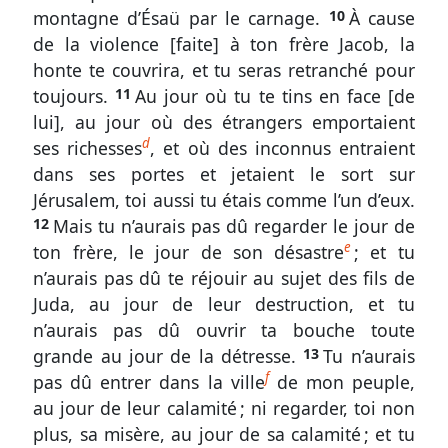
v.
montagne d’Ésaü par le carnage.
10
À cause
de la violence [faite] à ton frère Jacob, la
1
honte te couvrira, et tu seras retranché pour
à
toujours.
11
Au jour où tu te tins en face [de
14
lui], au jour où des étrangers emportaient
La
d
ses richesses
, et où des inconnus entraient
destruction
dans ses portes et jetaient le sort sur
d’Édom
Jérusalem, toi aussi tu étais comme l’un d’eux.
et
12
Mais tu n’aurais pas dû regarder le jour de
sa
e
ton frère, le jour de son désastre
; et tu
cause
n’aurais pas dû te réjouir au sujet des fils de
Abdias
Juda, au jour de leur destruction, et tu
v.
n’aurais pas dû ouvrir ta bouche toute
15
grande au jour de la détresse.
13
Tu n’aurais
f
pas dû entrer dans la ville
de mon peuple,
à
au jour de leur calamité ; ni regarder, toi non
21
plus, sa misère, au jour de sa calamité ; et tu
Le