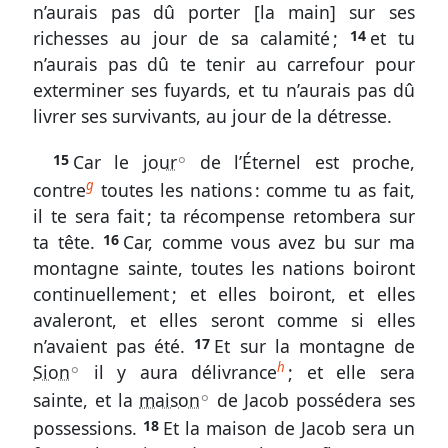
n’aurais pas dû porter [la main] sur ses
jour
richesses au jour de sa calamité ;
14
et tu
de
n’aurais pas dû te tenir au carrefour pour
l’Éternel
exterminer ses fuyards, et tu n’aurais pas dû
livrer ses survivants, au jour de la détresse.
15
Car le
jour
de l’Éternel est proche,
A
Outils
g
contre
toutes les nations : comme tu as fait,
généraux
il te sera fait ; ta récompense retombera sur
ta tête.
16
Car, comme vous avez bu sur ma
Glossaire
montagne sainte, toutes les nations boiront
Signes
continuellement ; et elles boiront, et elles
avaleront, et elles seront comme si elles
&
n’avaient pas été.
17
Et sur la montagne de
Abréviations
h
Sion
il y aura délivrance
; et elle sera
A
Écarts
sainte, et la
maison
de Jacob possédera ses
A
de
possessions.
18
Et la maison de Jacob sera un