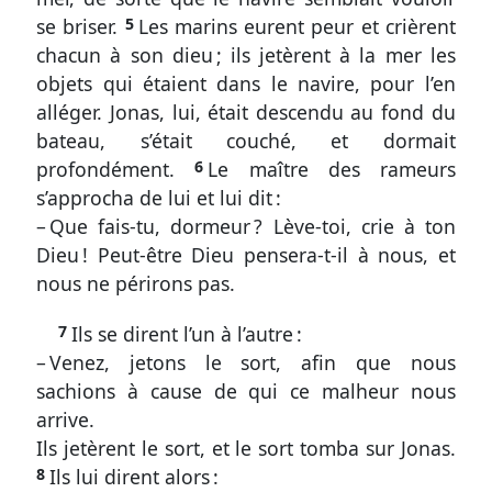
1
se briser.
5
Les marins eurent peur et crièrent
chacun à son dieu ; ils jetèrent à la mer les
L’appel
objets qui étaient dans le navire, pour l’en
et
alléger. Jonas, lui, était descendu au fond du
la
rébellion
bateau, s’était couché, et dormait
du
profondément.
6
Le maître des rameurs
prophète
s’approcha de lui et lui dit :
– Que fais-tu, dormeur ? Lève-toi, crie à ton
Dieu ! Peut-être Dieu pensera-t-il à nous, et
nous ne périrons pas.
Outils
7
Ils se dirent l’un à l’autre :
généraux
– Venez, jetons le sort, afin que nous
Glossaire
sachions à cause de qui ce malheur nous
arrive.
Signes
Ils jetèrent le sort, et le sort tomba sur Jonas.
&
8
Ils lui dirent alors :