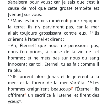
Nous
s’apaisera pour vous ; car je sais que c’est à
contacter
cause de moi que cette grosse tempête est
[venue] sur vous.
Signaler
f
13
Mais les hommes ramèrent
pour regagner
une
la terre ; ils n’y parvinrent pas, car la mer
erreur
allait toujours grossissant contre eux.
14
Ils
crièrent à l’Éternel et dirent :
– Ah, Éternel ! que nous ne périssions pas,
nous t’en prions, à cause de la vie de cet
Participer
homme ; et ne mets pas sur nous du sang
aux
innocent ; car toi, Éternel, tu as fait comme il
coûts
t’a plu.
du
15
Ils prirent alors Jonas et le jetèrent à la
site
mer ; et la fureur de la mer s’arrêta.
16
Les
g
hommes craignirent beaucoup
l’Éternel ; ils
h
offrirent
un sacrifice à l’Éternel et firent des
vœux
.
A