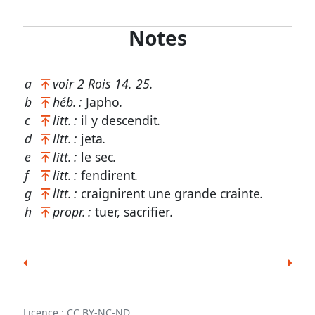
Notes
a
voir
2 Rois 14. 25
.
b
héb. :
Japho
.
c
litt. :
il y descendit
.
d
litt. :
jeta
.
e
litt. :
le sec
.
f
litt. :
fendirent
.
g
litt. :
craignirent une grande crainte
.
h
propr. :
tuer, sacrifier
.
Licence : CC BY-NC-ND