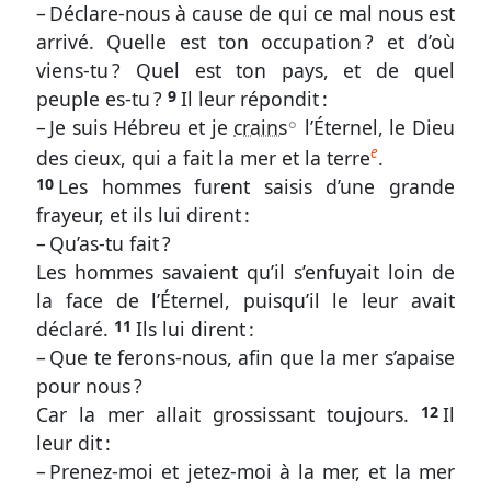
Abréviations
– Déclare-nous à cause de qui ce mal nous est
arrivé. Quelle est ton occupation ? et d’où
Écarts
viens-tu ? Quel est ton pays, et de quel
de
peuple es-tu ?
9
Il leur répondit :
numérotation
– Je suis Hébreu et je
crains
l’Éternel, le Dieu
A
e
des cieux, qui a fait la mer et la terre
.
10
Les hommes furent saisis d’une grande
frayeur, et ils lui dirent :
Autres
– Qu’as-tu fait ?
supports
Les hommes savaient qu’il s’enfuyait loin de
la face de l’Éternel, puisqu’il le leur avait
Exemplaire
déclaré.
11
Ils lui dirent :
papier
– Que te ferons-nous, afin que la mer s’apaise
pour nous ?
Télécharger
Car la mer allait grossissant toujours.
12
Il
leur dit :
– Prenez-moi et jetez-moi à la mer, et la mer