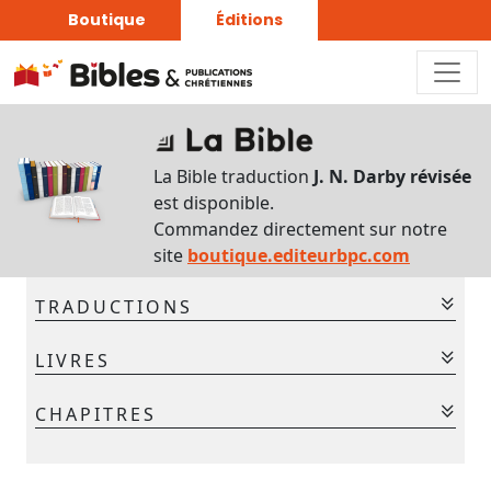
Boutique
Éditions
Sur
ce
La Bible traduction
J. N. Darby révisée
chapitre
est disponible.
Interlinéaire
Commandez directement sur notre
du
site
boutique.editeurbpc.com
chapitre
TRADUCTIONS
Français-
hébreu
La Bible - Traduction J. N. Darby
LIVRES
La Bible - Traduction J. N. Darby révisée
Commentaires
Ancien Testament
CHAPITRES
bibliques
Gen.
Ex.
Lév.
Nom.
Deut.
Jos.
Jug.
Chaque
1
2
3
4
jour
Ruth
1 Sam.
2 Sam.
1 Rois
2 Rois
1 Chr.
2 Chr.