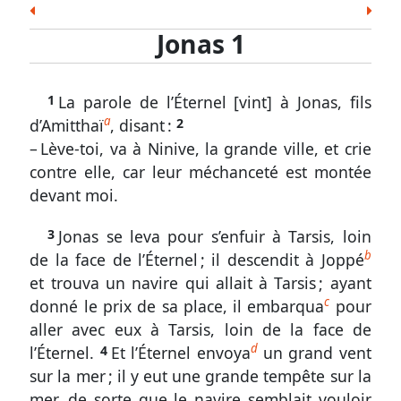
les
Esd.
Néh.
Est.
Job
Ps.
Prov.
Ecc.
Écritures
Jonas 1
Cant.
És.
Jér.
Lam.
Ézé.
Dan.
Osée
Jonas
Joël
Amos
Abd.
Jon.
Mich.
Nah.
Hab.
1.
1
La parole de l’Éternel [vint] à Jonas, fils
Soph.
Agg.
Zach.
Mal.
1
a
d’Amitthaï
, disant :
2
à
Nouveau Testament
– Lève-toi, va à Ninive, la grande ville, et crie
16
Matt.
Marc
Luc
Jean
Act.
Rom.
1 Cor.
contre elle, car leur méchanceté est montée
Jonas,
2 Cor.
Gal.
Éph.
Phil.
Col.
1 Thes.
2 Thes.
devant moi.
chargé
1 Tim.
2 Tim.
Tite
Phm.
Héb.
Jac.
1 Pi.
d’une
3
Jonas se leva pour s’enfuir à Tarsis, loin
2 Pi.
1 Jean
2 Jean
3 Jean
Jude
Apoc.
mission,
b
de la face de l’Éternel ; il descendit à Joppé
s’enfuit
et trouva un navire qui allait à Tarsis ; ayant
c
donné le prix de sa place, il embarqua
pour
Sondez
aller avec eux à Tarsis, loin de la face de
les
d
l’Éternel.
4
Et l’Éternel envoya
un grand vent
Écritures
sur la mer ; il y eut une grande tempête sur la
Jonas
mer, de sorte que le navire semblait vouloir