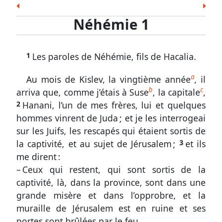
les
8
9
10
11
12
13
Esd.
Néh.
Est.
Job
Ps.
Prov.
Ecc.
Écritures
Néhémie 1
Cant.
És.
Jér.
Lam.
Ézé.
Dan.
Osée
Néhémie
Joël
Amos
Abd.
Jon.
Mich.
Nah.
Hab.
1.
1
Les paroles de Néhémie, fils de Hacalia.
Soph.
Agg.
Zach.
Mal.
1
à
Nouveau Testament
a
Au mois de Kislev, la vingtième année
, il
11
Matt.
Marc
Luc
Jean
Act.
Rom.
1 Cor.
b
c
arriva que, comme j’étais à Suse
, la capitale
,
2
Hanani, l’un de mes frères, lui et quelques
Des
2 Cor.
Gal.
Éph.
Phil.
Col.
1 Thes.
2 Thes.
hommes vinrent de Juda ; et je les interrogeai
nouvelles
1 Tim.
2 Tim.
Tite
Phm.
Héb.
Jac.
1 Pi.
préoccupantes
sur les Juifs, les rescapés qui étaient sortis de
2 Pi.
1 Jean
2 Jean
3 Jean
Jude
Apoc.
la captivité, et au sujet de Jérusalem ;
3
et ils
Sondez
me dirent :
les
– Ceux qui restent, qui sont sortis de la
Écritures
captivité, là, dans la province, sont dans une
Néhémie
grande misère et dans l’opprobre, et la
muraille de Jérusalem est en ruine et ses
1
portes sont brûlées par le feu.