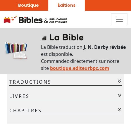
Boutique
Éditions
Sur
ce
La Bible traduction
J. N. Darby révisée
chapitre
est disponible.
Interlinéaire
Commandez directement sur notre
du
site
boutique.editeurbpc.com
chapitre
TRADUCTIONS
Français-
hébreu
La Bible - Traduction J. N. Darby
LIVRES
La Bible - Traduction J. N. Darby révisée
Commentaires
Ancien Testament
CHAPITRES
bibliques
Gen.
Ex.
Lév.
Nom.
Deut.
Jos.
Jug.
Chaque
1
2
3
4
5
6
7
jour
Ruth
1 Sam.
2 Sam.
1 Rois
2 Rois
1 Chr.
2 Chr.