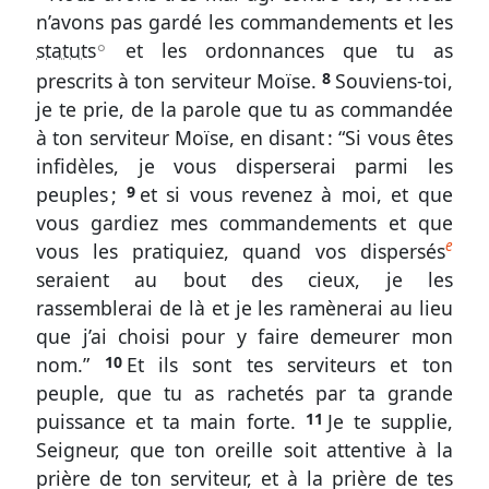
&
n’avons pas gardé les commandements et les
Abréviations
statuts
et les ordonnances que tu as
A
prescrits à ton serviteur Moïse.
8
Souviens-toi,
Écarts
je te prie, de la parole que tu as commandée
de
à ton serviteur Moïse, en disant : “Si vous êtes
numérotation
infidèles, je vous disperserai parmi les
peuples ;
9
et si vous revenez à moi, et que
vous gardiez mes commandements et que
e
vous les pratiquiez, quand vos dispersés
Autres
seraient au bout des cieux, je les
supports
rassemblerai de là et je les ramènerai au lieu
Exemplaire
que j’ai choisi pour y faire demeurer mon
papier
nom.”
10
Et ils sont tes serviteurs et ton
peuple, que tu as rachetés par ta grande
Télécharger
puissance et ta main forte.
11
Je te supplie,
Seigneur, que ton oreille soit attentive à la
prière de ton serviteur, et à la prière de tes