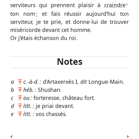
serviteurs qui prennent plaisir à
craindre
A
Nous
ton nom ; et fais réussir aujourd’hui ton
contacter
serviteur, je te prie, et donne-lui de trouver
Signaler
miséricorde devant cet homme.
Or j’étais échanson du roi.
une
erreur
Notes
Participer
a
c.-à-d. :
d’Artaxerxès I
, dit
Longue-Main
.
aux
b
héb. :
Shushan
.
coûts
c
ou :
forteresse, château fort
.
du
d
litt. :
je priai devant
.
e
litt. :
vos chassés
.
site