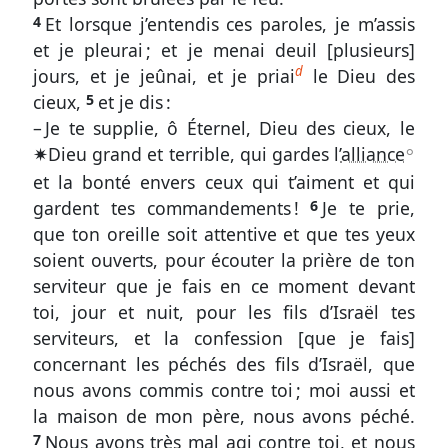
La
4
Et lorsque j’entendis ces paroles, je m’assis
préparation
et je pleurai ; et je menai deuil [plusieurs]
du
d
jours, et je jeûnai, et je priai
le Dieu des
serviteur
cieux,
5
et je dis :
et
le
– Je te supplie, ô Éternel, Dieu des cieux, le
commencement
✷
Dieu grand et terrible, qui gardes l’
alliance
A
du
et la bonté envers ceux qui t’aiment et qui
travail
gardent tes commandements !
6
Je te prie,
que ton oreille soit attentive et que tes yeux
soient ouverts, pour écouter la prière de ton
serviteur que je fais en ce moment devant
Outils
toi, jour et nuit, pour les fils d’Israël tes
généraux
serviteurs, et la confession [que je fais]
concernant les péchés des fils d’Israël, que
Glossaire
nous avons commis contre toi ; moi aussi et
la maison de mon père, nous avons péché.
Signes
7
Nous avons très mal agi contre toi, et nous