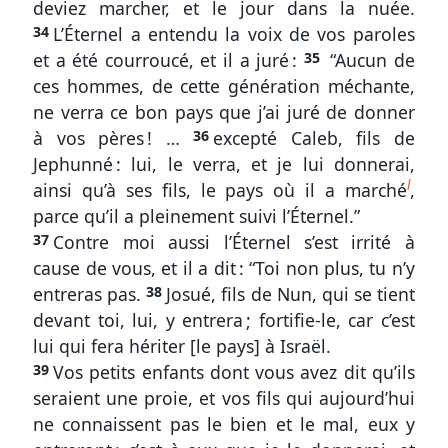
deviez marcher, et le jour dans la nuée.
34
L’Éternel a entendu la voix de vos paroles
et a été courroucé, et il a juré :
35
“Aucun de
ces hommes, de cette génération méchante,
ne verra ce bon pays que j’ai juré de donner
à vos pères ! …
36
excepté Caleb, fils de
Jephunné : lui, le verra, et je lui donnerai,
l
ainsi qu’à ses fils, le pays où il a marché
,
parce qu’il a pleinement suivi l’Éternel.”
37
Contre moi aussi l’Éternel s’est irrité à
cause de vous, et il a dit : “Toi non plus, tu n’y
entreras pas.
38
Josué, fils de Nun, qui se tient
devant toi, lui, y entrera ; fortifie-le, car c’est
lui qui fera hériter [le pays] à Israël.
39
Vos petits enfants dont vous avez dit qu’ils
seraient une proie, et vos fils qui aujourd’hui
ne connaissent pas le bien et le mal, eux y