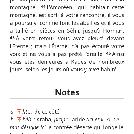
montagne.
44
L’Amoréen, qui habitait cette
montagne, est sorti à votre rencontre, il vous
a poursuivi comme font les abeilles et il vous
n
a taillé en pièces en Séhir, jusqu’à Horma
.
45
À votre retour vous avez pleuré devant
l’Éternel ; mais l’Éternel n’a pas écouté votre
voix et ne vous a pas prêté l’oreille.
46
Ainsi
vous êtes demeurés à Kadès de nombreux
jours, selon les jours où vous y avez habité.
Notes
a
litt. :
de ce côté
.
b
héb. :
Araba
, propr. :
aride
(ici et
v. 7
). Ce
mot désigne ici
la contrée déserte qui longe le