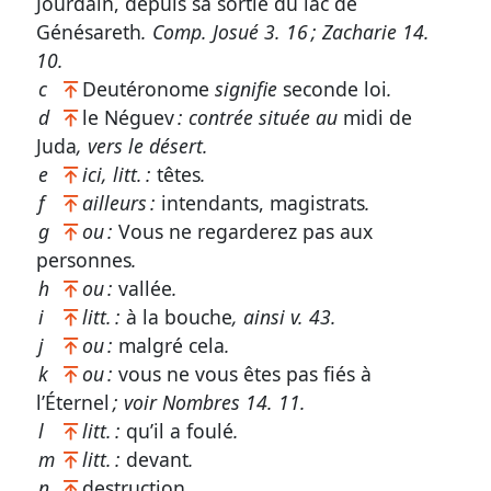
Jourdain, depuis sa sortie du lac de
Génésareth
. Comp.
Josué 3. 16
;
Zacharie 14.
10
.
c
Deutéronome
signifie
seconde loi
.
d
le Néguev
: contrée située au
midi de
Juda
, vers le désert.
e
ici, litt. :
têtes
.
f
ailleurs :
intendants, magistrats
.
g
ou :
Vous ne regarderez pas aux
personnes
.
h
ou :
vallée
.
i
litt. :
à la bouche
, ainsi
v. 43
.
j
ou :
malgré cela
.
k
ou :
vous ne vous êtes pas fiés à
l’Éternel
; voir
Nombres 14. 11
.
l
litt. :
qu’il a foulé
.
m
litt. :
devant
.
n
destruction
.