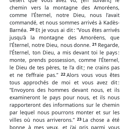
désert que vous avez vu, [en suivant] le
chemin vers la montagne des Amoréens,
&
comme l’Éternel, notre Dieu, nous l’avait
Abréviations
commandé, et nous sommes arrivés à Kadès-
Écarts
Barnéa.
20
Et je vous ai dit : “Vous êtes arrivés
jusqu’à la montagne des Amoréens, que
de
l’Éternel, notre Dieu, nous donne.
21
Regarde,
numérotation
l’Éternel, ton Dieu, a mis devant toi le pays :
monte, prends possession, comme l’Éternel,
le Dieu de tes pères, te l’a dit ; ne crains pas
Autres
et ne t’effraie pas.”
22
Alors vous vous êtes
tous approchés de moi et vous avez dit :
supports
“Envoyons des hommes devant nous, et ils
Exemplaire
examineront le pays pour nous, et ils nous
papier
rapporteront des informations sur le chemin
par lequel nous pourrons monter et sur les
Télécharger
villes où nous arriverons.”
23
La chose a été
bonne à mes yeux, et j’ai pris parmi vous