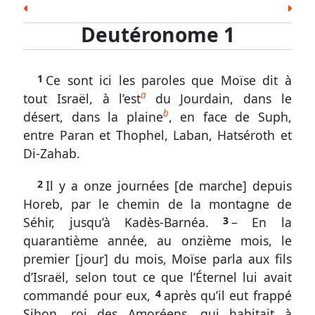
les
8
9
10
11
12
13
14
Esd.
Néh.
Est.
Job
Ps.
Prov.
Ecc.
Écritures
Deutéronome 1
15
16
17
18
19
20
21
Cant.
És.
Jér.
Lam.
Ézé.
Dan.
Osée
Deutéronome
22
23
24
25
26
27
28
Joël
Amos
Abd.
Jon.
Mich.
Nah.
Hab.
1.
29
30
31
32
33
34
1
Ce sont ici les paroles que Moïse dit à
Soph.
Agg.
Zach.
Mal.
1
a
tout Israël, à l’est
du Jourdain, dans le
à
Nouveau Testament
b
désert, dans la plaine
, en face de Suph,
18
Matt.
Marc
Luc
Jean
Act.
Rom.
1 Cor.
entre Paran et Thophel, Laban, Hatséroth et
Une
2 Cor.
Gal.
Éph.
Phil.
Col.
1 Thes.
2 Thes.
Di-Zahab.
rétrospective
1 Tim.
2 Tim.
Tite
Phm.
Héb.
Jac.
1 Pi.
attristante :
2
Il y a onze journées [de marche] depuis
2 Pi.
1 Jean
2 Jean
3 Jean
Jude
Apoc.
quelle
Horeb, par le chemin de la montagne de
perte
Séhir, jusqu’à Kadès-Barnéa.
3
– En la
de
quarantième année, au onzième mois, le
temps !
premier [jour] du mois, Moïse parla aux fils
d’Israël, selon tout ce que l’Éternel lui avait
Deutéronome
commandé pour eux,
4
après qu’il eut frappé
1.
Sihon, roi des Amoréens, qui habitait à