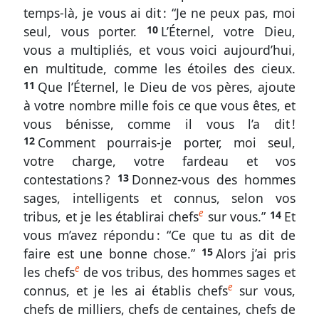
Sondez
temps-là, je vous ai dit : “Je ne peux pas, moi
les
seul, vous porter.
10
L’Éternel, votre Dieu,
Écritures
vous a multipliés, et vous voici aujourd’hui,
Deutéronome
en multitude, comme les étoiles des cieux.
1.
11
Que l’Éternel, le Dieu de vos pères, ajoute
à votre nombre mille fois ce que vous êtes, et
1-
vous bénisse, comme il vous l’a dit !
28
12
Comment pourrais-je porter, moi seul,
Rétrospective
votre charge, votre fardeau et vos
des
contestations ?
13
Donnez-vous des hommes
quarante
sages, intelligents et connus, selon vos
années
e
tribus, et je les établirai chefs
sur vous.”
14
Et
du
vous m’avez répondu : “Ce que tu as dit de
désert
faire est une bonne chose.”
15
Alors j’ai pris
Deutéronome
e
les chefs
de vos tribus, des hommes sages et
1.
e
connus, et je les ai établis chefs
sur vous,
29
chefs de milliers, chefs de centaines, chefs de