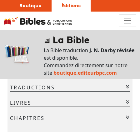
Boutique
Éditions
Sur
ce
La Bible traduction
J. N. Darby révisée
chapitre
est disponible.
Interlinéaire
Commandez directement sur notre
du
site
boutique.editeurbpc.com
chapitre
TRADUCTIONS
Français-
hébreu
La Bible - Traduction J. N. Darby
LIVRES
La Bible - Traduction J. N. Darby révisée
Commentaires
Ancien Testament
CHAPITRES
bibliques
Gen.
Ex.
Lév.
Nom.
Deut.
Jos.
Jug.
Chaque
1
2
3
4
5
6
7
jour
Ruth
1 Sam.
2 Sam.
1 Rois
2 Rois
1 Chr.
2 Chr.