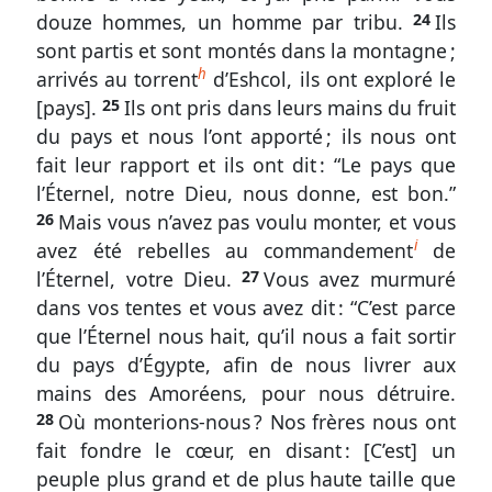
douze hommes, un homme par tribu.
24
Ils
sont partis et sont montés dans la montagne ;
Nous
h
arrivés au torrent
d’Eshcol, ils ont exploré le
contacter
[pays].
25
Ils ont pris dans leurs mains du fruit
Signaler
du pays et nous l’ont apporté ; ils nous ont
fait leur rapport et ils ont dit : “Le pays que
une
l’Éternel, notre Dieu, nous donne, est bon.”
erreur
26
Mais vous n’avez pas voulu monter, et vous
i
avez été rebelles au commandement
de
l’Éternel, votre Dieu.
27
Vous avez murmuré
Participer
dans vos tentes et vous avez dit : “C’est parce
que l’Éternel nous hait, qu’il nous a fait sortir
aux
du pays d’Égypte, afin de nous livrer aux
coûts
mains des Amoréens, pour nous détruire.
du
28
Où monterions-nous ? Nos frères nous ont
site
fait fondre le cœur, en disant : [C’est] un
peuple plus grand et de plus haute taille que