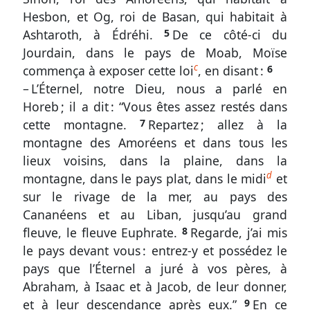
19
Hesbon, et Og, roi de Basan, qui habitait à
à
Ashtaroth, à Édréhi.
5
De ce côté-ci du
28
Jourdain, dans le pays de Moab, Moïse
c
Une
commença à exposer cette loi
, en disant :
6
apparente
– L’Éternel, notre Dieu, nous a parlé en
prudence
Horeb ; il a dit : “Vous êtes assez restés dans
humaine
cette montagne.
7
Repartez ; allez à la
montagne des Amoréens et dans tous les
Deutéronome
lieux voisins, dans la plaine, dans la
1.
d
montagne, dans le pays plat, dans le midi
et
29
sur le rivage de la mer, au pays des
à
Cananéens et au Liban, jusqu’au grand
46
fleuve, le fleuve Euphrate.
8
Regarde, j’ai mis
le pays devant vous : entrez-y et possédez le
Incrédulité
et
pays que l’Éternel a juré à vos pères, à
obstination
Abraham, à Isaac et à Jacob, de leur donner,
et à leur descendance après eux.”
9
En ce