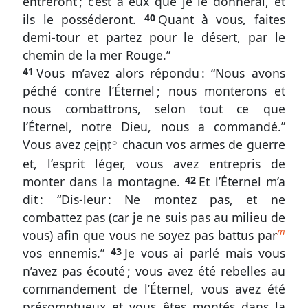
entreront ; c’est à eux que je le donnerai, et
ils le posséderont.
40
Quant à vous, faites
demi-tour et partez pour le désert, par le
chemin de la mer Rouge.”
41
Vous m’avez alors répondu : “Nous avons
péché contre l’Éternel ; nous monterons et
nous combattrons, selon tout ce que
l’Éternel, notre Dieu, nous a commandé.”
Vous avez
ceint
chacun vos armes de guerre
A
et, l’esprit léger, vous avez entrepris de
monter dans la montagne.
42
Et l’Éternel m’a
dit : “Dis-leur : Ne montez pas, et ne
combattez pas (car je ne suis pas au milieu de
m
vous) afin que vous ne soyez pas battus par
vos ennemis.”
43
Je vous ai parlé mais vous
n’avez pas écouté ; vous avez été rebelles au
commandement de l’Éternel, vous avez été
présomptueux et vous êtes montés dans la