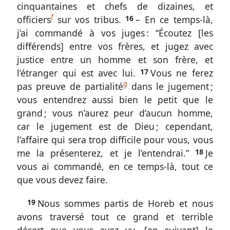
cinquantaines et chefs de dizaines, et
-
f
officiers
sur vos tribus.
16
– En ce temps-là,
2.
j’ai commandé à vos juges : “Écoutez [les
7
différends] entre vos frères, et jugez avec
Rétrospective
justice entre un homme et son frère, et
des
l’étranger qui est avec lui.
17
Vous ne ferez
quarante
g
pas preuve de partialité
dans le jugement ;
années
vous entendrez aussi bien le petit que le
du
grand ; vous n’aurez peur d’aucun homme,
désert
car le jugement est de Dieu ; cependant,
l’affaire qui sera trop difficile pour vous, vous
me la présenterez, et je l’entendrai.”
18
Je
vous ai commandé, en ce temps-là, tout ce
Outils
que vous devez faire.
généraux
19
Nous sommes partis de Horeb et nous
Glossaire
avons traversé tout ce grand et terrible
Signes