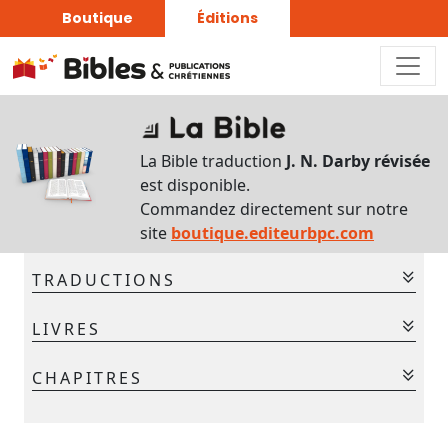
Boutique
Éditions
Sur
ce
La Bible traduction
J. N. Darby révisée
chapitre
est disponible.
Interlinéaire
Commandez directement sur notre
du
site
boutique.editeurbpc.com
chapitre
TRADUCTIONS
Français-
Grec
La Bible - Traduction J. N. Darby
LIVRES
La Bible - Traduction J. N. Darby révisée
Commentaires
Ancien Testament
CHAPITRES
bibliques
Gen.
Ex.
Lév.
Nom.
Deut.
Jos.
Jug.
Chaque
1
2
3
4
5
jour
Ruth
1 Sam.
2 Sam.
1 Rois
2 Rois
1 Chr.
2 Chr.