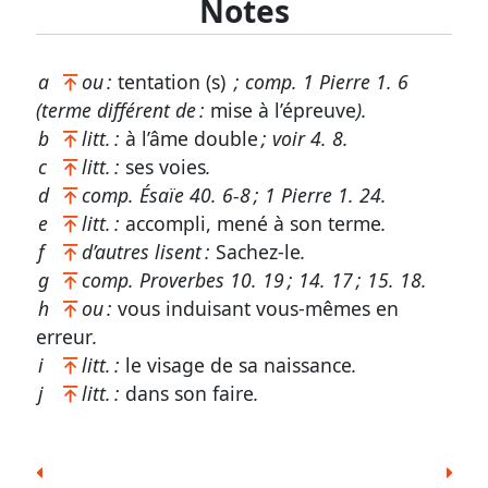
Notes
Autres
supports
a
ou :
tentation (s)
; comp.
1 Pierre 1. 6
Exemplaire
(terme différent de :
mise à l’épreuve
).
papier
b
litt. :
à l’âme double
; voir
4. 8
.
c
litt. :
ses voies
.
Télécharger
d
comp.
Ésaïe 40. 6-8
;
1 Pierre 1. 24
.
e
litt. :
accompli, mené à son terme
.
f
d’autres lisent :
Sachez-le
.
g
comp.
Proverbes 10. 19
;
14. 17
;
15. 18
.
Nous
h
ou :
vous induisant vous-mêmes en
contacter
erreur
.
Signaler
i
litt. :
le visage de sa naissance
.
j
litt. :
dans son faire
.
une
erreur