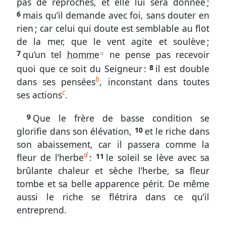
1.
pas de reproches, et elle lui sera donnée ;
6
mais qu’il demande avec foi, sans douter en
13
rien ; car celui qui doute est semblable au flot
à
de la mer, que le vent agite et soulève ;
27
7
qu’un tel
homme
ne pense pas recevoir
A
Être
quoi que ce soit du Seigneur :
8
il est double
tenté
b
dans ses pensées
, inconstant dans toutes
par
c
ses actions
.
le
mal
9
Que le frère de basse condition se
glorifie dans son élévation,
10
et le riche dans
Sondez
son abaissement, car il passera comme la
les
d
fleur de l’herbe
:
11
le soleil se lève avec sa
Écritures
brûlante chaleur et sèche l’herbe, sa fleur
Jacques
tombe et sa belle apparence périt. De même
1.
aussi le riche se flétrira dans ce qu’il
1-
entreprend.
8