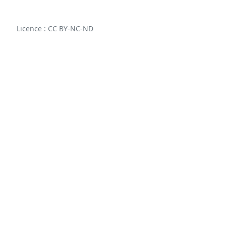
Participer
Licence : CC BY-NC-ND
aux
coûts
du
site