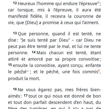
a
12
Heureux l’homme qui endure l’épreuve
;
Endurer,
car lorsque, mis à l’épreuve, il aura été
connaître
manifesté fidèle, il recevra la couronne de
Dieu,
vie, que [Dieu] a promise à ceux qui l’aiment.
se
connaître
13
Que personne, quand il est tenté, ne
Jacques
dise : “Je suis tenté par Dieu” – car Dieu ne
1.
peut pas être tenté par le mal, et lui ne tente
personne.
14
Mais chacun est tenté, étant
9-
attiré et amorcé par sa propre convoitise ;
12
15
ensuite la convoitise, ayant conçu, enfante
Endurer,
e
le
péché
; et le péché, une fois commis
,
B
connaître
produit la mort.
Dieu,
se
16
Ne vous égarez pas, mes frères bien-
connaître
aimés :
17
tout ce qui nous est donné de bon
Jacques
et tout don parfait descendent d’en haut, du
1.
Père des lumières, en qui il n’y a pas de