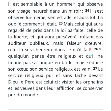
il est semblable à un
homme
qui observe
B
i
son visage naturel
dans un miroir :
24
il s’est
observé lui-même, s’en est allé, et aussitôt il a
Outils
oublié comment il était.
25
Mais celui qui aura
regardé de près dans la loi parfaite, celle de
généraux
la liberté, et qui aura persévéré, n’étant pas
Glossaire
auditeur oublieux, mais faiseur d’œuvre,
j
celui-là sera heureux dans ce qu’il fait
.
26
Si
Signes
quelqu’un pense être religieux et qu’il ne
&
tienne pas sa langue en bride, mais séduise
Abréviations
son cœur, son service religieux est vain.
27
Le
service religieux pur et sans tache devant
Écarts
Dieu le Père est celui-ci : visiter les orphelins
de
et les veuves dans leur affliction, se conserver
numérotation
pur du monde.