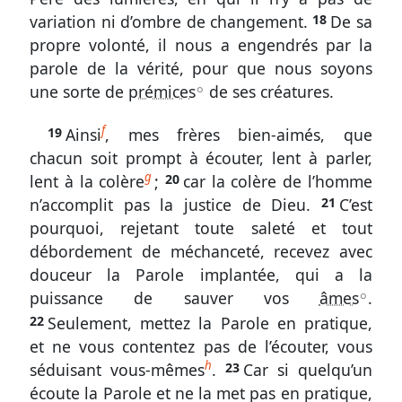
variation ni d’ombre de changement.
18
De sa
13-
propre volonté, il nous a engendrés par la
18
parole de la vérité, pour que nous soyons
Endurer,
une sorte de
prémices
de ses créatures.
A
connaître
Dieu,
f
19
Ainsi
, mes frères bien-aimés, que
se
chacun soit prompt à écouter, lent à parler,
connaître
g
lent à la colère
;
20
car la colère de l’homme
Jacques
n’accomplit pas la justice de Dieu.
21
C’est
1.
pourquoi, rejetant toute saleté et tout
débordement de méchanceté, recevez avec
19-
douceur la Parole implantée, qui a la
27
puissance de sauver vos
âmes
.
A
Endurer,
22
Seulement, mettez la Parole en pratique,
connaître
et ne vous contentez pas de l’écouter, vous
Dieu,
h
séduisant vous-mêmes
.
23
Car si quelqu’un
se
écoute la Parole et ne la met pas en pratique,
connaître