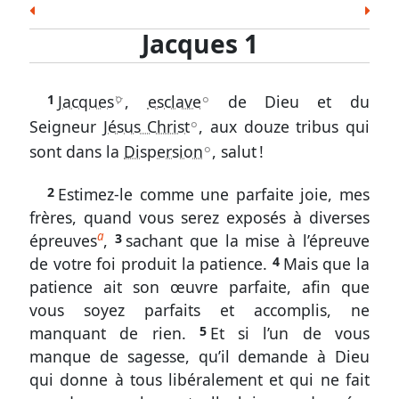
les
Esd.
Néh.
Est.
Job
Ps.
Prov.
Ecc.
Écritures
Jacques 1
Cant.
És.
Jér.
Lam.
Ézé.
Dan.
Osée
Jacques
Joël
Amos
Abd.
Jon.
Mich.
Nah.
Hab.
1.
1
Jacques
,
esclave
de Dieu et du
Soph.
Agg.
Zach.
Mal.
1
C
A
Seigneur
Jésus Christ
, aux douze tribus qui
A
à
Nouveau Testament
sont dans la
Dispersion
, salut !
A
12
Matt.
Marc
Luc
Jean
Act.
Rom.
1 Cor.
Le
2 Cor.
Gal.
Éph.
Phil.
Col.
1 Thes.
2 Thes.
2
Estimez-le comme une parfaite joie, mes
chrétien
frères, quand vous serez exposés à diverses
1 Tim.
2 Tim.
Tite
Phm.
Héb.
Jac.
1 Pi.
n’est
a
épreuves
,
3
sachant que la mise à l’épreuve
2 Pi.
1 Jean
2 Jean
3 Jean
Jude
Apoc.
pas
de votre foi produit la patience.
4
Mais que la
épargné
patience ait son œuvre parfaite, afin que
par
vous soyez parfaits et accomplis, ne
les
manquant de rien.
5
Et si l’un de vous
épreuves
manque de sagesse, qu’il demande à Dieu
Jacques
qui donne à tous libéralement et qui ne fait