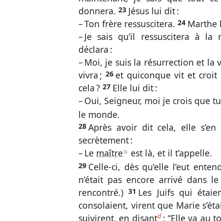
donnera.
23
Jésus lui dit :
– Ton frère ressuscitera.
24
Marthe l
– Je sais qu’il ressuscitera à la
déclara :
–
Moi, je suis la résurrection et la 
vivra ;
26
et quiconque vit et croit
cela ?
27
Elle lui dit :
– Oui, Seigneur, moi je crois que t
le monde.
28
Après avoir dit cela, elle s’e
secrètement :
– Le
maître
est là, et il t’appelle.
B
29
Celle-ci, dès qu’elle l’eut ente
n’était pas encore arrivé dans le 
rencontré.)
31
Les Juifs qui étai
consolaient, virent que Marie s’était
d
suivirent, en disant
: “Elle va au 