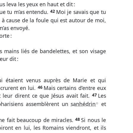
us leva les yeux en haut et dit :
ue tu m’as entendu.
42
Moi je savais que tu
it à cause de la foule qui est autour de moi,
 m’as envoyé.
orte :
les mains liés de bandelettes, et son visage
ur dit :
ui étaient venus auprès de Marie et qui
 crurent en lui.
46
Mais certains d’entre eux
 leur dirent ce que Jésus avait fait.
47
Les
pharisiens assemblèrent un
sanhédrin
et
A
me fait beaucoup de miracles.
48
Si nous le
oiront en lui, les Romains viendront, et ils