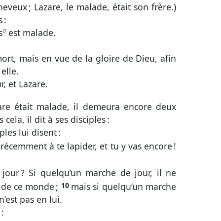
heveux ; Lazare, le malade, était son frère.)
Zach.
Mal.
 :
nt
a
s
est malade.
Luc
Jean
Act.
Rom.
1 Cor.
Éph.
Phil.
Col.
1 Thes.
2 Thes.
mort, mais en vue de la gloire de Dieu, afin
elle.
Tite
Phm.
Héb.
Jac.
1 Pi.
, et Lazare.
2 Jean
3 Jean
Jude
Apoc.
re était malade, il demeura encore deux
 cela, il dit à ses disciples :
ples lui disent :
t récemment à te lapider, et tu y vas encore !
jour ? Si quelqu’un marche de jour, il ne
re de ce monde ;
10
mais si quelqu’un marche
n’est pas en lui.
 :