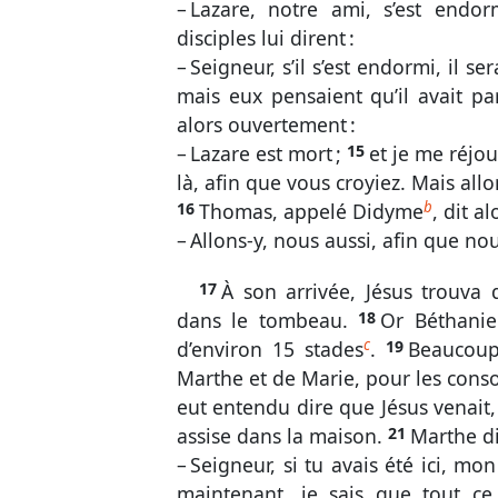
– Lazare, notre ami, s’est endorm
disciples lui dirent :
– Seigneur, s’il s’est endormi, il se
mais eux pensaient qu’il avait p
alors ouvertement :
– Lazare est mort ;
15
et je me réjou
là, afin que vous croyiez. Mais allo
b
16
Thomas, appelé Didyme
, dit a
– Allons-y, nous aussi, afin que no
17
À son arrivée, Jésus trouva 
dans le tombeau.
18
Or Béthanie
c
d’environ 15 stades
.
19
Beaucoup
Marthe et de Marie, pour les conso
eut entendu dire que Jésus venait, 
assise dans la maison.
21
Marthe dit
– Seigneur, si tu avais été ici, mo
maintenant, je sais que tout c