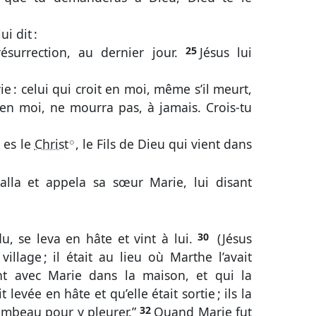
ui dit :
 résurrection, au dernier jour.
25
Jésus lui
vie : celui qui croit en moi, même s’il meurt,
 en moi, ne mourra pas, à jamais. Crois-tu
u es le
Christ
, le Fils de Dieu qui vient dans
A
n alla et appela sa sœur Marie, lui disant
ndu, se leva en hâte et vint à lui.
30
(Jésus
village ; il était au lieu où Marthe l’avait
ent avec Marie dans la maison, et qui la
 levée en hâte et qu’elle était sortie ; ils la
tombeau pour y pleurer.”
32
Quand Marie fut