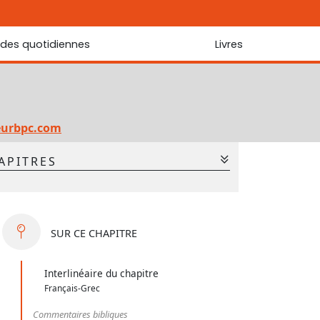
udes quotidiennes
Livres
r les Écritures
Nouveautés
 Écritures
La foi... d'une génération à l'autre ?
Commentaire sur le Cantique des cantiques
eurbpc.com
Les portes de Jérusalem
APITRES
Bibliothèque
2
3
4
5
6
7
9
10
11
12
13
14
SUR
CE CHAPITRE
16
17
18
19
20
21
Interlinéaire du chapitre
Français-Grec
Commentaires bibliques