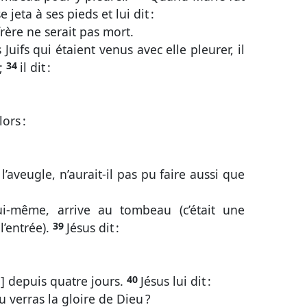
e jeta à ses pieds et lui dit :
frère ne serait pas mort.
 Juifs qui étaient venus avec elle pleurer, il
 ;
34
il dit :
:
lors :
 l’aveugle, n’aurait-il pas pu faire aussi que
ui-même, arrive au tombeau (c’était une
l’entrée).
39
Jésus dit :
[là] depuis quatre jours.
40
Jésus lui dit :
 tu verras la gloire de Dieu ?