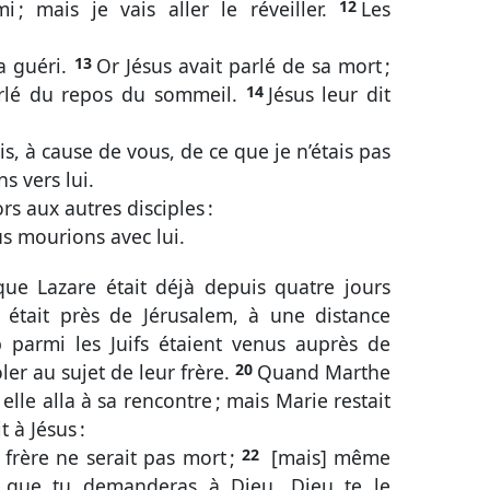
i ; mais je vais aller le réveiller.
12
Les
ra guéri.
13
Or Jésus avait parlé de sa mort ;
arlé du repos du sommeil.
14
Jésus leur dit
is, à cause de vous, de ce que je n’étais pas
ns vers lui.
lors aux autres disciples :
us mourions avec lui.
que Lazare était déjà depuis quatre jours
 était près de Jérusalem, à une distance
 parmi les Juifs étaient venus auprès de
ler au sujet de leur frère.
20
Quand Marthe
elle alla à sa rencontre ; mais Marie restait
 à Jésus :
n frère ne serait pas mort ;
22
[mais] même
e que tu demanderas à Dieu, Dieu te le