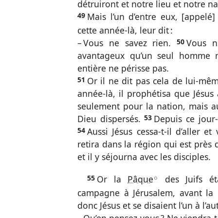
détruiront et notre lieu et notre na
49
Mais l’un d’entre eux, [appelé]
cette année-là, leur dit :
– Vous ne savez rien.
50
Vous n
avantageux qu’un seul homme m
entière ne périsse pas.
51
Or il ne dit pas cela de lui-mêm
année-là, il prophétisa que Jésus 
seulement pour la nation, mais a
Dieu dispersés.
53
Depuis ce jour-
54
Aussi Jésus cessa-t-il d’aller et 
retira dans la région qui est près
et il y séjourna avec les disciples.
55
Or la
Pâque
des Juifs ét
A
campagne à Jérusalem, avant la 
donc Jésus et se disaient l’un à l’au