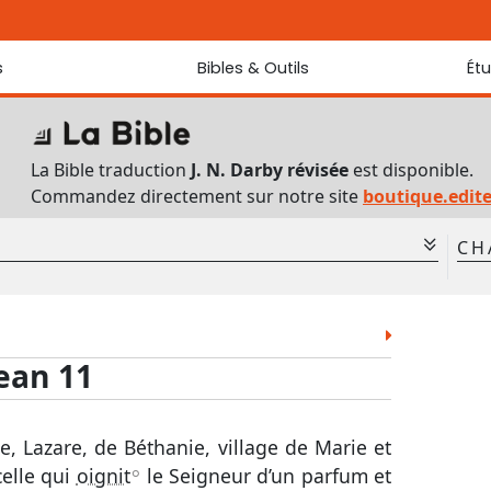
s
Bibles & Outils
Ét
Bibles
Chaque jou
Sondez les
Traduction J. N. Darby révisée
La Bible traduction
J. N. Darby révisée
est disponible.
Traduction J. N. Darby
Commandez directement sur notre site
boutique.edit
Ancien Testament interlinéaire
Nouveau Testament interlinéaire
CH
Outils
Dictionnaire français du Nouveau Testament
1
Lexique grec du Nouveau Testament
Lév.
Nom.
Deut.
Jos.
Jug.
8
Questionnaire de connaissances du Nouveau Testament
2 Sam.
1 Rois
2 Rois
1 Chr.
2 Chr.
ean 11
15
Téléchargements
Est.
Job
Ps.
Prov.
Ecc.
Jér.
Lam.
Ézé.
Dan.
Osée
, Lazare, de Béthanie, village de Marie et
Abd.
Jon.
Mich.
Nah.
Hab.
celle qui
oignit
le Seigneur d’un parfum et
A