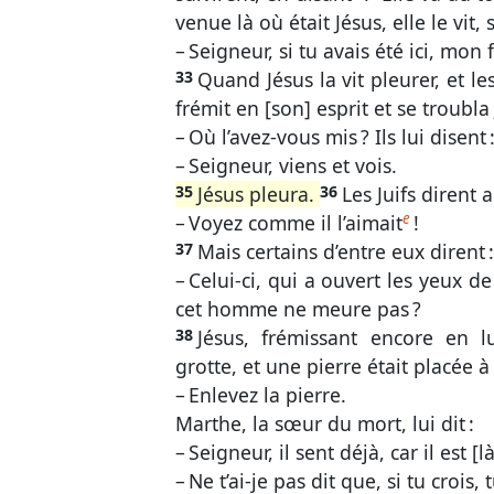
venue là où était Jésus, elle le vit, s
– Seigneur, si tu avais été ici, mon 
33
Quand Jésus la vit pleurer, et les
frémit en [son] esprit et se troubla
– Où l’avez-vous mis ? Ils lui disent 
– Seigneur, viens et vois.
35
Jésus pleura.
36
Les Juifs dirent a
e
– Voyez comme il l’aimait
!
37
Mais certains d’entre eux dirent :
– Celui-ci, qui a ouvert les yeux de
cet homme ne meure pas ?
38
Jésus, frémissant encore en l
grotte, et une pierre était placée à 
– Enlevez la pierre.
Marthe, la sœur du mort, lui dit :
– Seigneur, il sent déjà, car il est 
– Ne t’ai-je pas dit que, si tu crois,