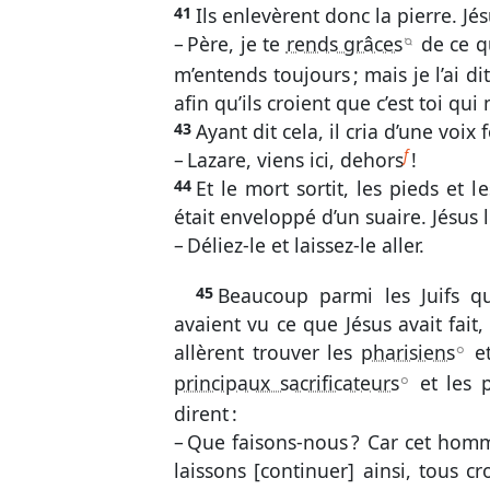
41
Ils enlevèrent donc la pierre. Jés
– Père, je te
rends grâces
de ce q
B
m’entends toujours ; mais je l’ai d
afin qu’ils croient que c’est toi qui
43
Ayant dit cela, il cria d’une voix f
f
– Lazare, viens ici, dehors
!
44
Et le mort sortit, les pieds et 
était enveloppé d’un suaire. Jésus le
– Déliez-le et laissez-le aller.
45
Beaucoup parmi les Juifs q
avaient vu ce que Jésus avait fait,
allèrent trouver les
pharisiens
et
A
principaux sacrificateurs
et les 
A
dirent :
– Que faisons-nous ? Car cet hom
laissons [continuer] ainsi, tous cr