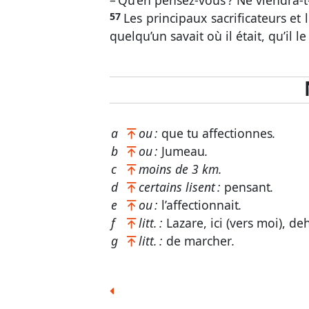
– Qu’en pensez-vous ? Ne viendra-t-i
57
Les principaux sacrificateurs et 
quelqu’un savait où il était, qu’il 
a
ou :
que tu affectionnes
.
b
ou :
Jumeau
.
c
moins de 3 km.
d
certains lisent :
pensant
.
e
ou :
l’affectionnait
.
f
litt. :
Lazare, ici (vers moi), deh
g
litt. :
de marcher
.