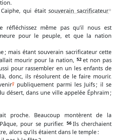
tion.
 Caïphe, qui était
souverain sacrificateur
A
e réfléchissez même pas qu’il nous est
eure pour le peuple, et que la nation
e ; mais étant souverain sacrificateur cette
allait mourir pour la nation,
52
et non pas
ussi pour rassembler en un les enfants de
là, donc, ils résolurent de le faire mourir.
g
venir
publiquement parmi les Juifs ; il se
 du désert, dans une ville appelée Éphraïm ;
ait proche. Beaucoup montèrent de la
Pâque, pour se purifier.
56
Ils cherchaient
tre, alors qu’ils étaient dans le temple :