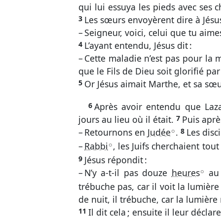
qui lui essuya les pieds avec ses c
Soph.
Agg.
3
Les sœurs envoyèrent dire à Jésus
Nouveau Testame
– Seigneur, voici, celui que tu aime
Matt.
Marc
4
L’ayant entendu, Jésus dit :
2 Cor.
Gal.
– Cette maladie n’est pas pour la 
que le Fils de Dieu soit glorifié par 
1 Tim.
2 Tim.
5
Or Jésus aimait Marthe, et sa sœur
2 Pi.
1 Jean
6
Après avoir entendu que Laza
jours au lieu où il était.
7
Puis après
– Retournons en
Judée
.
8
Les disci
A
–
Rabbi
, les Juifs cherchaient tou
A
9
Jésus répondit :
– N’y a-t-il pas douze
heures
au 
A
trébuche pas, car il voit la lumiè
de nuit, il trébuche, car la lumière 
11
Il dit cela ; ensuite il leur déclare