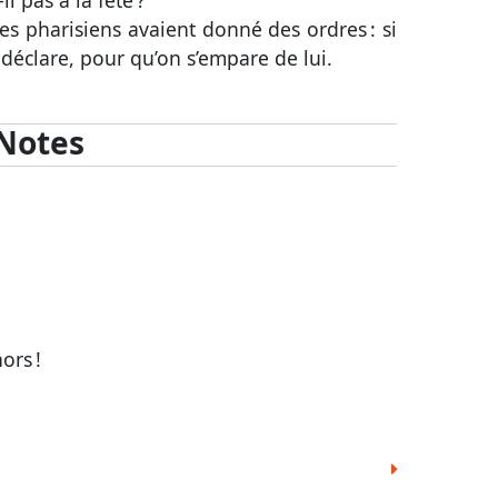
l pas à la fête ?
les pharisiens avaient donné des ordres : si
le déclare, pour qu’on s’empare de lui.
Notes
ors !