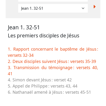
contacter
Signaler
une
erreur
Jean 1. 32-51
Les premiers disciples de Jésus
Participer
1. Rapport concernant le baptême de Jésus :
aux
versets 32-34
coûts
2. Deux disciples suivent Jésus :
versets 35-39
3. Transmission du témoignage :
versets 40,
du
41
site
4. Simon devant Jésus :
verset 42
5. Appel de Philippe :
versets 43, 44
6. Nathanaël amené à Jésus :
versets 45-51