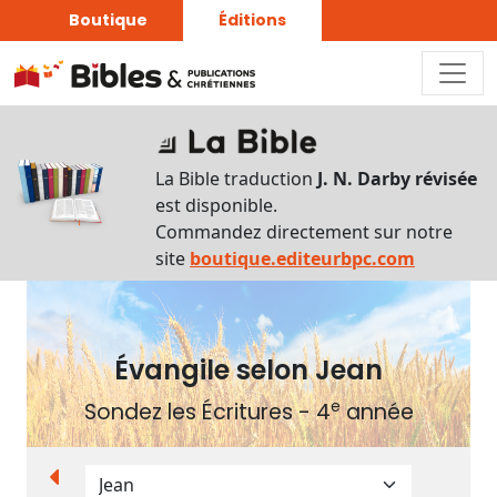
Boutique
Éditions
Plan
du
La Bible traduction
J. N. Darby révisée
livre
est disponible.
Commandez directement sur notre
Autres
site
boutique.editeurbpc.com
supports
Exemplaire
papier
Évangile selon Jean
e
Sondez les Écritures - 4
année
Nous