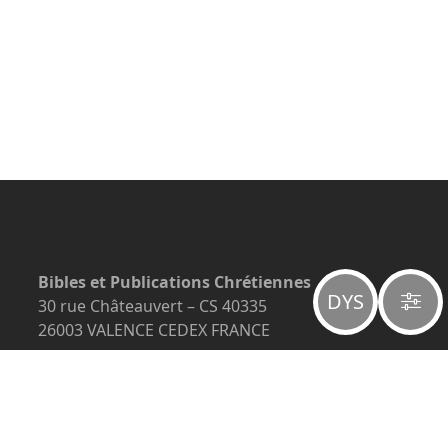
Bibles et Publications Chrétiennes
DYS
30 rue Châteauvert – CS 40335
26003 VALENCE CEDEX FRANCE
+33 (0)4 75 78 12 78
info@editeurbpc.com