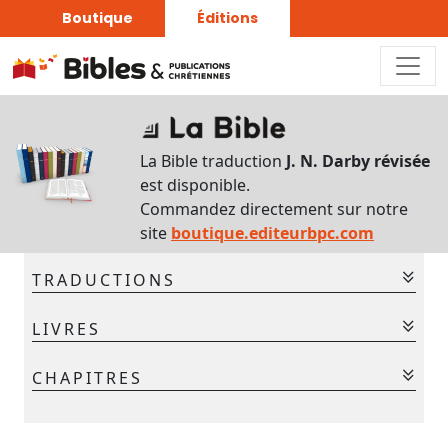
Boutique
Éditions
Sur
ce
La Bible traduction
J. N. Darby révisée
chapitre
est disponible.
Interlinéaire
Commandez directement sur notre
du
site
boutique.editeurbpc.com
chapitre
TRADUCTIONS
Français-
Grec
La Bible - Traduction J. N. Darby
LIVRES
La Bible - Traduction J. N. Darby révisée
Commentaires
Ancien Testament
CHAPITRES
bibliques
Gen.
Ex.
Lév.
Nom.
Deut.
Jos.
Jug.
Chaque
1
2
3
4
5
jour
Ruth
1 Sam.
2 Sam.
1 Rois
2 Rois
1 Chr.
2 Chr.