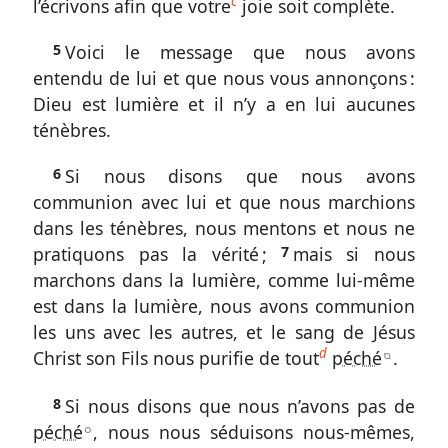
c
l’écrivons afin que votre
joie soit complète.
ci
5
Voici le message que nous avons
Sondez
entendu de lui et que nous vous annonçons :
les
Dieu est lumière et il n’y a en lui aucunes
Écritures
ténèbres.
1
Jean
6
Si nous disons que nous avons
1.
communion avec lui et que nous marchions
dans les ténèbres, nous mentons et nous ne
1-
pratiquons pas la vérité ;
7
mais si nous
5
marchons dans la lumière, comme lui-même
La
est dans la lumière, nous avons communion
vie
les uns avec les autres, et le sang de Jésus
divine
d
Christ son Fils nous purifie de tout
péché
.
B
en
Christ
8
Si nous disons que nous n’avons pas de
et
péché
, nous nous séduisons nous-mêmes,
A
dans