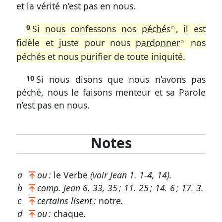
et la vérité n’est pas en nous.
les
croyants
9
Si nous confessons nos
péchés
, il est
B
1
fidèle et juste pour nous
pardonner
nos
A
Jean
péchés et nous purifier de toute iniquité.
1.
10
Si nous disons que nous n’avons pas
6-
péché, nous le faisons menteur et sa Parole
10
n’est pas en nous.
La
vie
divine
Notes
en
Christ
et
a
ou :
le Verbe
(voir
Jean 1. 1-4
, 14
).
dans
b
comp.
Jean 6. 33, 35
;
11. 25
;
14. 6
;
17. 3
.
les
c
certains lisent :
notre
.
croyants
d
ou :
chaque
.