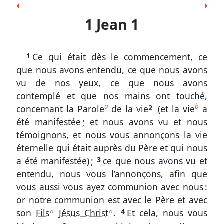
les
Esd.
Néh.
Est.
Job
Ps.
Prov.
Ecc.
Écritures
1 Jean 1
Cant.
És.
Jér.
Lam.
Ézé.
Dan.
Osée
1
Joël
Amos
Abd.
Jon.
Mich.
Nah.
Hab.
Jean
1
Ce qui était dès le commencement, ce
Soph.
Agg.
Zach.
Mal.
1.
que nous avons entendu, ce que nous avons
1
Nouveau Testament
vu de nos yeux, ce que nous avons
à
Matt.
Marc
Luc
Jean
Act.
Rom.
1 Cor.
contemplé et que nos mains ont touché,
10
2 Cor.
Gal.
Éph.
Phil.
Col.
1 Thes.
2 Thes.
a
b
concernant la Parole
de la vie
2
(et la vie
a
été manifestée ; et nous avons vu et nous
La
1 Tim.
2 Tim.
Tite
Phm.
Héb.
Jac.
1 Pi.
communion
témoignons, et nous vous annonçons la vie
2 Pi.
1 Jean
2 Jean
3 Jean
Jude
Apoc.
avec
éternelle qui était auprès du Père et qui nous
Dieu
a été manifestée) ;
3
ce que nous avons vu et
et
entendu, nous vous l’annonçons, afin que
les
vous aussi vous ayez communion avec nous :
obstacles
or notre communion est avec le Père et avec
à
son
Fils
Jésus Christ
.
4
Et cela, nous vous
A
A
celle-