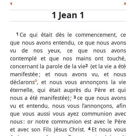
les
Esd.
Néh.
Est.
Job
Ps.
Prov.
Ecc.
Écritures
1 Jean 1
Cant.
És.
Jér.
Lam.
Ézé.
Dan.
Osée
1
Joël
Amos
Abd.
Jon.
Mich.
Nah.
Hab.
Jean
1
Ce qui était dès le commencement, ce
Soph.
Agg.
Zach.
Mal.
1.
que nous avons entendu, ce que nous avons
1
Nouveau Testament
vu de nos yeux, ce que nous avons
à
Matt.
Marc
Luc
Jean
Act.
Rom.
1 Cor.
contemplé et que nos mains ont touché,
10
2 Cor.
Gal.
Éph.
Phil.
Col.
1 Thes.
2 Thes.
concernant la parole de la vie
2
(et la vie a été
manifestée ; et nous avons vu, et nous
La
1 Tim.
2 Tim.
Tite
Phm.
Héb.
Jac.
1 Pi.
a
communion
déclarons
, et nous vous annonçons la vie
2 Pi.
1 Jean
2 Jean
3 Jean
Jude
Apoc.
avec
éternelle, qui était auprès du Père et qui
Dieu
nous a été manifestée) ;
3
ce que nous avons
et
vu et entendu, nous vous l’annonçons, afin
les
que vous aussi vous ayez communion avec
obstacles
nous : or notre communion est avec le Père
à
et avec son Fils Jésus Christ.
4
Et nous vous
celle-