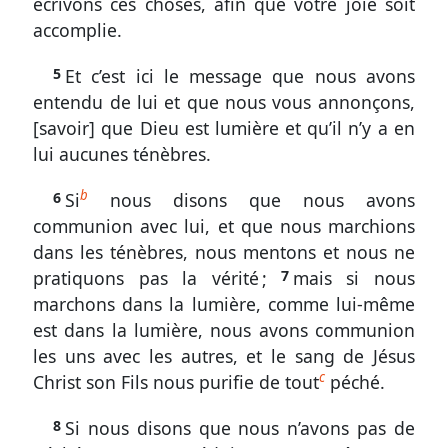
écrivons ces choses, afin que votre joie soit
ci
accomplie.
Sondez
5
Et c’est ici le message que nous avons
les
entendu de lui et que nous vous annonçons,
Écritures
[savoir] que Dieu est lumière et qu’il n’y a en
1
lui aucunes ténèbres.
Jean
b
6
Si
nous disons que nous avons
1.
communion avec lui, et que nous marchions
1-
dans les ténèbres, nous mentons et nous ne
5
pratiquons pas la vérité ;
7
mais si nous
La
marchons dans la lumière, comme lui-même
vie
est dans la lumière, nous avons communion
divine
les uns avec les autres, et le sang de Jésus
en
c
Christ son Fils nous purifie de tout
péché.
Christ
et
8
Si nous disons que nous n’avons pas de
dans