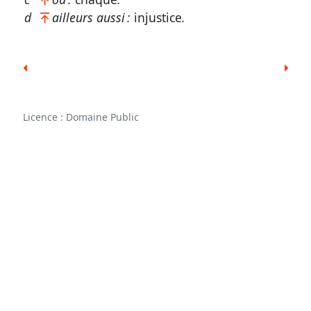
1
d
ailleurs aussi :
injustice
.
Jean
1.
9
-
2.
Licence : Domaine Public
2
La
vie
divine
en
Christ
et
dans
les
croyants