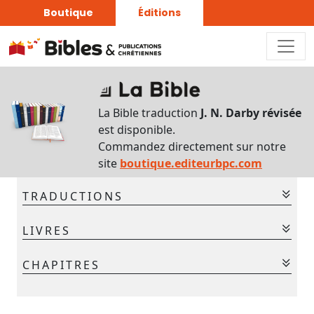
Boutique
Éditions
Sur
ce
La Bible traduction
J. N. Darby révisée
chapitre
est disponible.
Interlinéaire
Commandez directement sur notre
du
site
boutique.editeurbpc.com
chapitre
TRADUCTIONS
Français-
Grec
La Bible - Traduction J. N. Darby
LIVRES
La Bible - Traduction J. N. Darby révisée
Commentaires
Ancien Testament
CHAPITRES
bibliques
Gen.
Ex.
Lév.
Nom.
Deut.
Jos.
Jug.
Chaque
1
2
3
4
5
jour
Ruth
1 Sam.
2 Sam.
1 Rois
2 Rois
1 Chr.
2 Chr.