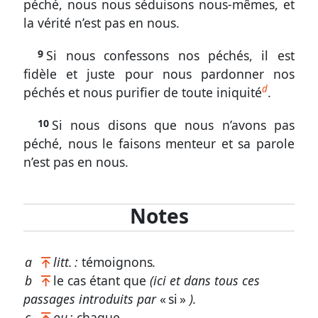
péché, nous nous séduisons nous-mêmes, et
les
la vérité n’est pas en nous.
croyants
1
9
Si nous confessons nos péchés, il est
fidèle et juste pour nous pardonner nos
Jean
d
péchés et nous purifier de toute iniquité
.
1.
6-
10
Si nous disons que nous n’avons pas
10
péché, nous le faisons menteur et sa parole
n’est pas en nous.
La
vie
divine
Notes
en
Christ
et
a
litt. :
témoignons
.
dans
b
le cas étant que
(ici et dans tous ces
les
passages introduits par
« si »
).
croyants
c
ou :
chaque
.