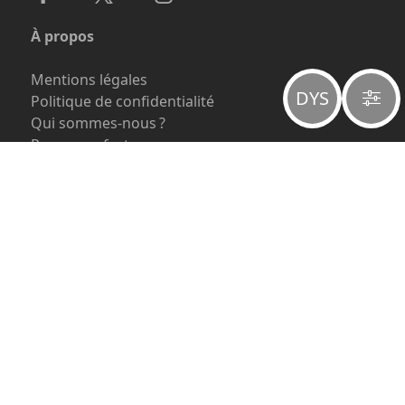
À propos
Mentions légales
DYS
Politique de confidentialité
Qui sommes-nous ?
Payer une facture
Participer aux coûts du site
Comment évangéliser ?
Affichage et accessibilité
Thème
sombre
clair
Affichage
standard
pour dyslexique