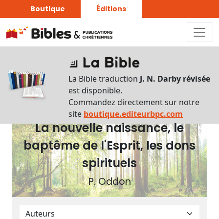
Boutique
Éditions
Plan
du
La Bible traduction
J. N. Darby révisée
livre
est disponible.
Commandez directement sur notre
Autres
site
boutique.editeurbpc.com
La nouvelle naissance, le
supports
baptême de l'Esprit, les dons
Exemplaire
papier
spirituels
P. Oddon
Nous