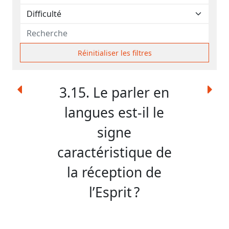
contacter
Signaler
une
erreur
Réinitialiser les filtres
3.15. Le parler en
Participer
langues est-il le
aux
signe
coûts
du
caractéristique de
site
la réception de
l’Esprit ?