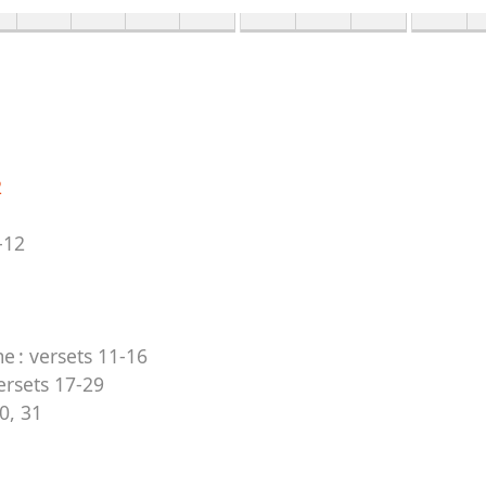
2
-12
me :
versets 11-16
ersets 17-29
0, 31