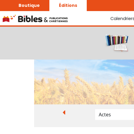
Boutique
Éditions
Calendrier
La Bonne Semence
Le Seigneur est proche