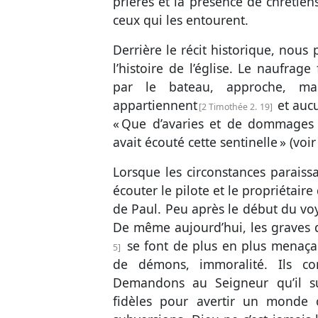
prières et la présence de chrétie
ceux qui les entourent.
Derrière le récit historique, nous
l’histoire de l’église. Le naufrage
par le bateau, approche, ma
appartiennent
et auc
2 Timothée 2. 19
« Que d’avaries et de dommages au
avait écouté cette sentinelle » (voi
Lorsque les circonstances paraissa
écouter le pilote et le propriétair
de Paul. Peu après le début du voya
De même aujourd’hui, les graves d
se font de plus en plus menaçants
5
de démons, immoralité. Ils co
Demandons au Seigneur qu’il s
fidèles pour avertir un monde c