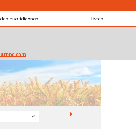
udes quotidiennes
Livres
r les Écritures
Nouveautés
 Écritures
La foi... d'une génération à l'autre ?
Commentaire sur le Cantique des cantiques
eurbpc.com
Les portes de Jérusalem
Bibliothèque