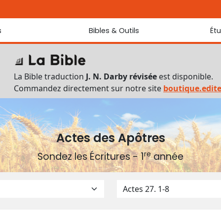
s
Bibles & Outils
Ét
Bibles
Chaque jou
Sondez les
Traduction J. N. Darby révisée
La Bible traduction
J. N. Darby révisée
est disponible.
Traduction J. N. Darby
Commandez directement sur notre site
boutique.edit
Ancien Testament interlinéaire
Nouveau Testament interlinéaire
Outils
Dictionnaire français du Nouveau Testament
Actes des Apôtres
Lexique grec du Nouveau Testament
re
Sondez les Écritures - 1
année
Questionnaire de connaissances du Nouveau Testament
Téléchargements