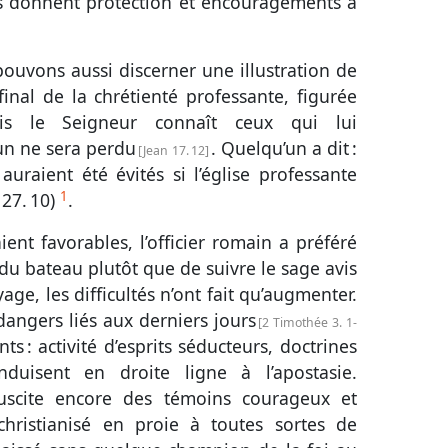
ns donnent protection et encouragements à
 pouvons aussi discerner une illustration de
 final de la chrétienté professante, figurée
is le Seigneur connaît ceux qui lui
un ne sera perdu
. Quelqu’un a dit :
Jean 17. 12
raient été évités si l’église professante
1
r
27. 10
)
.
ient favorables, l’officier romain a préféré
e du bateau plutôt que de suivre le sage avis
ge, les difficultés n’ont fait qu’augmenter.
angers liés aux derniers jours
2 Timothée 3. 1-
 : activité d’esprits séducteurs, doctrines
nduisent en droite ligne à l’
apostasie
.
uscite encore des témoins courageux et
hristianisé en proie à toutes sortes de