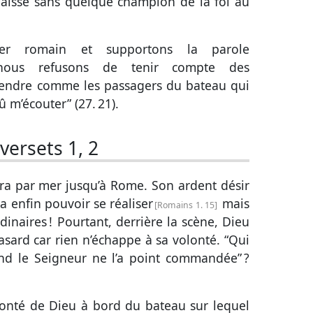
 laissé sans quelque champion de la foi au
cier romain et supportons la parole
nous refusons de tenir compte des
ntendre comme les passagers du bateau qui
û m’écouter” (
27. 21
).
versets 1, 2
era par mer jusqu’à Rome. Son ardent désir
a enfin pouvoir se réaliser
mais
Romains 1. 15
dinaires ! Pourtant, derrière la scène, Dieu
 hasard car rien n’échappe à sa volonté. “Qui
and le Seigneur ne l’a point commandée” ?
olonté de Dieu à bord du bateau sur lequel