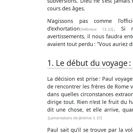
subversions. Dieu ne s’est jamais
cours des âges.
N’agissons pas comme l’offi
d’exhortation
. Si 
Hébreux 13. 22
avertissements, il nous faudra e
avaient tout perdu : “Vous auriez d
1. Le début du voyage :
La décision est prise : Paul voyag
de rencontrer les frères de Rome v
dans quelles circonstances extraor
dirige tout. Rien n’est le fruit du
dit une chose, et elle arrive, qu
Lamentations de
Jérémie 3. 37
Paul sait qu’il se trouve par la v