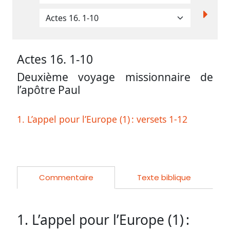
contacter
Signaler
une
erreur
Actes 16. 1-10
Deuxième voyage missionnaire de
l’apôtre Paul
Participer
aux
1. L’appel pour l’Europe (1) :
versets 1-12
coûts
du
site
Commentaire
Texte biblique
1. L’appel pour l’Europe (1) :