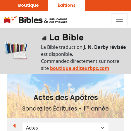
Boutique
Éditions
Plan
du
La Bible traduction
J. N. Darby révisée
livre
est disponible.
Commandez directement sur notre
Autres
site
boutique.editeurbpc.com
supports
Exemplaire
papier
Actes des Apôtres
re
Sondez les Écritures - 1
année
Nous