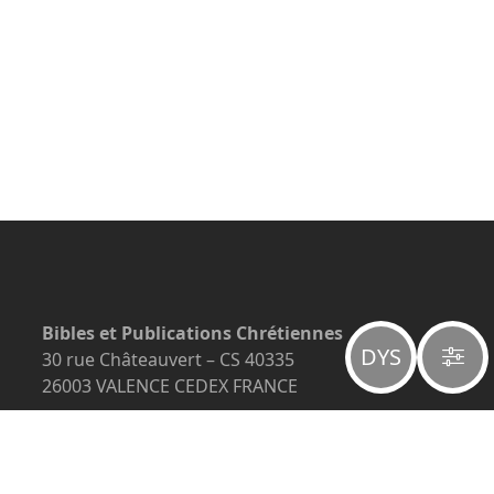
Bibles et Publications Chrétiennes
DYS
30 rue Châteauvert – CS 40335
26003 VALENCE CEDEX FRANCE
+33 (0)4 75 78 12 78
info@editeurbpc.com