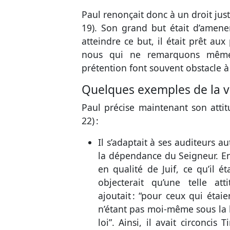
Paul renonçait donc à un droit just
19
). Son grand but était d’amen
atteindre ce but, il était prêt au
nous qui ne remarquons même p
prétention font souvent obstacle à
Quelques exemples de la vi
Paul précise maintenant son attit
22
) :
Il s’adaptait à ses auditeurs a
la dépendance du Seigneur. En a
en qualité de Juif, ce qu’il ét
objecterait qu’une telle att
ajoutait : “pour ceux qui étaie
n’étant pas moi-même sous la l
loi”. Ainsi, il avait circoncis