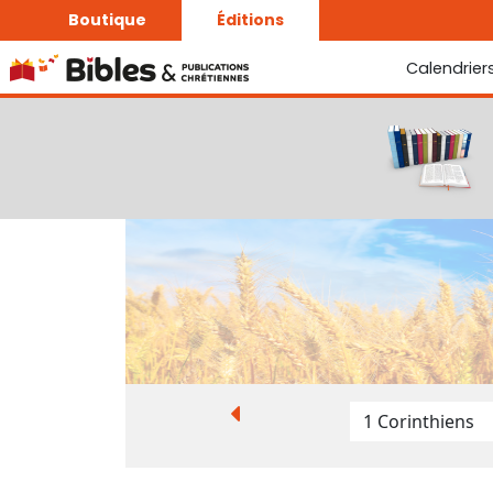
Boutique
Éditions
Calendrier
La Bonne Semence
Le Seigneur est proche