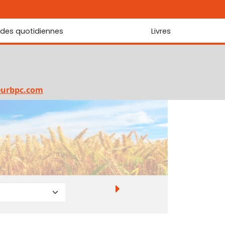
udes quotidiennes
Livres
r les Écritures
Nouveautés
 Écritures
La foi... d'une génération à l'autre ?
Commentaire sur le Cantique des cantiques
eurbpc.com
Les portes de Jérusalem
Bibliothèque