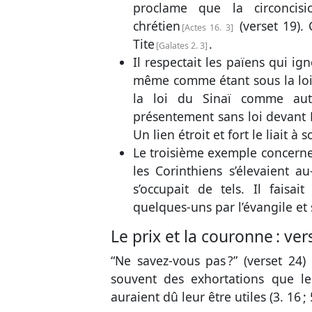
proclame que la circoncis
chrétien
(
verset 19
).
Actes 16. 3
Tite
.
Galates 2. 3
Il respectait les païens qui ig
même comme étant sous la loi. 
la loi du Sinaï comme autre
présentement sans loi devant D
Un lien étroit et fort le liait à 
Le troisième exemple concerne
les Corinthiens s’élevaient au
s’occupait de tels. Il faisai
quelques-uns par l’évangile et s
Le prix et la couronne :
ver
“Ne savez-vous pas ?” (
verset 24
)
souvent des exhortations que le
auraient dû leur être utiles (
3. 16
;