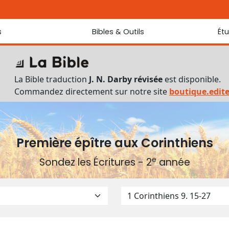
s
Bibles & Outils
Ét
Bibles
Chaque jou
Sondez les
Traduction J. N. Darby révisée
La Bible traduction
J. N. Darby révisée
est disponible.
Traduction J. N. Darby
Commandez directement sur notre site
boutique.edit
Ancien Testament interlinéaire
Nouveau Testament interlinéaire
Outils
Dictionnaire français du Nouveau Testament
Première épître aux Corinthiens
Lexique grec du Nouveau Testament
e
Sondez les Écritures - 2
année
Questionnaire de connaissances du Nouveau Testament
Téléchargements