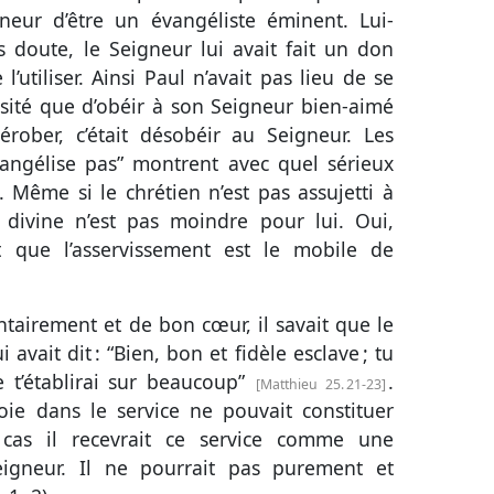
eur d’être un évangéliste éminent. Lui-
doute, le Seigneur lui avait fait un don
l’utiliser. Ainsi Paul n’avait pas lieu de se
cessité que d’obéir à son Seigneur bien-aimé
érober, c’était désobéir au Seigneur. Les
vangélise pas” montrent avec quel sérieux
 Même si le chrétien n’est pas assujetti à
é divine n’est pas moindre pour lui. Oui,
t que l’asservissement est le mobile de
tairement et de bon cœur, il savait que le
avait dit : “Bien, bon et fidèle esclave ; tu
e t’établirai sur beaucoup”
.
Matthieu 25. 21-23
oie dans le service ne pouvait constituer
cas il recevrait ce service comme une
eigneur. Il ne pourrait pas purement et