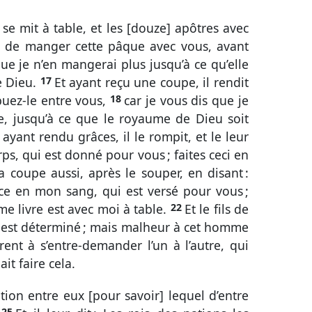
 se mit à table, et les [douze] apôtres avec
ésiré de manger cette pâque avec vous, avant
que je n’en mangerai plus jusqu’à ce qu’elle
e Dieu.
17
Et ayant reçu une coupe, il rendit
ibuez-le entre vous,
18
car je vous dis que je
ne, jusqu’à ce que le royaume de Dieu soit
 ayant rendu grâces, il le rompit, et le leur
ps, qui est donné pour vous ; faites ceci en
 coupe aussi, après le souper, en disant :
nce en mon sang, qui est versé pour vous ;
 me livre est avec moi à table.
22
Et le fils de
i est déterminé ; mais malheur à cet homme
irent à s’entre-demander l’un à l’autre, qui
ait faire cela.
ation entre eux [pour savoir] lequel d’entre
25