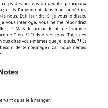
e corps des anciens du peuple, principaux
la ; et ils l’amenèrent dans leur sanhédrin,
s-le-nous. Et il leur dit : Si je vous le disais,
i je vous interroge, vous ne me répondrez
ller].
69
Mais désormais le fils de l’homme
ance de Dieu.
70
Et ils dirent tous : Toi, tu es
t : Vous dites vous-mêmes que je le suis.
71
Et
re besoin de témoignage ? Car nous-mêmes
e.
Notes
servant de salle à manger
.