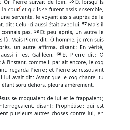
. Or Pierre suivait de loin.
55
Et lorsqu’ils
f
 la cour
et qu’ils se furent assis ensemble,
 une servante, le voyant assis auprès de la
 dit : Celui-ci aussi était avec lui.
57
Mais il
e connais pas.
58
Et peu après, un autre le
ns-là. Mais Pierre dit : Ô homme, je n’en suis
ès, un autre affirma, disant : En vérité,
r aussi il est Galiléen.
60
Et Pierre dit : Ô
 à l’instant, comme il parlait encore, le coq
ant, regarda Pierre ; et Pierre se ressouvint
 lui avait dit : Avant que le coq chante, tu
, étant sorti dehors, pleura amèrement.
sus se moquaient de lui et le frappaient ;
’interrogeaient, disant : Prophétise ; qui est
aient plusieurs autres choses contre lui, en