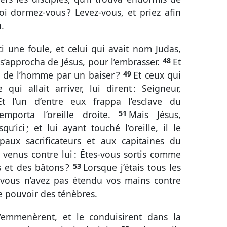
uoi dormez-vous ? Levez-vous, et priez afin
.
i une foule, et celui qui avait nom Judas,
l s’approcha de Jésus, pour l’embrasser.
48
Et
fils de l’homme par un baiser ?
49
Et ceux qui
qui allait arriver, lui dirent : Seigneur,
Et l’un d’entre eux frappa l’esclave du
 emporta l’oreille droite.
51
Mais Jésus,
qu’ici ; et lui ayant touché l’oreille, il le
ipaux sacrificateurs et aux capitaines du
 venus contre lui : Êtes-vous sortis comme
 et des bâtons ?
53
Lorsque j’étais tous les
 vous n’avez pas étendu vos mains contre
 le pouvoir des ténèbres.
 l’emmenèrent, et le conduisirent dans la