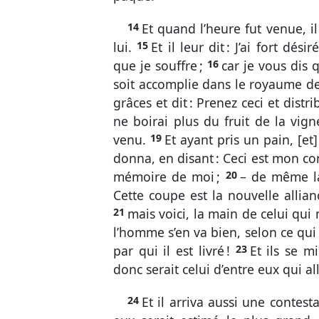
14
Et quand l’heure fut venue, il
lui.
15
Et il leur dit : J’ai fort d
que je souffre ;
16
car je vous dis 
soit accomplie dans le royaume d
grâces et dit : Prenez ceci et distr
ne boirai plus du fruit de la vig
venu.
19
Et ayant pris un pain, [et]
donna, en disant : Ceci est mon cor
mémoire de moi ;
20
– de même la
Cette coupe est la nouvelle allia
21
mais voici, la main de celui qui
l’homme s’en va bien, selon ce qu
par qui il est livré !
23
Et ils se m
donc serait celui d’entre eux qui all
24
Et il arriva aussi une contest