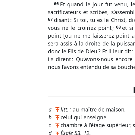
66
Et quand le jour fut venu, l
sacrificateurs et scribes, s’assemb
67
disant : Si toi, tu es le Christ, di
vous ne le croiriez point ;
68
et s
point [ou ne me laisserez point a
sera assis à la droite de la puiss
donc le Fils de Dieu ? Et il leur di
ils dirent : Qu’avons-nous enco
nous l’avons entendu de sa bouch
a
litt. :
au maître de maison
.
b
celui qui enseigne
.
c
chambre à l’étage supérieur, 
d
Ésaïe 53. 12
.