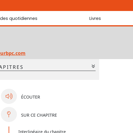
udes quotidiennes
Livres
r les Écritures
Nouveautés
 Écritures
La foi... d'une génération à l'autre ?
Commentaire sur le Cantique des cantiques
eurbpc.com
Les portes de Jérusalem
APITRES
Bibliothèque
2
3
4
5
6
7
9
10
11
12
13
14
ÉCOUTER
16
17
18
19
20
21
23
24
SUR
CE CHAPITRE
Interlinéaire du chapitre