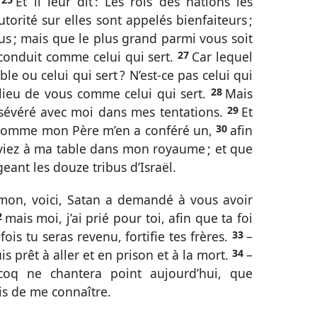
.
Et il leur dit : Les rois des nations les
torité sur elles sont appelés bienfaiteurs ;
ous ; mais que le plus grand parmi vous soit
 conduit comme celui qui sert.
27
Car lequel
ble ou celui qui sert ? N’est-ce pas celui qui
milieu de vous comme celui qui sert.
28
Mais
rsévéré avec moi dans mes tentations.
29
Et
 comme mon Père m’en a conféré un,
30
afin
iez à ma table dans mon royaume ; et que
geant les douze tribus d’Israël.
Simon, voici, Satan a demandé à vous avoir
2
mais moi, j’ai prié pour toi, afin que ta foi
fois tu seras revenu, fortifie tes frères.
33
–
 suis prêt à aller et en prison et à la mort.
34
–
le coq ne chantera point aujourd’hui, que
ois de me connaître.