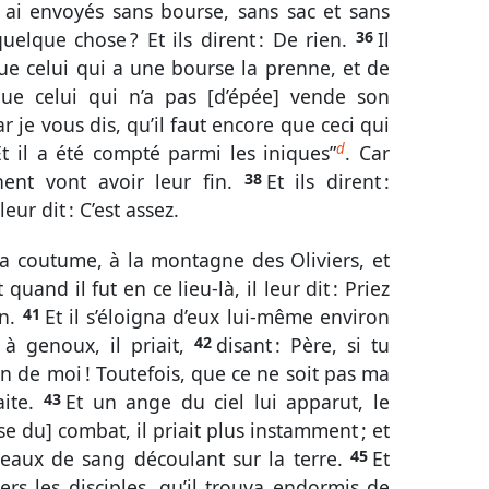
s ai envoyés sans bourse, sans sac et sans
elque chose ? Et ils dirent : De rien.
36
Il
ue celui qui a une bourse la prenne, et de
ue celui qui n’a pas [d’épée] vende son
r je vous dis, qu’il faut encore que ceci qui
d
“Et il a été compté parmi les iniques”
. Car
ent vont avoir leur fin.
38
Et ils dirent :
leur dit : C’est assez.
n sa coutume, à la montagne des Oliviers, et
t quand il fut en ce lieu-là, il leur dit : Priez
on.
41
Et il s’éloigna d’eux lui-même environ
 à genoux, il priait,
42
disant : Père, si tu
in de moi ! Toutefois, que ce ne soit pas ma
aite.
43
Et un ange du ciel lui apparut, le
se du] combat, il priait plus instamment ; et
aux de sang découlant sur la terre.
45
Et
vers les disciples, qu’il trouva endormis de