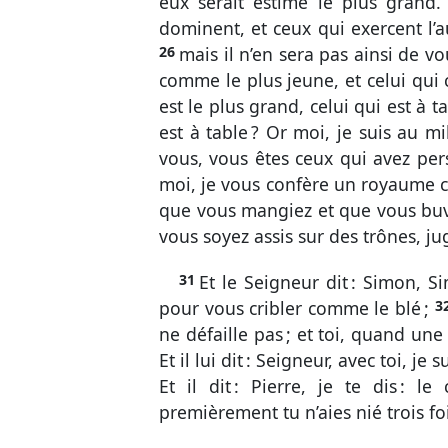
eux serait estimé le plus grand
dominent, et ceux qui exercent l’au
26
mais il n’en sera pas ainsi de v
comme le plus jeune, et celui qui
est le plus grand, celui qui est à ta
est à table ? Or moi, je suis au 
vous, vous êtes ceux qui avez pe
moi, je vous confère un royaume
que vous mangiez et que vous buv
vous soyez assis sur des trônes, ju
31
Et le Seigneur dit : Simon, 
pour vous cribler comme le blé ;
3
ne défaille pas ; et toi, quand une 
Et il lui dit : Seigneur, avec toi, je
Et il dit : Pierre, je te dis : 
premièrement tu n’aies nié trois f