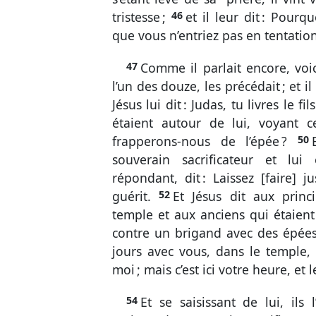
tristesse ;
46
et il leur dit : Pourq
que vous n’entriez pas en tentation
47
Comme il parlait encore, voic
l’un des douze, les précédait ; et i
Jésus lui dit : Judas, tu livres le 
étaient autour de lui, voyant ce 
frapperons-nous de l’épée ?
50
souverain sacrificateur et lui
répondant, dit : Laissez [faire] jus
guérit.
52
Et Jésus dit aux princ
temple et aux anciens qui étaient
contre un brigand avec des épées
jours avec vous, dans le temple,
moi ; mais c’est ici votre heure, et
54
Et se saisissant de lui, ils