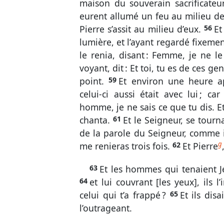
maison du souverain sacrificateur
eurent allumé un feu au milieu de
Pierre s’assit au milieu d’eux.
56
Et
lumière, et l’ayant regardé fixement,
le renia, disant : Femme, je ne l
voyant, dit : Et toi, tu es de ces ge
point.
59
Et environ une heure apr
celui-ci aussi était avec lui ; ca
homme, je ne sais ce que tu dis. Et
chanta.
61
Et le Seigneur, se tourn
de la parole du Seigneur, comme il
g
me renieras trois fois.
62
Et Pierre
63
Et les hommes qui tenaient Jé
64
et lui couvrant [les yeux], ils l
celui qui t’a frappé ?
65
Et ils dis
l’outrageant.