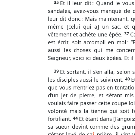
35
Et il leur dit : Quand je vou
sandales, avez-vous manqué de qu
leur dit donc : Mais maintenant, q
même [celui qui a] un sac, et q
vêtement et achète une épée.
37
Ca
est écrit, soit accompli en moi : 
aussi les choses qui me concern
Seigneur, voici ici deux épées. Et il 
39
Et sortant, il s’en alla, selo
les disciples aussi le suivirent.
40
E
que vous n’entriez pas en tentati
d’un jet de pierre, et s’étant mis
voulais faire passer cette coupe lo
volonté mais la tienne qui soit f
fortifiant.
44
Et étant dans [l’angois
sa sueur devint comme des grume
e
s’étant levé de sa
prière, il vint 