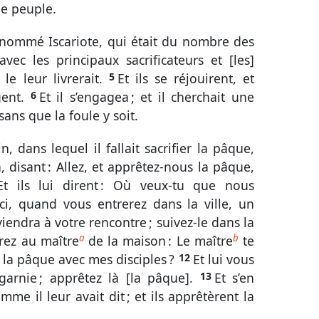
 le peuple.
Zach.
Mal.
nt
rnommé Iscariote, qui était du nombre des
Luc
Jean
Act.
Rom.
1 Cor.
avec les principaux sacrificateurs et [les]
le leur livrerait.
5
Et ils se réjouirent, et
Éph.
Phil.
Col.
1 Thes.
2 Thes.
gent.
6
Et il s’engagea ; et il cherchait une
Tite
Phm.
Héb.
Jac.
1 Pi.
sans que la foule y soit.
2 Jean
3 Jean
Jude
Apoc.
n, dans lequel il fallait sacrifier la pâque,
n, disant : Allez, et apprêtez-nous la pâque,
Et ils lui dirent : Où veux-tu que nous
oici, quand vous entrerez dans la ville, un
ndra à votre rencontre ; suivez-le dans la
a
b
irez au maître
de la maison : Le maître
te
i la pâque avec mes disciples ?
12
Et lui vous
arnie ; apprêtez là [la pâque].
13
Et s’en
omme il leur avait dit ; et ils apprêtèrent la