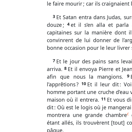
le faire mourir ; car ils craignaient
Soph.
Agg.
Nouveau Testame
3
Et Satan entra dans Judas, su
Matt.
Marc
douze ;
4
et il s’en alla et parla 
capitaines sur la manière dont il 
2 Cor.
Gal.
convinrent de lui donner de l’ar
1 Tim.
2 Tim.
bonne occasion pour le leur livrer 
2 Pi.
1 Jean
7
Et le jour des pains sans levai
arriva.
8
Et il envoya Pierre et Jea
afin que nous la mangions.
9
l’apprêtions ?
10
Et il leur dit : V
homme portant une cruche d’eau vie
maison où il entrera.
11
Et vous d
dit : Où est le logis où je mangera
c
montrera une grande chambre
g
étant allés, ils trouvèrent [tout] c
pâque.