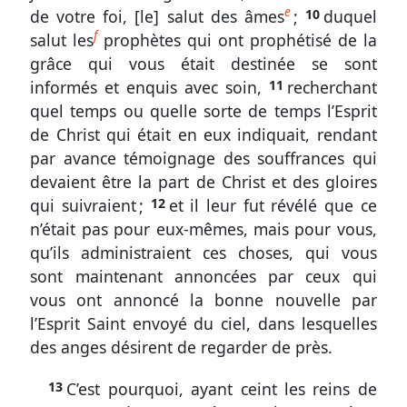
Pierre
e
de votre foi, [le] salut des âmes
;
10
duquel
f
salut les
prophètes qui ont prophétisé de la
1.
grâce qui vous était destinée se sont
1-
informés et enquis avec soin,
11
recherchant
5
quel temps ou quelle sorte de temps l’Esprit
Le
de Christ qui était en eux indiquait, rendant
chemin
par avance témoignage des souffrances qui
de
devaient être la part de Christ et des gloires
la
qui suivraient ;
12
et il leur fut révélé que ce
foi
n’était pas pour eux-mêmes, mais pour vous,
dans
qu’ils administraient ces choses, qui vous
la
sont maintenant annoncées par ceux qui
sainteté
vous ont annoncé la bonne nouvelle par
et
l’amour
l’Esprit Saint envoyé du ciel, dans lesquelles
mutuel
des anges désirent de regarder de près.
1
13
C’est pourquoi, ayant ceint les reins de
Pierre