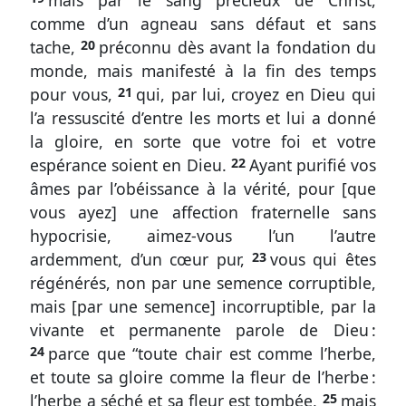
mais par le sang précieux de Christ,
1.
comme d’un agneau sans défaut et sans
13-
tache,
20
préconnu dès avant la fondation du
21
monde, mais manifesté à la fin des temps
Le
pour vous,
21
qui, par lui, croyez en Dieu qui
chemin
l’a ressuscité d’entre les morts et lui a donné
de
la gloire, en sorte que votre foi et votre
la
espérance soient en Dieu.
22
Ayant purifié vos
foi
âmes par l’obéissance à la vérité, pour [que
dans
vous ayez] une affection fraternelle sans
la
hypocrisie, aimez-vous l’un l’autre
sainteté
ardemment, d’un cœur pur,
23
vous qui êtes
et
régénérés, non par une semence corruptible,
l’amour
mais [par une semence] incorruptible, par la
mutuel
vivante et permanente parole de Dieu :
1
24
parce que “toute chair est comme l’herbe,
Pierre
et toute sa gloire comme la fleur de l’herbe :
1.
l’herbe a séché et sa fleur est tombée,
25
mais