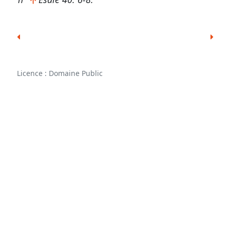
Outils
généraux
Signes
&
Licence : Domaine Public
Abréviations
Écarts
de
numérotation
Autres
supports
Exemplaire