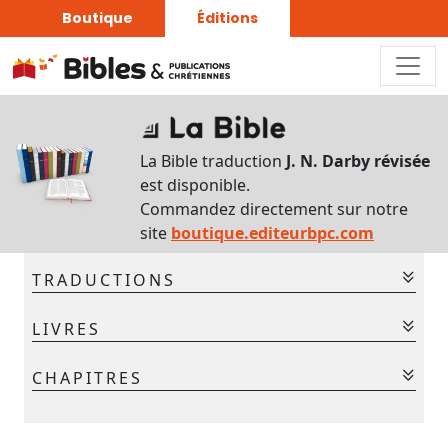
Boutique
Éditions
Sur
ce
La Bible traduction
J. N. Darby révisée
chapitre
est disponible.
Interlinéaire
Commandez directement sur notre
du
site
boutique.editeurbpc.com
chapitre
TRADUCTIONS
Français-
Grec
La Bible - Traduction J. N. Darby
LIVRES
La Bible - Traduction J. N. Darby révisée
Commentaires
Ancien Testament
CHAPITRES
bibliques
Gen.
Ex.
Lév.
Nom.
Deut.
Jos.
Jug.
Chaque
1
2
3
4
5
jour
Ruth
1 Sam.
2 Sam.
1 Rois
2 Rois
1 Chr.
2 Chr.