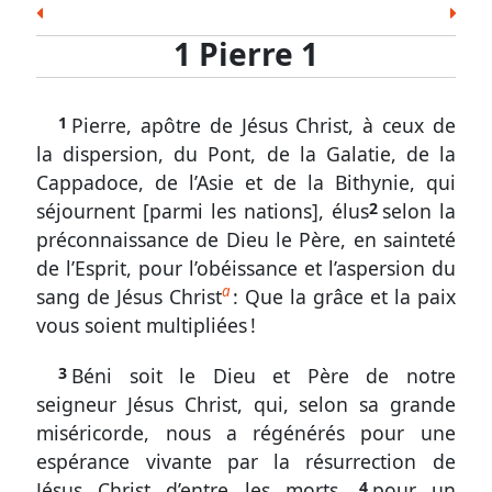
les
Esd.
Néh.
Est.
Job
Ps.
Prov.
Ecc.
Écritures
1 Pierre 1
Cant.
És.
Jér.
Lam.
Ézé.
Dan.
Osée
1
Joël
Amos
Abd.
Jon.
Mich.
Nah.
Hab.
Pierre
1
Pierre, apôtre de Jésus Christ, à ceux de
Soph.
Agg.
Zach.
Mal.
1.
la dispersion, du Pont, de la Galatie, de la
1
Nouveau Testament
Cappadoce, de l’Asie et de la Bithynie, qui
à
Matt.
Marc
Luc
Jean
Act.
Rom.
1 Cor.
séjournent [parmi les nations], élus
2
selon la
12
2 Cor.
Gal.
Éph.
Phil.
Col.
1 Thes.
2 Thes.
préconnaissance de Dieu le Père, en sainteté
de l’Esprit, pour l’obéissance et l’aspersion du
Privilège
1 Tim.
2 Tim.
Tite
Phm.
Héb.
Jac.
1 Pi.
a
des
sang de Jésus Christ
: Que la grâce et la paix
2 Pi.
1 Jean
2 Jean
3 Jean
Jude
Apoc.
élus
vous soient multipliées !
de
Dieu
3
Béni soit le Dieu et Père de notre
seigneur Jésus Christ, qui, selon sa grande
1
miséricorde, nous a régénérés pour une
Pierre
espérance vivante par la résurrection de
1.
Jésus Christ d’entre les morts,
4
pour un