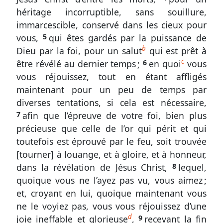
13
héritage incorruptible, sans souillure,
à
immarcescible, conservé dans les cieux pour
vous,
5
qui êtes gardés par la puissance de
25
b
Dieu par la foi, pour un salut
qui est prêt à
Rachetés
c
être révélé au dernier temps ;
6
en quoi
vous
par
vous réjouissez, tout en étant affligés
Son
maintenant pour un peu de temps par
sang
diverses tentations, si cela est nécessaire,
pour
7
afin que l’épreuve de votre foi, bien plus
mener
une
précieuse que celle de l’or qui périt et qui
vie
toutefois est éprouvé par le feu, soit trouvée
sainte
[tourner] à louange, et à gloire, et à honneur,
dans la révélation de Jésus Christ,
8
lequel,
Sondez
quoique vous ne l’ayez pas vu, vous aimez ;
les
et, croyant en lui, quoique maintenant vous
Écritures
ne le voyiez pas, vous vous réjouissez d’une
1
d
joie ineffable et glorieuse
,
9
recevant la fin