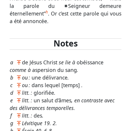
la parole du
✷
Seigneur demeure
22
h
éternellement”
. Or c’est cette parole qui vous
-
a été annoncée.
2.
3
Notes
Le
chemin
de
a
de Jésus Christ
se lie à
obéissance
la
comme à
aspersion du sang
.
foi
b
ou :
une délivrance
.
dans
la
c
ou :
dans lequel [temps]
.
sainteté
d
litt. :
glorifiée
.
et
e
litt. :
un salut d’âmes
, en contraste avec
l’amour
des délivrances temporelles.
mutuel
f
litt. :
des
.
g
Lévitique 19. 2
.
h
Ésaïe 40. 6-8
.