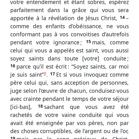
votre entendement et étant sobres, espérez
1.
parfaitement dans la grâce qui vous sera
6-
apportée à la révélation de Jésus Christ,
14
–
comme des enfants d’obéissance, ne vous
12
conformant pas à vos convoitises d’autrefois
Le
pendant votre ignorance ;
15
mais, comme
chemin
celui qui vous a appelés est saint, vous aussi
de
soyez saints dans toute [votre] conduite ;
la
16
parce qu’il est écrit : “Soyez saints, car moi
foi
g
je suis saint”
.
17
Et si vous invoquez comme
dans
la
père celui qui, sans acception de personnes,
sainteté
juge selon l’œuvre de chacun, conduisez-vous
et
avec crainte pendant le temps de votre séjour
l’amour
[ici-bas],
18
sachant que vous avez été
mutuel
rachetés de votre vaine conduite qui vous
avait été enseignée par vos pères, non par
1
des choses corruptibles, de l’argent ou de l’or,
Pierre
19