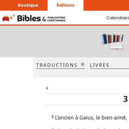
Boutique
Éditions
Calendrier
La Bonne Semence
Le Seigneur est proche
TRADUCTIONS
LIVRES
Ancien Testament
La Bible - Traduction J. N.
Darby
Gen.
Ex.
La Bible - Traduction J. N.
Ruth
1 Sam.
3
Darby révisée
Esd.
Néh.
Cant.
És.
1
L’an
cien
à
Ga
ïu
s
, le bien-
ai
mé
,
Joël
Amos