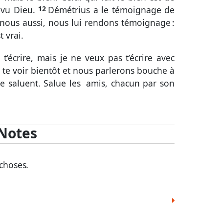
vu Dieu.
12
Dé
mé
triu
s
a le
té
moi
gna
ge
de
 nou
s
au
ssi
, nou
s
lui
ren
don
s
té
moi
gna
ge
:
t vrai.
à
t’é
cri
r
e
, mai
s
je ne veu
x
pa
s
t’é
cri
r
e
a
vec
te voir
bien
tô
t
et nou
s
par
le
ron
s
bou
che
à
te
sa
lue
nt
.
Sa
lu
e
les
⁀
a
mi
s
,
cha
cun
par son
Notes
cho
se
s
.