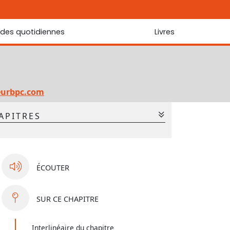
udes quotidiennes
Livres
r les Écritures
Nouveautés
 Écritures
La foi... d'une génération à l'autre ?
Commentaire sur le Cantique des cantiques
eurbpc.com
Les portes de Jérusalem
APITRES
Bibliothèque
ÉCOUTER
SUR
CE CHAPITRE
Interlinéaire du chapitre