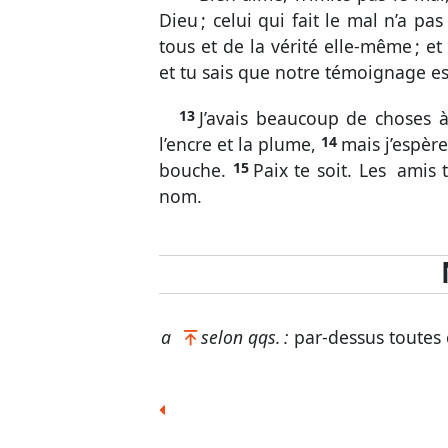
Dieu ;
ce
lui
qui fai
t
le mal n’a pa
s
tous et de la
vé
ri
té
elle-
mê
me
; et
et tu sai
s
que
no
tre
té
moi
gna
ge
es
13
J’a
vai
s
beau
cou
p
de
cho
se
s
l’en
cre
et la
plu
me
,
14
mai
s
j’es
pè
re
bou
che
.
15
Pai
x
te soi
t
. Les
⁀
a
mi
s
nom.
a
se
lon
qqs. :
par-
de
ssu
s
tou
te
s