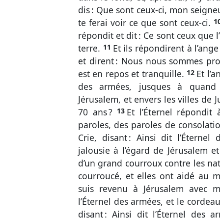
dis : Que sont ceux-ci, mon seigneur
te ferai voir ce que sont ceux-ci.
1
répondit et dit : Ce sont ceux que
terre.
11
Et ils répondirent à l’ange
et dirent : Nous nous sommes prome
est en repos et tranquille.
12
Et l’a
des armées, jusques à quand n
Jérusalem, et envers les villes de 
70 ans ?
13
Et l’Éternel répondit
paroles, des paroles de consolati
Crie, disant : Ainsi dit l’Éterne
jalousie à l’égard de Jérusalem et
d’un grand courroux contre les nati
courroucé, et elles ont aidé au 
suis revenu à Jérusalem avec mi
l’Éternel des armées, et le cordea
disant : Ainsi dit l’Éternel des 