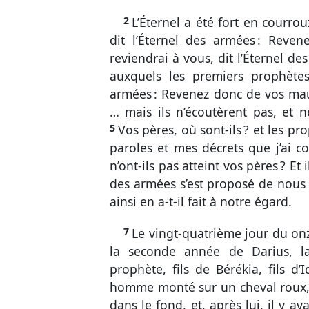
Soph.
Agg.
2
L’Éternel a été fort en courro
Nouveau Testame
dit l’Éternel des armées : Reven
Matt.
Marc
reviendrai à vous, dit l’Éternel d
auxquels les premiers prophètes o
2 Cor.
Gal.
armées : Revenez donc de vos mauv
1 Tim.
2 Tim.
… mais ils n’écoutèrent pas, et ne
2 Pi.
1 Jean
5
Vos pères, où sont-ils ? et les pr
paroles et mes décrets que j’ai 
n’ont-ils pas atteint vos pères ? Et
des armées s’est proposé de nous f
ainsi en a-t-il fait à notre égard.
7
Le vingt-quatrième jour du on
la seconde année de Darius, la
prophète, fils de Bérékia, fils d’
homme monté sur un cheval roux, et
dans le fond, et, après lui, il y a