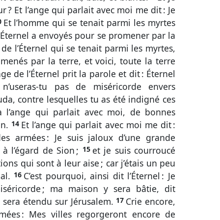
 ? Et l’ange qui parlait avec moi me dit : Je
0
Et l’homme qui se tenait parmi les myrtes
 l’Éternel a envoyés pour se promener par la
 de l’Éternel qui se tenait parmi les myrtes,
nés par la terre, et voici, toute la terre
nge de l’Éternel prit la parole et dit : Éternel
’useras-tu pas de miséricorde envers
Juda, contre lesquelles tu as été indigné ces
 à l’ange qui parlait avec moi, de bonnes
on.
14
Et l’ange qui parlait avec moi me dit :
l des armées : Je suis jaloux d’une grande
 à l’égard de Sion ;
15
et je suis courroucé
ons qui sont à leur aise ; car j’étais un peu
mal.
16
C’est pourquoi, ainsi dit l’Éternel : Je
séricorde ; ma maison y sera bâtie, dit
u sera étendu sur Jérusalem.
17
Crie encore,
armées : Mes villes regorgeront encore de