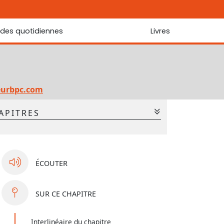
udes quotidiennes
Livres
r les Écritures
Nouveautés
 Écritures
La foi... d'une génération à l'autre ?
Commentaire sur le Cantique des cantiques
eurbpc.com
Les portes de Jérusalem
APITRES
Bibliothèque
2
3
4
5
6
7
9
10
11
12
13
14
ÉCOUTER
SUR
CE CHAPITRE
Interlinéaire du chapitre