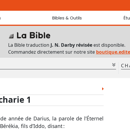
s
Bibles & Outils
Ét
Bibles
Chaque jou
Sondez les
Traduction J. N. Darby révisée
La Bible traduction
J. N. Darby révisée
est disponible.
Traduction J. N. Darby
Commandez directement sur notre site
boutique.edit
Ancien Testament interlinéaire
Nouveau Testament interlinéaire
CH
Outils
Dictionnaire français du Nouveau Testament
1
Lexique grec du Nouveau Testament
Lév.
Nom.
Deut.
Jos.
Jug.
8
Questionnaire de connaissances du Nouveau Testament
2 Sam.
1 Rois
2 Rois
1 Chr.
2 Chr.
charie 1
Téléchargements
Est.
Job
Ps.
Prov.
Ecc.
Jér.
Lam.
Ézé.
Dan.
Osée
de année de Darius, la parole de l’Éternel
Abd.
Jon.
Mich.
Nah.
Hab.
Bérékia, fils d’Iddo, disant :