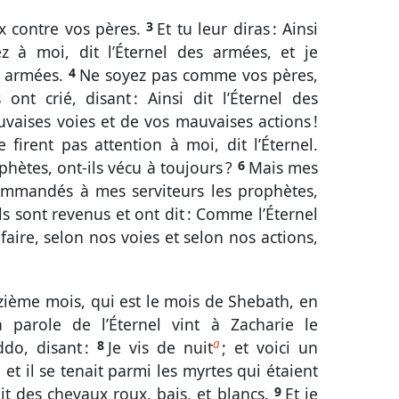
Zach.
Mal.
ux contre vos pères.
3
Et tu leur diras : Ainsi
nt
ez à moi, dit l’Éternel des armées, et je
Luc
Jean
Act.
Rom.
1 Cor.
es armées.
4
Ne soyez pas comme vos pères,
nt crié, disant : Ainsi dit l’Éternel des
Éph.
Phil.
Col.
1 Thes.
2 Thes.
aises voies et de vos mauvaises actions !
Tite
Phm.
Héb.
Jac.
1 Pi.
 firent pas attention à moi, dit l’Éternel.
2 Jean
3 Jean
Jude
Apoc.
ophètes, ont-ils vécu à toujours ?
6
Mais mes
commandés à mes serviteurs les prophètes,
 ils sont revenus et ont dit : Comme l’Éternel
aire, selon nos voies et selon nos actions,
zième mois, qui est le mois de Shebath, en
 parole de l’Éternel vint à Zacharie le
a
Iddo, disant :
8
Je vis de nuit
; et voici un
 il se tenait parmi les myrtes qui étaient
vait des chevaux roux, bais, et blancs.
9
Et je