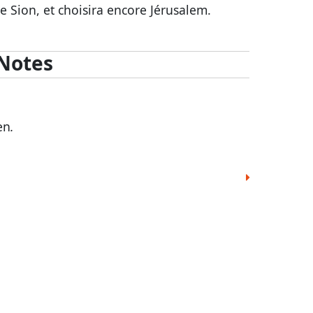
re Sion, et choisira encore Jérusalem.
Notes
en
.