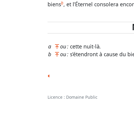
b
biens
, et l’Éternel consolera enco
a
ou :
cette nuit-là
.
b
ou :
s’étendront à cause du bi
Licence : Domaine Public