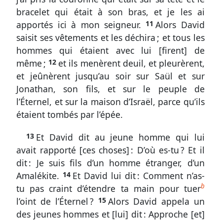
du
bracelet qui était à son bras, et je les ai
royaume
apportés ici à mon seigneur.
11
Alors David
de
saisit ses vêtements et les déchira ; et tous les
David
hommes qui étaient avec lui [firent] de
même ;
12
et ils menèrent deuil, et pleurèrent,
et jeûnèrent jusqu’au soir sur Saül et sur
Jonathan, son fils, et sur le peuple de
Outils
l’Éternel, et sur la maison d’Israël, parce qu’ils
généraux
étaient tombés par l’épée.
Signes
13
Et David dit au jeune homme qui lui
&
avait rapporté [ces choses] : D’où es-tu ? Et il
Abréviations
dit : Je suis fils d’un homme étranger, d’un
Amalékite.
14
Et David lui dit : Comment n’as-
Écarts
b
tu pas craint d’étendre ta main pour tuer
de
l’oint de l’Éternel ?
15
Alors David appela un
numérotation
des jeunes hommes et [lui] dit : Approche [et]