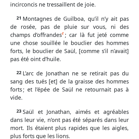
incirconcis ne tressaillent de joie.
21
Montagnes de Guilboa, qu’il n’y ait pas
Participer
de rosée, pas de pluie sur vous, ni des
e
aux
champs d’offrandes
; car là fut jeté comme
une chose souillée le bouclier des hommes
coûts
forts, le bouclier de Saül, [comme s’il n’avait]
du
pas été oint d’huile.
site
22
L’arc de Jonathan ne se retirait pas du
sang des tués [et] de la graisse des hommes
forts ; et l’épée de Saül ne retournait pas à
vide.
23
Saül et Jonathan, aimés et agréables
dans leur vie, n’ont pas été séparés dans leur
mort. Ils étaient plus rapides que les aigles,
plus forts que les lions.