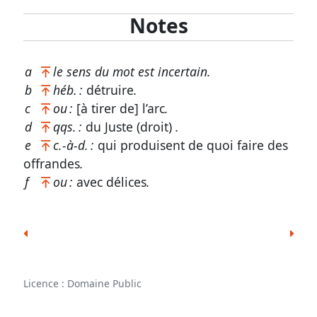
Notes
a
le sens du mot est incertain.
b
héb. :
détruire
.
c
ou :
[à tirer de] l’arc
.
d
qqs. :
du Juste (droit)
.
e
c.-à-d. :
qui produisent de quoi faire des
offrandes
.
f
ou :
avec délices
.
Licence : Domaine Public