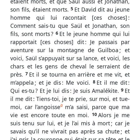
étaient morts, et que Saül aussi et Jonathan,
1.
son fils, étaient morts.
5
Et David dit au jeune
17
homme qui lui racontait [ces choses] :
à
Comment sais-tu que Saül et Jonathan, son
27
fils, sont morts ?
6
Et le jeune homme qui lui
rapportait [ces choses] dit : Je passais par
Le
aventure sur la montagne de Guilboa ; et
chant
de
voici, Saül s’appuyait sur sa lance, et voici, les
l’Arc
chars et les gens de cheval le serraient de
près.
7
Et il se tourna en arrière et me vit, et
Sondez
m’appela ; et je dis : Me voici.
8
Et il me dit :
les
Qui es-tu ? Et je lui dis : Je suis Amalékite.
9
Et
Écritures
il me dit : Tiens-toi, je te prie, sur moi, et tue-
2
a
moi, car l’angoisse
m’a saisi, parce que ma
Samuel
vie est encore toute en moi.
10
Alors je me
suis tenu sur lui, et je l’ai mis à mort ; car je
1
savais qu’il ne vivrait pas après sa chute ; et
L’avènement
j’ai pris la couronne qui était sur sa tête et le