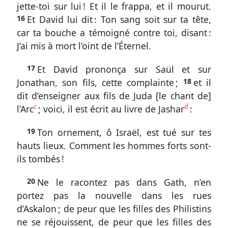
jette-toi sur lui ! Et il le frappa, et il mourut.
16
Et David lui dit : Ton sang soit sur ta tête,
car ta bouche a témoigné contre toi, disant :
Autres
J’ai mis à mort l’oint de l’Éternel.
supports
Exemplaire
17
Et David prononça sur Saül et sur
Jonathan, son fils, cette complainte ;
18
et il
papier
dit d’enseigner aux fils de Juda [le chant de]
Télécharger
c
d
l’Arc
; voici, il est écrit au livre de Jashar
:
19
Ton ornement, ô Israël, est tué sur tes
hauts lieux. Comment les hommes forts sont-
Nous
ils tombés !
contacter
20
Ne le racontez pas dans Gath, n’en
Signaler
portez pas la nouvelle dans les rues
une
d’Askalon ; de peur que les filles des Philistins
erreur
ne se réjouissent, de peur que les filles des