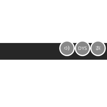
DYS
Bibles et Publications Chrétiennes
30 rue Châteauvert – CS 40335
26003 VALENCE CEDEX FRANCE
+33 (0)4 75 78 12 78
info@editeurbpc.com