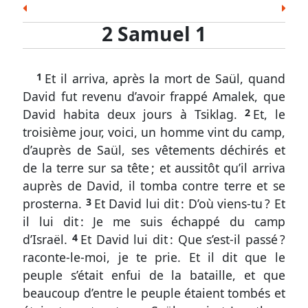
les
8
9
10
11
12
13
14
Esd.
Néh.
Est.
Job
Ps.
Prov.
Ecc.
Écritures
2 Samuel 1
15
16
17
18
19
20
21
Cant.
És.
Jér.
Lam.
Ézé.
Dan.
Osée
2
22
23
24
Joël
Amos
Abd.
Jon.
Mich.
Nah.
Hab.
Samuel
1
Et il arriva, après la mort de Saül, quand
Soph.
Agg.
Zach.
Mal.
1.
David fut revenu d’avoir frappé Amalek, que
1
Nouveau Testament
David habita deux jours à Tsiklag.
2
Et, le
à
Matt.
Marc
Luc
Jean
Act.
Rom.
1 Cor.
troisième jour, voici, un homme vint du camp,
16
2 Cor.
Gal.
Éph.
Phil.
Col.
1 Thes.
2 Thes.
d’auprès de Saül, ses vêtements déchirés et
de la terre sur sa tête ; et aussitôt qu’il arriva
David
1 Tim.
2 Tim.
Tite
Phm.
Héb.
Jac.
1 Pi.
apprend
auprès de David, il tomba contre terre et se
2 Pi.
1 Jean
2 Jean
3 Jean
Jude
Apoc.
la
prosterna.
3
Et David lui dit : D’où viens-tu ? Et
mort
il lui dit : Je me suis échappé du camp
de
d’Israël.
4
Et David lui dit : Que s’est-il passé ?
Saül
raconte-le-moi, je te prie. Et il dit que le
peuple s’était enfui de la bataille, et que
2
beaucoup d’entre le peuple étaient tombés et
Samuel