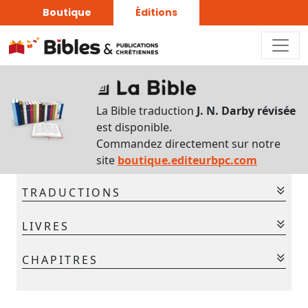
Boutique
Éditions
Sur
ce
La Bible traduction
J. N. Darby révisée
chapitre
est disponible.
Interlinéaire
Commandez directement sur notre
du
site
boutique.editeurbpc.com
chapitre
TRADUCTIONS
Français-
hébreu
La Bible - Traduction J. N. Darby
LIVRES
La Bible - Traduction J. N. Darby révisée
Commentaires
Ancien Testament
CHAPITRES
bibliques
Gen.
Ex.
Lév.
Nom.
Deut.
Jos.
Jug.
Chaque
1
2
3
4
5
6
7
jour
Ruth
1 Sam.
2 Sam.
1 Rois
2 Rois
1 Chr.
2 Chr.