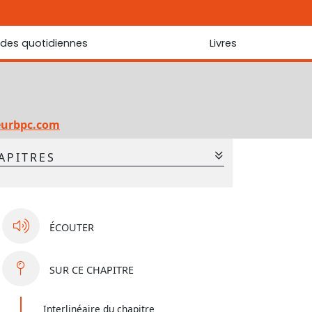
udes quotidiennes
Livres
r les Écritures
Nouveautés
 Écritures
La foi... d'une génération à l'autre ?
Commentaire sur le Cantique des cantiques
eurbpc.com
Les portes de Jérusalem
APITRES
Bibliothèque
2
3
4
5
6
7
9
10
11
12
13
ÉCOUTER
SUR
CE CHAPITRE
Interlinéaire du chapitre