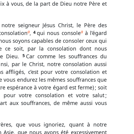
ix à vous, de la part de Dieu notre Père et
Zach.
Mal.
nt
Luc
Jean
Act.
Rom.
1 Cor.
 notre seigneur Jésus Christ, le Père des
a
a
consolation
,
4
qui nous console
à l’égard
Éph.
Phil.
Col.
1 Thes.
2 Thes.
e nous soyons capables de consoler ceux qui
Tite
Phm.
Héb.
Jac.
1 Pi.
e ce soit, par la consolation dont nous
2 Jean
3 Jean
Jude
Apoc.
de Dieu.
5
Car comme les souffrances du
si, par le Christ, notre consolation aussi
 affligés, c’est pour votre consolation et
que vous endurez les mêmes souffrances que
re espérance à votre égard est ferme) ; soit
 pour votre consolation et votre salut ;
art aux souffrances, de même aussi vous
ères, que vous ignoriez, quant à notre
 en Asie, que nous avons été excessivement