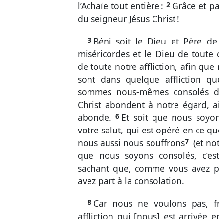
l’Achaïe tout entière :
2
Grâce et pa
Soph.
Agg.
du seigneur Jésus Christ !
Nouveau Testame
Matt.
Marc
3
Béni soit le Dieu et Père de
miséricordes et le Dieu de toute 
2 Cor.
Gal.
de toute notre affliction, afin qu
1 Tim.
2 Tim.
sont dans quelque affliction qu
2 Pi.
1 Jean
sommes nous-mêmes consolés 
Christ abondent à notre égard, ain
abonde.
6
Et soit que nous soyons
votre salut, qui est opéré en ce 
nous aussi nous souffrons
7
(et not
que nous soyons consolés, c’est
sachant que, comme vous avez p
avez part à la consolation.
8
Car nous ne voulons pas, fr
affliction qui [nous] est arrivée