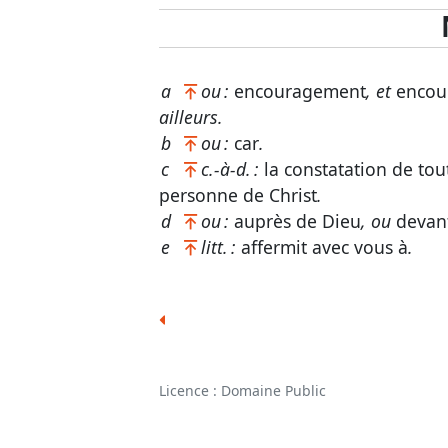
a
ou :
encouragement
, et
encou
ailleurs.
b
ou :
car
.
c
c.-à-d. :
la constatation de tout
personne de Christ
.
d
ou :
auprès de Dieu
, ou
devant
e
litt. :
affermit avec vous à
.
Licence : Domaine Public