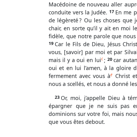
Macédoine de nouveau aller auprès
conduite vers la Judée.
17
En me pr
de légèreté ? Ou les choses que 
chair, en sorte qu’il y ait en moi l
fidèle, que notre parole que nous 
19
Car le Fils de Dieu, Jésus Chri
vous, [savoir] par moi et par Silv
c
mais il y a oui en lui
;
20
car autan
oui et en lui l’amen, à la gloire
e
fermement avec vous à
Christ et
nous a scellés, et nous a donné les
23
Or, moi, j’appelle Dieu à t
épargner que je ne suis pas e
dominions sur votre foi, mais nous 
que vous êtes debout.