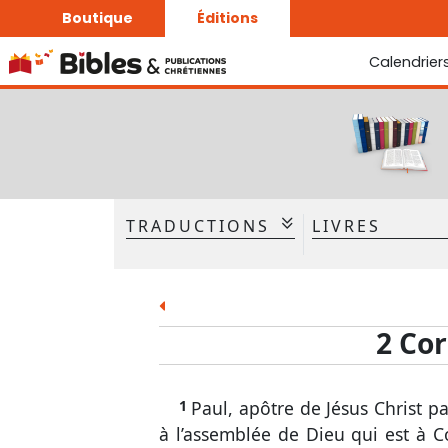
Boutique
Éditions
Calendrier
La Bonne Semence
Le Seigneur est proche
TRADUCTIONS
LIVRES
Ancien Testament
La Bible - Traduction J. N.
Darby
Gen.
Ex.
La Bible - Traduction J. N.
Ruth
1 Sam.
2 Cor
Darby révisée
Esd.
Néh.
Cant.
És.
1
Paul, apôtre de Jésus Christ pa
Joël
Amos
à l’assemblée de Dieu qui est à Co