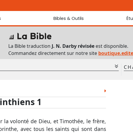
s
Bibles & Outils
Ét
Bibles
Chaque jou
Sondez les
Traduction J. N. Darby révisée
La Bible traduction
J. N. Darby révisée
est disponible.
Traduction J. N. Darby
Commandez directement sur notre site
boutique.edit
Ancien Testament interlinéaire
Nouveau Testament interlinéaire
CH
Outils
Dictionnaire français du Nouveau Testament
1
Lexique grec du Nouveau Testament
Lév.
Nom.
Deut.
Jos.
Jug.
8
Questionnaire de connaissances du Nouveau Testament
2 Sam.
1 Rois
2 Rois
1 Chr.
2 Chr.
inthiens 1
Téléchargements
Est.
Job
Ps.
Prov.
Ecc.
Jér.
Lam.
Ézé.
Dan.
Osée
r la volonté de Dieu, et Timothée, le frère,
Abd.
Jon.
Mich.
Nah.
Hab.
rinthe, avec tous les saints qui sont dans