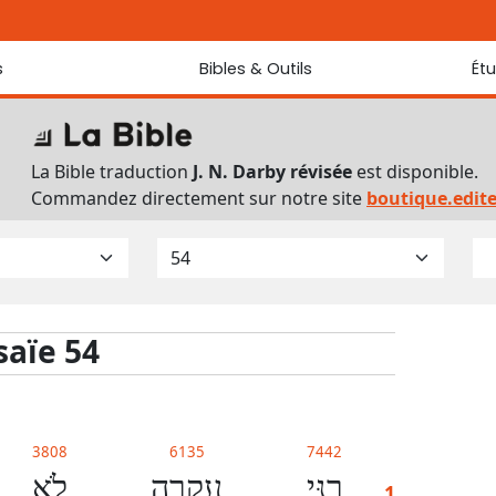
s
Bibles & Outils
Ét
Bibles
Chaque jou
Sondez les
Traduction J. N. Darby révisée
La Bible traduction
J. N. Darby révisée
est disponible.
Traduction J. N. Darby
Commandez directement sur notre site
boutique.edit
Ancien Testament interlinéaire
Nouveau Testament interlinéaire
Outils
Dictionnaire français du Nouveau Testament
Lexique grec du Nouveau Testament
saïe 54
Questionnaire de connaissances du Nouveau Testament
Téléchargements
3808
6135
7442
רָנִּ֥י
עֲקָרָ֖ה
לֹ֣א
1