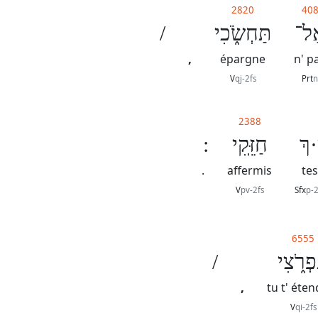
2820
40
/
תַּחְשֹׂ֑כִי
ַל־
,
épargne
n' p
V
qj-2fs
Prt
n
2388
·ךְ
חַזֵּֽקִי
.
affermis
tes
V
pv-2fs
Sfx
p-2
6555
/
פְרֹ֑צִי
,
tu t' éte
V
qi-2fs