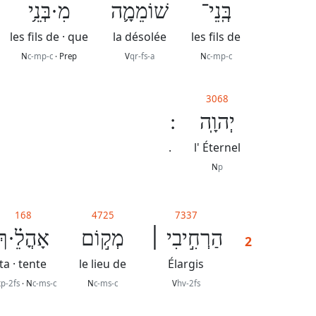
בְּֽנֵי־
שׁוֹמֵמָ֛ה
מִ·בְּנֵ֥י
les fils de · que
la désolée
les fils de
N
c-mp-c
· Prep
V
qr-fs-a
N
c-mp-c
3068
יְהוָֽה
.
l' Éternel
N
p
168
4725
7337
הַרְחִ֣יבִי ׀
מְק֣וֹם
אָהֳלֵ֗·ךְ
2
ta · tente
le lieu de
Élargis
x
p-2fs
· N
c-ms-c
N
c-ms-c
V
hv-2fs