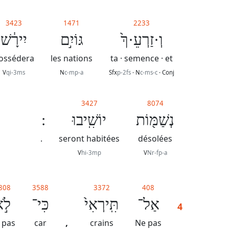
3423
1471
2233
וְ·זַרְעֵ·ךְ֙
גּוֹיִ֣ם
יִירָ֔שׁ
ossédera
les nations
ta · semence · et
V
qi-3ms
N
c-mp-a
Sfx
p-2fs
· N
c-ms-c
· Conj
3427
8074
נְשַׁמּ֖וֹת
יוֹשִֽׁיבוּ
.
seront habitées
désolées
V
hi-3mp
V
Nr-fp-a
808
3588
3372
408
אַל־
תִּֽירְאִי֙
כִּי־
לֹ֣
4
,
 pas
car
crains
Ne pas