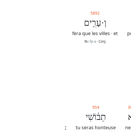
5892
וְ·עָרִ֥ים
fera que les villes · et
p
N
c-fp-a
· Conj
954
3
א
תֵב֔וֹשִׁי
;
tu seras honteuse
ne