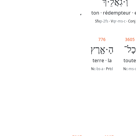
וְ·גֹֽאֲלֵ·ךְ֙
,
ton · rédempteur · 
Sfx
p-2fs
· V
qr-ms-c
· Conj
776
3605
כָל־
הָ·אָ֖רֶץ
terre · la
toute
N
c-bs-a
· Prt
d
N
c-ms-