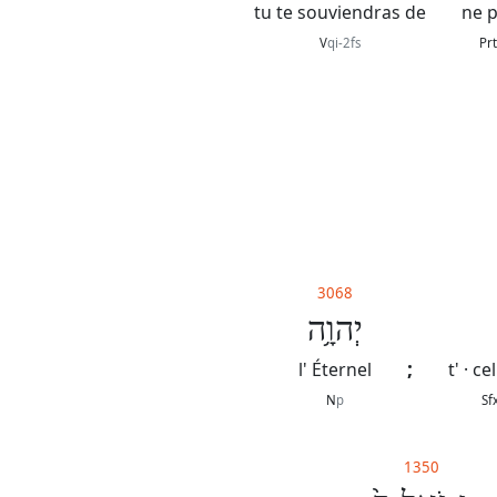
tu te souviendras de
ne p
V
qi-2fs
Prt
3068
יְהוָ֥ה
;
l' Éternel
t' · ce
N
p
Sf
1350