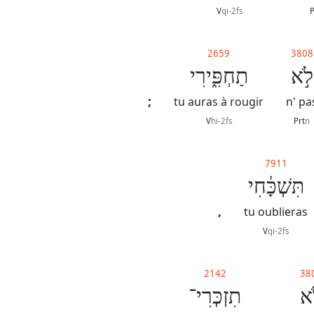
V
qi-2fs
P
2659
3808
לֹ֣א
תַחְפִּ֑ירִי
;
tu auras à rougir
n' pa
V
hi-2fs
Prt
n
7911
תִּשְׁכָּ֔חִי
,
tu oublieras
V
qi-2fs
2142
38
֥א
תִזְכְּרִי־