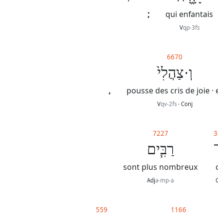
;
qui enfantais
V
qp-3fs
6670
וְ·צַהֲלִי֙
,
pousse des cris de joie · 
V
qv-2fs
· Conj
7227
3
־
רַבִּ֧ים
sont plus nombreux
Adj
a-mp-a
559
1166