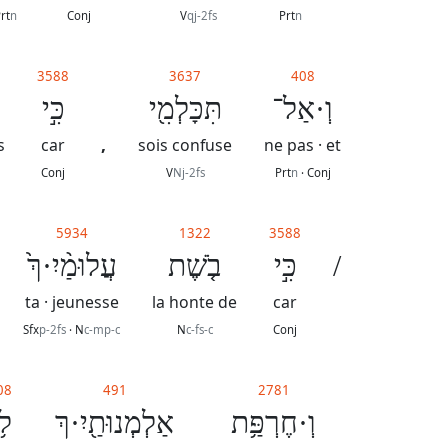
rt
n
Conj
V
qj-2fs
Prt
n
3588
3637
408
וְ·אַל־
תִּכָּלְמִ֖י
כִּ֣י
,
s
car
sois confuse
ne pas · et
Conj
V
Nj-2fs
Prt
n
· Conj
5934
1322
3588
עֲלוּמַ֨יִ·ךְ֙
בֹ֤שֶׁת
כִּ֣י
/
ta · jeunesse
la honte de
car
Sfx
p-2fs
· N
c-mp-c
N
c-fs-c
Conj
08
491
2781
וְ·חֶרְפַּ֥ת
אַלְמְנוּתַ֖יִ·ךְ
לֹ