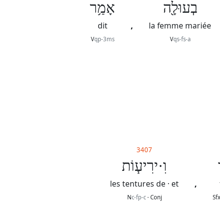
בְעוּלָ֖ה
אָמַ֥ר
,
dit
la femme mariée
V
qp-3ms
V
qs-fs-a
3407
וִ·ירִיע֧וֹת
,
les tentures de · et
N
c-fp-c
· Conj
Sf