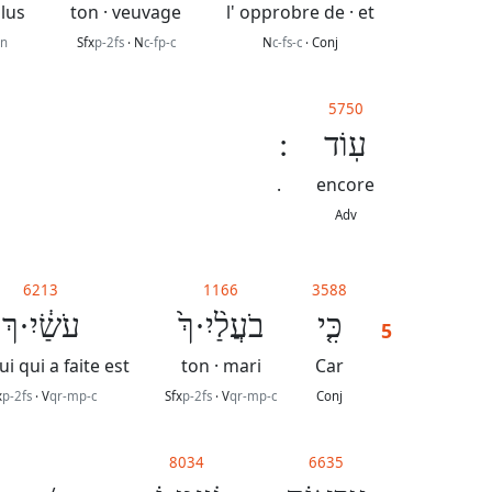
lus
ton · veuvage
l' opprobre de · et
n
Sfx
p-2fs
· N
c-fp-c
N
c-fs-c
· Conj
5750
עֽוֹד
.
encore
Adv
6213
1166
3588
כִּ֤י
בֹעֲלַ֨יִ·ךְ֙
עֹשַׂ֔יִ·ךְ
5
lui qui a faite est
ton · mari
Car
x
p-2fs
· V
qr-mp-c
Sfx
p-2fs
· V
qr-mp-c
Conj
8034
6635