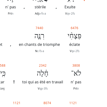
,
,
n' pas
stérile
Exulte
Prt
n
Adj
a-fs-a
V
qv-2fs
7440
6476
פִּצְחִ֨י
רִנָּ֤ה
,
et
en chants de triomphe
éclate
N
c-fs-a
V
qv-2fs
588
2342
3808
לֹא־
חָ֔לָה
כִּֽי
!
car
toi qui as été en travail
n' pas
Conj
V
qp-3fs
Prt
n
1121
8074
1121