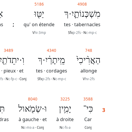
8
5186
4908
מִשְׁכְּנוֹתַ֛יִ·ךְ
יַטּ֖וּ
א
;
as
qu' on étende
tes · tabernacles
V
hi-3mp
Sfx
p-2fs
· N
c-mp-c
3489
4340
748
הַאֲרִ֨יכִי֙
מֵֽיתָרַ֔יִ·ךְ
וִ·יתֵדֹתַ֖יִ
 · pieux · et
tes · cordages
allonge
fs
· N
c-fp-c
· Conj
Sfx
p-2fs
· N
c-mp-c
V
hv-2fs
8040
3225
3588
כִּי־
יָמִ֥ין
וּ·שְׂמֹ֖אול
תִּ
3
ndras
à gauche · et
à droite
Car
N
c-ms-a
· Conj
N
c-fs-a
Conj