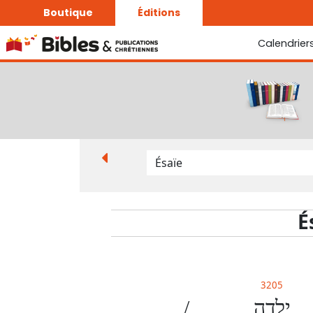
Boutique
Éditions
Calendrier
La Bonne Semence
Le Seigneur est proche
É
3205
/
יָלָ֑דָה