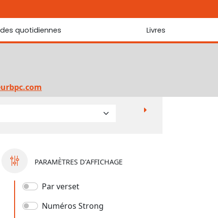
udes quotidiennes
Livres
r les Écritures
Nouveautés
 Écritures
La foi... d'une génération à l'autre ?
Commentaire sur le Cantique des cantiques
eurbpc.com
Les portes de Jérusalem
Bibliothèque
PARAMÈTRES D’AFFICHAGE
Par verset
Numéros Strong