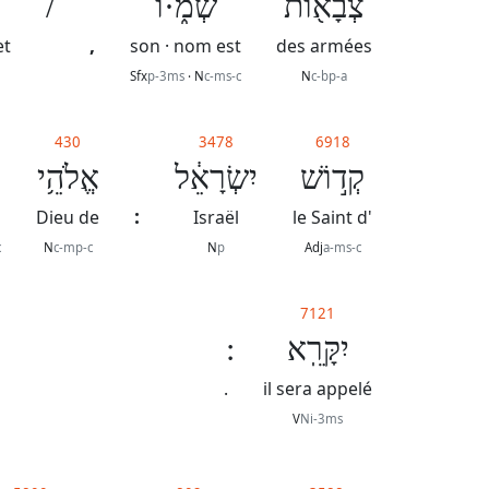
/
שְׁמ֑·וֹ
צְבָא֖וֹת
,
et
son · nom est
des armées
Sfx
p-3ms
· N
c-ms-c
N
c-bp-a
430
3478
6918
קְד֣וֹשׁ
יִשְׂרָאֵ֔ל
אֱלֹהֵ֥י
:
Dieu de
Israël
le Saint d'
c
N
c-mp-c
N
p
Adj
a-ms-c
7121
יִקָּרֵֽא
.
il sera appelé
V
Ni-3ms