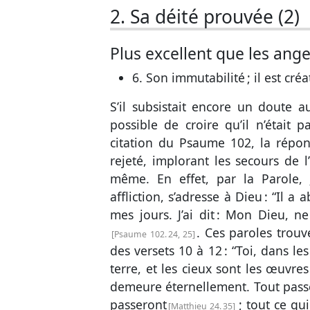
2. Sa déité prouvée (2)
Plus excellent que les ange
6. Son immutabilité ; il est créa
S’il subsistait encore un doute au
possible de croire qu’il n’était
citation du
Psaume 102
, la répo
rejeté, implorant les secours de l’
même. En effet, par la Parole
affliction, s’adresse à Dieu : “Il 
mes jours. J’ai dit : Mon Dieu, n
. Ces paroles trou
Psaume 102. 24, 25
des
versets 10 à 12
: “Toi, dans l
terre, et les cieux sont les œuvre
demeure éternellement. Tout passe 
passeront
; tout ce qui
Matthieu 24. 35