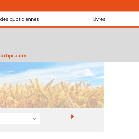
udes quotidiennes
Livres
r les Écritures
Nouveautés
 Écritures
La foi... d'une génération à l'autre ?
Commentaire sur le Cantique des cantiques
eurbpc.com
Les portes de Jérusalem
Bibliothèque