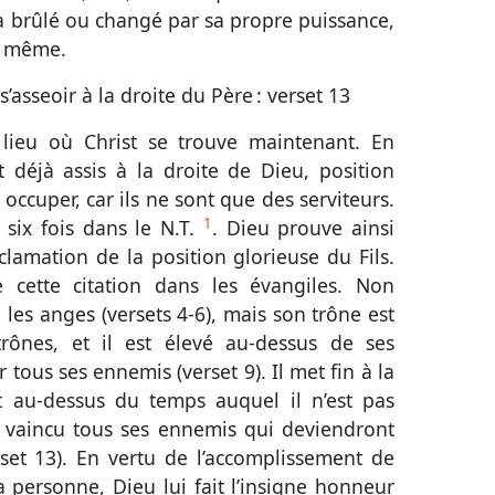
a brûlé ou changé par sa propre puissance,
e même.
 s’asseoir à la droite du Père :
verset 13
 lieu où Christ se trouve maintenant. En
t déjà assis à la droite de Dieu, position
occuper, car ils ne sont que des serviteurs.
1
 six fois dans le N.T.
. Dieu prouve ainsi
oclamation de la position glorieuse du Fils.
 cette citation dans les évangiles. Non
 les anges (
versets 4-6
), mais son trône est
trônes, et il est élevé au-dessus de ses
r tous ses ennemis (
verset 9
). Il met fin à la
st au-dessus du temps auquel il n’est pas
 a vaincu tous ses ennemis qui deviendront
set 13
). En vertu de l’accomplissement de
 personne, Dieu lui fait l’insigne honneur