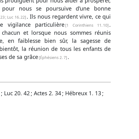
us prodiguent pour nous aider à prospérer,
 pour nous se poursuive d’une bonne
. Ils nous regardent vivre, ce qui
,
23
;
Luc 16. 22
 vigilance particulière
.
1 Corinthiens 11. 10
e chacun et lorsque nous sommes réunis
e, en faiblesse bien sûr, la sagesse de
bientôt, la réunion de tous les enfants de
sses de sa grâce
.
Éphésiens 2. 7
;
Luc 20. 42
;
Actes 2. 34
;
Hébreux 1. 13
;