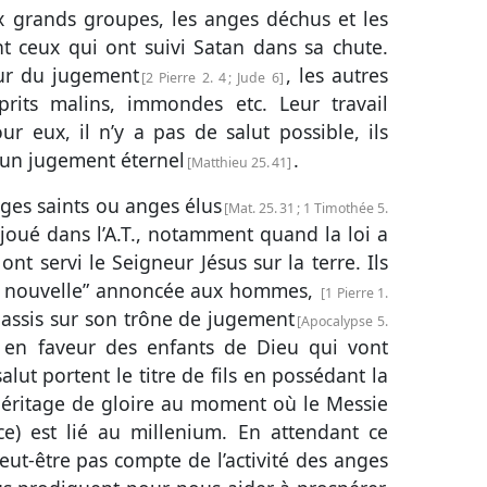
 grands groupes, les anges déchus et les
t ceux qui ont suivi Satan dans sa chute.
our du jugement
, les autres
2 Pierre 2. 4
;
Jude 6
prits malins, immondes etc. Leur travail
 eux, il n’y a pas de salut possible, ils
 un jugement éternel
.
Matthieu 25. 41
ges saints ou anges élus
Mat. 25. 31 ;
1 Timothée 5.
t joué dans l’A.T., notamment quand la loi a
ont servi le Seigneur Jésus sur la terre. Ils
e nouvelle” annoncée aux hommes,
1 Pierre 1.
 assis sur son trône de jugement
Apocalypse 5.
r en faveur des enfants de Dieu qui vont
salut portent le titre de fils en possédant la
ur héritage de gloire au moment où le Messie
nce) est lié au millenium. En attendant ce
t-être pas compte de l’activité des anges