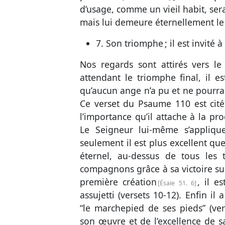
d’usage, comme un vieil habit, ser
mais lui demeure éternellement l
7. Son triomphe ; il est invité à
Nos regards sont attirés vers le
attendant le triomphe final, il es
qu’aucun ange n’a pu et ne pourra 
Ce verset du
Psaume 110
est cité
l’importance qu’il attache à la pr
Le Seigneur lui-même s’applique
seulement il est plus excellent que
éternel, au-dessus de tous les 
compagnons grâce à sa victoire su
première création
, il e
Ésaïe 51. 6
assujetti (
versets 10-12
). Enfin il
“le marchepied de ses pieds” (
ver
son œuvre et de l’excellence de sa