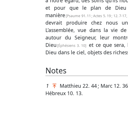
à notre égard, des soins qu’ils no
et pour que le plan de Dieu
manière
Psaume 91. 11
;
Actes 5. 19
;
12. 7-17
devrait produire chez nous une
L’assemblée, vue dans la vie d
autour du Seigneur, leur montr
Dieu
et ce que sera, 
Éphésiens 3. 10
Dieu dans le ciel, objets des riche
Notes
1
Matthieu 22. 44
;
Marc 12. 36
Hébreux 10. 13
.