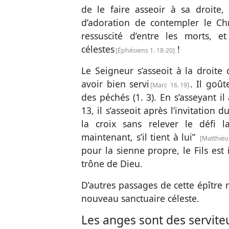
de le faire asseoir à sa droite, 
d’adoration de contempler le Chr
ressuscité d’entre les morts, e
célestes
!
Éphésiens 1. 18-20
Le Seigneur s’asseoit à la droite 
avoir bien servi
. Il goût
Marc 16. 19
des péchés (
1. 3
). En s’asseyant i
13
, il s’asseoit après l’invitation
la croix sans relever le défi l
maintenant, s’il tient à lui”
Matthieu
pour la sienne propre, le Fils est 
trône de Dieu.
D’autres passages de cette épître 
nouveau sanctuaire céleste.
Les anges sont des servite