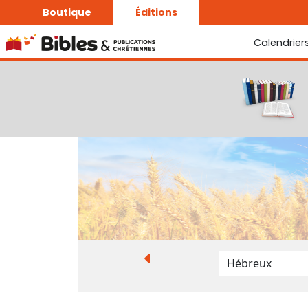
Boutique
Éditions
Calendrier
La Bonne Semence
Le Seigneur est proche