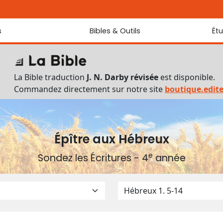
s
Bibles & Outils
Ét
Bibles
Chaque jou
Sondez les
Traduction J. N. Darby révisée
La Bible traduction
J. N. Darby révisée
est disponible.
Traduction J. N. Darby
Commandez directement sur notre site
boutique.edit
Ancien Testament interlinéaire
Nouveau Testament interlinéaire
Outils
Dictionnaire français du Nouveau Testament
Épître aux Hébreux
Lexique grec du Nouveau Testament
e
Sondez les Écritures - 4
année
Questionnaire de connaissances du Nouveau Testament
Téléchargements