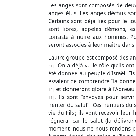
Les anges sont composés de deux
anges élus. Les anges déchus son
Certains sont déjà liés pour le j
sont libres, appelés démons, es
consiste à nuire aux hommes. Pour
seront associés à leur maître dans
L’autre groupe est composé des an
. On a déjà vu le rôle qu’ils on
21
été donnée au peuple d’Israël. Ils 
essaient de comprendre “la bonn
et donneront gloire à l’Agneau
12
. Ils sont “envoyés pour servi
11
hériter du salut”. Ces héritiers du 
vie du Fils ; ils vont recevoir le
régnera, car le salut (la délivra
moment, nous ne nous rendons peu