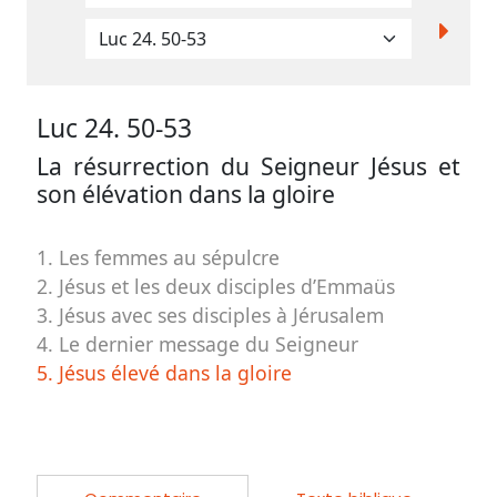
contacter
Signaler
une
erreur
Luc 24. 50-53
La résurrection du Seigneur Jésus et
son élévation dans la gloire
Participer
aux
1. Les femmes au sépulcre
2. Jésus et les deux disciples d’Emmaüs
coûts
3. Jésus avec ses disciples à Jérusalem
du
4. Le dernier message du Seigneur
site
5. Jésus élevé dans la gloire