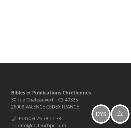
Bibles et Publications Chrétiennes
30 rue Châteauvert – CS 40335
26003 VALENCE CEDEX FRANCE
DYS
+33 (0)4 75 78 12 78
info@editeurbpc.com