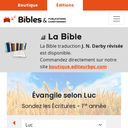
Boutique
Éditions
Plan
du
La Bible traduction
J. N. Darby révisée
livre
est disponible.
Commandez directement sur notre
Autres
site
boutique.editeurbpc.com
supports
Exemplaire
papier
Évangile selon Luc
re
Sondez les Écritures - 1
année
Nous