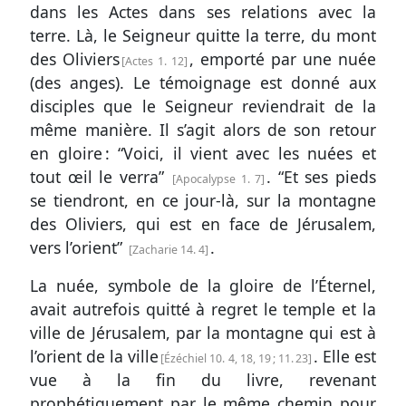
dans les Actes dans ses relations avec la
terre. Là, le Seigneur quitte la terre, du mont
des Oliviers
, emporté par une nuée
Actes 1. 12
(des anges). Le témoignage est donné aux
disciples que le Seigneur reviendrait de la
même manière. Il s’agit alors de son retour
en gloire : “Voici, il vient avec les nuées et
tout œil le verra”
. “Et ses pieds
Apocalypse 1. 7
se tiendront, en ce jour-là, sur la montagne
des Oliviers, qui est en face de Jérusalem,
vers l’orient”
.
Zacharie 14. 4
La nuée, symbole de la gloire de l’Éternel,
avait autrefois quitté à regret le temple et la
ville de Jérusalem, par la montagne qui est à
l’orient de la ville
. Elle est
Ézéchiel 10. 4, 18
, 19 ;
11. 23
vue à la fin du livre, revenant
prophétiquement par le même chemin pour