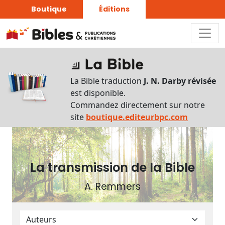
Boutique
Éditions
Plan
du
La Bible traduction
J. N. Darby révisée
livre
est disponible.
Commandez directement sur notre
Autres
site
boutique.editeurbpc.com
supports
Exemplaire
papier
La transmission de la Bible
A. Remmers
Nous