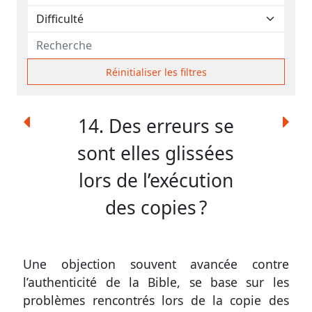
contacter
Signaler
une
erreur
Réinitialiser les filtres
14. Des erreurs se
Participer
sont elles glissées
aux
lors de l’exécution
coûts
du
des copies ?
site
Une objection souvent avancée contre
l’authenticité de la Bible, se base sur les
problèmes rencontrés lors de la copie des