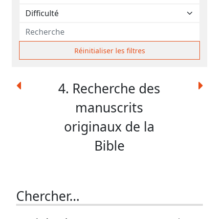
contacter
Signaler
une
erreur
Réinitialiser les filtres
4. Recherche des
Participer
manuscrits
aux
originaux de la
coûts
du
Bible
site
Chercher…