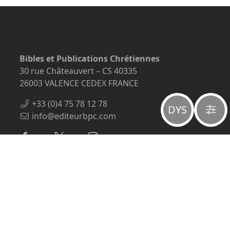
Bibles et Publications Chrétiennes
30 rue Châteauvert – CS 40335
26003 VALENCE CEDEX FRANCE
+33 (0)4 75 78 12 78
DYS
info@editeurbpc.com
À propos
Mentions légales
Politique de confidentialité
Qui sommes-nous ?
Payer une facture