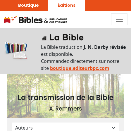
Boutique
Éditions
Plan
du
La Bible traduction
J. N. Darby révisée
livre
est disponible.
Commandez directement sur notre
Autres
site
boutique.editeurbpc.com
supports
Exemplaire
papier
La transmission de la Bible
A. Remmers
Nous