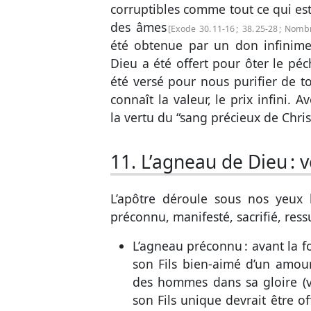
corruptibles comme tout ce qui es
des âmes
Exode 30. 11-16
;
38. 25-28
;
Nombr
été obtenue par un don infinime
Dieu a été offert pour ôter le p
été versé pour nous purifier de t
connaît la valeur, le prix infini
la vertu du “sang précieux de Christ
11. L’agneau de Dieu :
v
L’apôtre déroule sous nos yeux l
préconnu, manifesté, sacrifié, ressu
L’agneau préconnu : avant la f
son Fils bien-aimé d’un amour 
des hommes dans sa gloire (
son Fils unique devrait être of