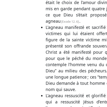
était le choix de l’amour divi
mis en garde pendant quatre jo
ce que Dieu s’était propos
agneau
.
Exode 12. 6
L’agneau manifesté et sacrifié 
victimes qui lui étaient offer
figure de la sainte victime m
présenté son offrande souver
Christ a été manifesté pour 
pour que le péché du monde 
contemple l’homme venu du ciel
Dieu” au milieu des pécheurs
une longue patience ; ces “tem
Dieu demande à tout homme de 
nom qui sauve.
L’agneau ressuscité et glorifi
qui a ressuscité Jésus d’en