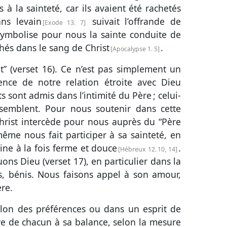
s à la sainteté, car ils avaient été rachetés
ns levain
suivait l’offrande de
Exode 13. 7
symbolise pour nous la sainte conduite de
chés dans le sang de Christ
.
Apocalypse 1. 5
t” (
verset 16
). Ce n’est pas simplement un
ence de notre relation étroite avec Dieu
ts sont admis dans l’intimité du Père ; celui-
ssemblent. Pour nous soutenir dans cette
hrist intercède pour nous auprès du “Père
même nous fait participer à sa sainteté, en
ine à la fois ferme et douce
.
Hébreux 12. 10, 14
ons Dieu (
verset 17
), en particulier dans la
és, bénis. Nous faisons appel à son amour,
re.
elon des préférences ou dans un esprit de
vre de chacun à sa balance, selon la mesure