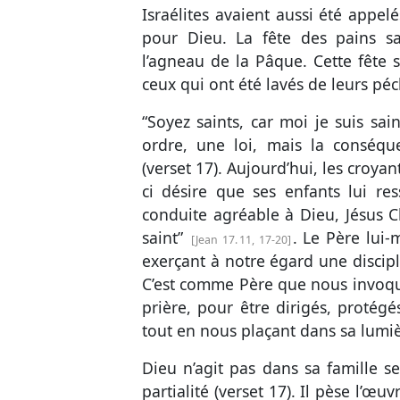
Israélites avaient aussi été appelé
pour Dieu. La fête des pains sa
l’agneau de la Pâque. Cette fête 
ceux qui ont été lavés de leurs pé
“Soyez saints, car moi je suis sain
ordre, une loi, mais la conséqu
(
verset 17
). Aujourd’hui, les croyan
ci désire que ses enfants lui re
conduite agréable à Dieu, Jésus C
saint”
. Le Père lui-
Jean 17. 11, 17
-20
exerçant à notre égard une discipl
C’est comme Père que nous invoqu
prière, pour être dirigés, protég
tout en nous plaçant dans sa lumiè
Dieu n’agit pas dans sa famille s
partialité (
verset 17
). Il pèse l’œu