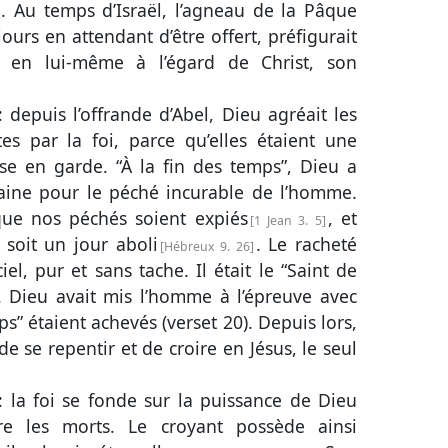
n. Au temps d’Israël, l’agneau de la Pâque
urs en attendant d’être offert, préfigurait
é en lui-même à l’égard de Christ, son
: depuis l’offrande d’Abel, Dieu agréait les
tes par la foi, parce qu’elles étaient une
ise en garde. “À la fin des temps”, Dieu a
aine pour le péché incurable de l’homme.
que nos péchés soient expiés
, et
1 Jean 3. 5
soit un jour aboli
. Le racheté
Hébreux 9. 26
, pur et sans tache. Il était le “Saint de
. Dieu avait mis l’homme à l’épreuve avec
ps” étaient achevés (
verset 20
). Depuis lors,
se repentir et de croire en Jésus, le seul
é : la foi se fonde sur la puissance de Dieu
tre les morts. Le croyant possède ainsi