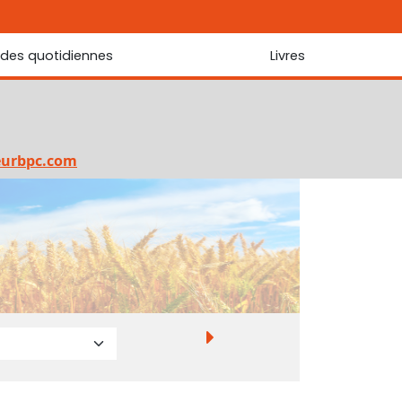
udes quotidiennes
Livres
r les Écritures
Nouveautés
 Écritures
La foi... d'une génération à l'autre ?
Commentaire sur le Cantique des cantiques
eurbpc.com
Les portes de Jérusalem
Bibliothèque