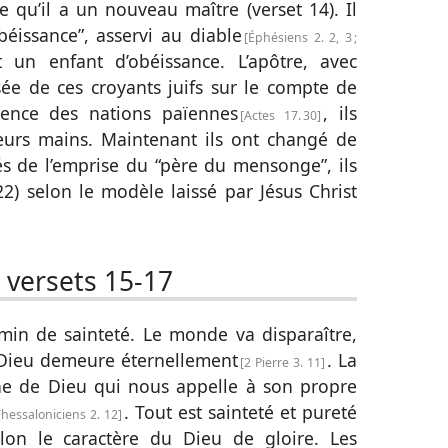
e qu’il a un nouveau maître (
verset 14
). Il
obéissance”, asservi au diable
Éphésiens 2. 2, 3
;
t un enfant d’obéissance. L’apôtre, avec
ée de ces croyants juifs sur le compte de
érence des nations païennes
, ils
Actes 17. 30
leurs mains. Maintenant ils ont changé de
és de l’emprise du “père du mensonge”, ils
22
) selon le modèle laissé par Jésus Christ
:
versets 15-17
min de sainteté. Le monde va disparaître,
 Dieu demeure éternellement
. La
2 Pierre 3. 11
ne de Dieu qui nous appelle à son propre
. Tout est sainteté et pureté
Thessaloniciens 2. 12
lon le caractère du Dieu de gloire. Les