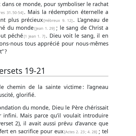
t dans ce monde, pour symboliser le rachat
. Mais la rédemption éternelle a
es 31. 50-54
nt plus précieux
. L’agneau de
Hébreux 9. 12
éché du monde
; le sang de Christ a
Jean 1. 29
out péché
. Dieu voit le sang, il en
1 Jean 1. 7
. Avons-nous tous apprécié pour nous-mêmes
” ?
ersets 19-21
e chemin de la sainte victime : l’agneau
scité, glorifié.
ondation du monde, Dieu le Père chérissait
infini. Mais parce qu’il voulait introduire
verset 2
), il avait aussi prévu d’avance que
fert en sacrifice pour eux
; tel
Actes 2. 23
;
4. 28