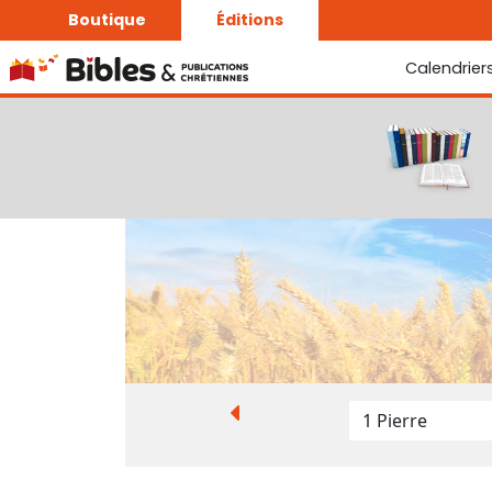
Boutique
Éditions
Calendrier
La Bonne Semence
Le Seigneur est proche