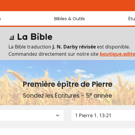
s
Bibles & Outils
Ét
Bibles
Chaque jou
Sondez les
Traduction J. N. Darby révisée
La Bible traduction
J. N. Darby révisée
est disponible.
Traduction J. N. Darby
Commandez directement sur notre site
boutique.edit
Ancien Testament interlinéaire
Nouveau Testament interlinéaire
Outils
Dictionnaire français du Nouveau Testament
Première épître de Pierre
Lexique grec du Nouveau Testament
e
Sondez les Écritures - 5
année
Questionnaire de connaissances du Nouveau Testament
Téléchargements