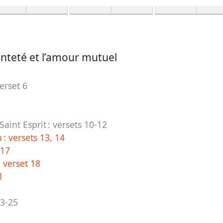
ainteté et l’amour mutuel
erset 6
Saint Esprit :
versets 10-12
u :
versets 13, 14
-17
:
verset 18
1
23-25