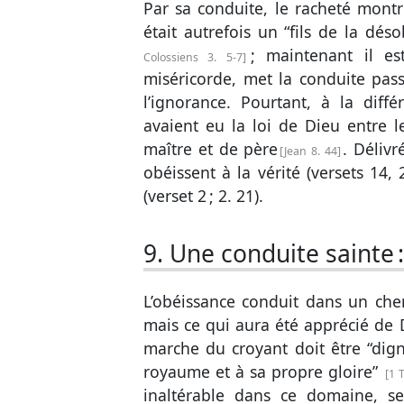
Par sa conduite, le racheté montr
était autrefois un “fils de la dés
; maintenant il es
Colossiens 3. 5-7
miséricorde, met la conduite pass
l’ignorance. Pourtant, à la diff
avaient eu la loi de Dieu entre 
maître et de père
. Délivr
Jean 8. 44
obéissent à la vérité (
versets 14, 
(
verset 2
;
2. 21
).
9. Une conduite sainte 
L’obéissance conduit dans un che
mais ce qui aura été apprécié de
marche du croyant doit être “dig
royaume et à sa propre gloire”
1 
inaltérable dans ce domaine, se