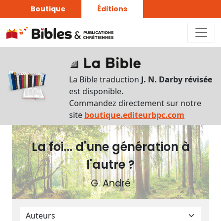
Boutique
Éditions
Plan
du
La Bible traduction
J. N. Darby révisée
livre
est disponible.
Commandez directement sur notre
Autres
site
boutique.editeurbpc.com
supports
La foi... d'une génération à
Exemplaire
papier
l'autre ?
G. André
Nous