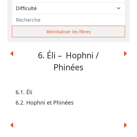
contacter
Signaler
une
erreur
Réinitialiser les filtres
6. Éli – Hophni /
Participer
Phinées
aux
coûts
du
6.1.
Éli
site
6.2.
Hophni et Phinées