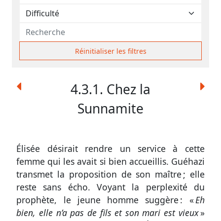
contacter
Signaler
une
erreur
Réinitialiser les filtres
4.3.1. Chez la
Participer
Sunnamite
aux
coûts
du
Élisée désirait rendre un service à cette
site
femme qui les avait si bien accueillis. Guéhazi
transmet la proposition de son maître ; elle
reste sans écho. Voyant la perplexité du
prophète, le jeune homme suggère : «
Eh
bien, elle n’a pas de fils et son mari est vieux
»