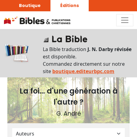
Boutique
Éditions
Plan
du
La Bible traduction
J. N. Darby révisée
livre
est disponible.
Commandez directement sur notre
Autres
site
boutique.editeurbpc.com
supports
La foi... d'une génération à
Exemplaire
papier
l'autre ?
G. André
Nous