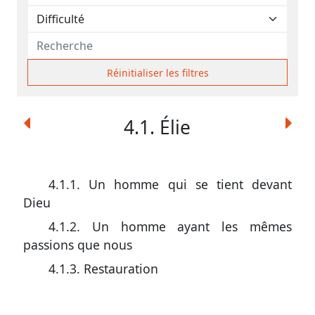
contacter
Signaler
une
erreur
Réinitialiser les filtres
4.1. Élie
Participer
aux
coûts
4.1.1.
Un homme qui se tient devant
Dieu
du
site
4.1.2.
Un homme ayant les mêmes
passions que nous
4.1.3.
Restauration