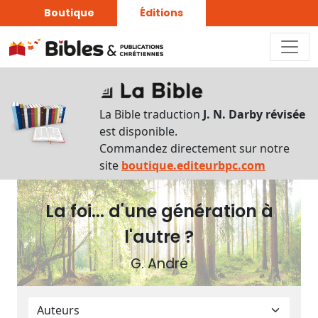
Boutique
Éditions
Plan
du
La Bible traduction
J. N. Darby révisée
livre
est disponible.
Commandez directement sur notre
Autres
site
boutique.editeurbpc.com
supports
La foi... d'une génération à
Exemplaire
papier
l'autre ?
G. André
Nous