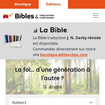
Boutique
Éditions
Plan
du
La Bible traduction
J. N. Darby révisée
livre
est disponible.
Commandez directement sur notre
Autres
site
boutique.editeurbpc.com
supports
La foi... d'une génération à
Exemplaire
papier
l'autre ?
G. André
Nous