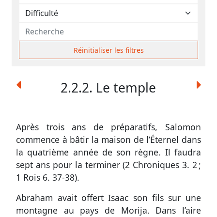
contacter
Signaler
une
erreur
Réinitialiser les filtres
2.2.2. Le temple
Participer
aux
coûts
Après trois ans de préparatifs, Salomon
commence à bâtir la maison de l’Éternel dans
du
la quatrième année de son règne. Il faudra
site
sept ans pour la terminer (
2 Chroniques 3. 2
;
1 Rois 6. 37-38
).
Abraham avait offert Isaac son fils sur une
montagne au pays de Morija. Dans l’aire