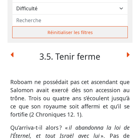
contacter
Signaler
une
erreur
Réinitialiser les filtres
3.5. Tenir ferme
Participer
aux
coûts
Roboam ne possédait pas cet ascendant que
Salomon avait exercé dès son accession au
du
trône. Trois ou quatre ans s’écoulent jusqu’à
site
ce que son royaume soit affermi et qu’il se
fortifie (
2 Chroniques 12. 1
).
Qu’arriva-t-il alors ? «
il abandonna la loi de
l’Éternel, et tout Israël avec lui
». Pas de