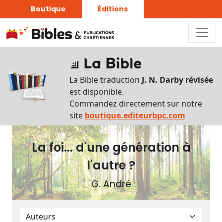
Boutique
Éditions
Plan
du
La Bible traduction
J. N. Darby révisée
livre
est disponible.
Commandez directement sur notre
Autres
site
boutique.editeurbpc.com
supports
La foi... d'une génération à
Exemplaire
papier
l'autre ?
G. André
Nous