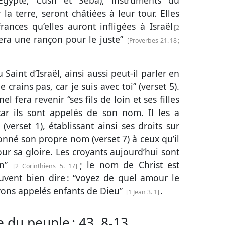
l’Égypte, Cush et Seba), instruments du
la terre, seront châtiées à leur tour. Elles
rances qu’elles auront infligées à Israël
2
sera une rançon pour le juste”
Proverbes 21. 18
;
 Saint d’Israël, ainsi aussi peut-il parler en
e crains pas, car je suis avec toi” (
verset 5
).
el fera revenir “ses fils de loin et ses filles
car ils sont appelés de son nom. Il les a
 (
verset 1
), établissant ainsi ses droits sur
donné son propre nom (
verset 7
) à ceux qu’il
r sa gloire. Les croyants aujourd’hui sont
on”
; le nom de Christ est
2 Corinthiens 5. 17
euvent bien dire : “voyez de quel amour le
yons appelés enfants de Dieu”
.
1 Jean 3. 1
e du peuple :
43. 8-13