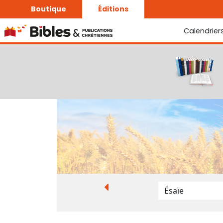
Boutique
Éditions
Calendrier
La Bonne Semence
Le Seigneur est proche