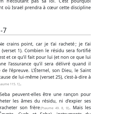
en n’écoutant pas sa loi. C’est pourquoi
ient où Israël prendra à cœur cette discipline
1-7
e crains point, car je t’ai racheté ; je t’ai
 (
verset 1
). Combien le résidu sera fortifié
st et ce qu’il fait pour lui (et non ce que lui
ne l’assurance qu’il sera délivré quand il
de l’épreuve. L’Éternel, son Dieu, le Saint
 cause de lui-même (
verset 25
), c’est-à-dire à
.
saume 115. 1
Seba peuvent-elles être une rançon pour
acheter les âmes du résidu, ni d’expier ses
acheter son frère
. Mais les
Psaume 49. 8, 9