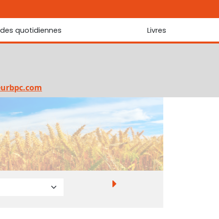
udes quotidiennes
Livres
r les Écritures
Nouveautés
 Écritures
La foi... d'une génération à l'autre ?
Commentaire sur le Cantique des cantiques
eurbpc.com
Les portes de Jérusalem
Bibliothèque