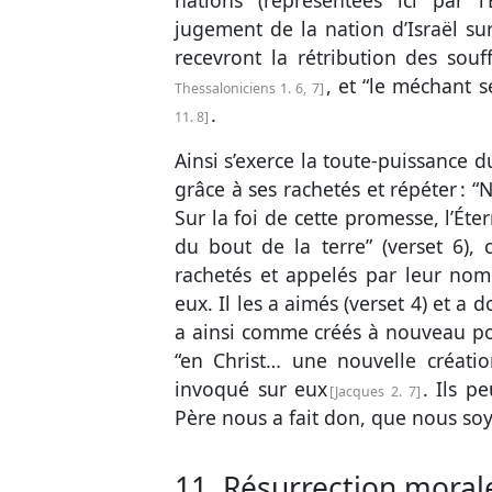
nations (représentées ici par 
jugement de la nation d’Israël sur 
recevront la rétribution des souff
, et “le méchant 
Thessaloniciens 1. 6, 7
.
11. 8
Ainsi s’exerce la toute-puissance du
grâce à ses rachetés et répéter : “N
Sur la foi de cette promesse, l’Étern
du bout de la terre” (
verset 6
), 
rachetés et appelés par leur nom
eux. Il les a aimés (
verset 4
) et a 
a ainsi comme créés à nouveau pou
“en Christ… une nouvelle créati
invoqué sur eux
. Ils p
Jacques 2. 7
Père nous a fait don, que nous so
11. Résurrection moral