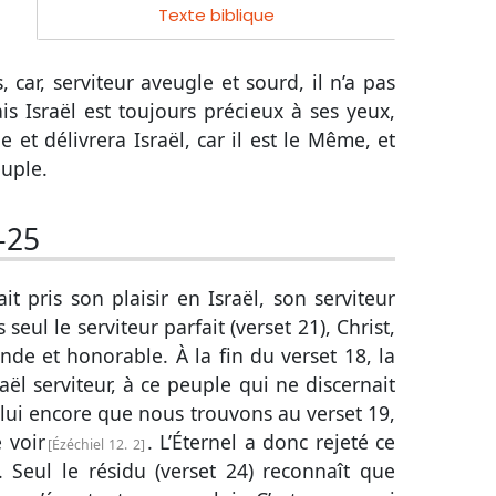
Texte biblique
, car, serviteur aveugle et sourd, il n’a pas
s Israël est toujours précieux à ses yeux,
ne et délivrera Israël, car il est le Même, et
euple.
-25
ait pris son plaisir en Israël, son serviteur
s seul le serviteur parfait (
verset 21
), Christ,
rande et honorable. À la fin du
verset 18
, la
aël serviteur, à ce peuple qui ne discernait
t lui encore que nous trouvons au
verset 19
,
 voir
. L’Éternel a donc rejeté ce
Ézéchiel 12. 2
. Seul le résidu (
verset 24
) reconnaît que