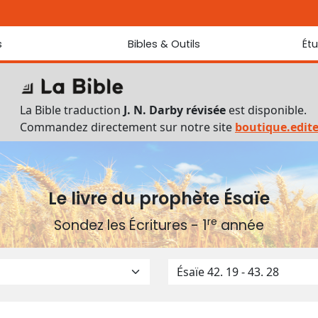
s
Bibles & Outils
Ét
Bibles
Chaque jou
Sondez les
Traduction J. N. Darby révisée
La Bible traduction
J. N. Darby révisée
est disponible.
Traduction J. N. Darby
Commandez directement sur notre site
boutique.edit
Ancien Testament interlinéaire
Nouveau Testament interlinéaire
Outils
Dictionnaire français du Nouveau Testament
Le livre du prophète Ésaïe
Lexique grec du Nouveau Testament
re
Sondez les Écritures - 1
année
Questionnaire de connaissances du Nouveau Testament
Téléchargements